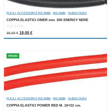
FUCILI, ACCESSORI E RICAMBI
-
RICAMBI
-
SUBACQUEA
COPPIA ELASTICI OMER mm. 300 ENERGY NERE
0
Il prezzo originale era: 36,00 €.
Il prezzo attuale è: 18,00 €.
18,00
€
36,00
€
out
of
5
PROMO
FUCILI, ACCESSORI E RICAMBI
-
RICAMBI
-
SUBACQUEA
COPPIA ELASTICI POWER RED M. 16×22 cm.