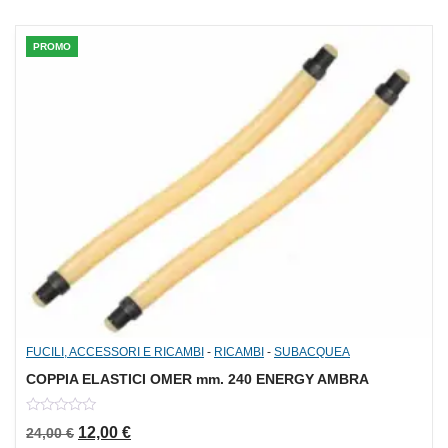
PROMO
FUCILI, ACCESSORI E RICAMBI
-
RICAMBI
-
SUBACQUEA
COPPIA ELASTICI OMER mm. 240 ENERGY AMBRA
0
Il prezzo originale era: 24,00 €.
Il prezzo attuale è: 12,00 €.
12,00
€
24,00
€
out