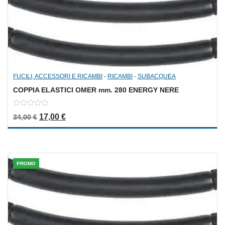
FUCILI, ACCESSORI E RICAMBI
-
RICAMBI
-
SUBACQUEA
COPPIA ELASTICI OMER mm. 280 ENERGY NERE
0
Il prezzo originale era: 34,00 €.
Il prezzo attuale è: 17,00 €.
17,00
€
34,00
€
out
of
5
PROMO