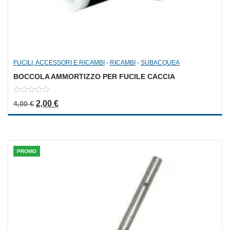
FUCILI, ACCESSORI E RICAMBI
-
RICAMBI
-
SUBACQUEA
BOCCOLA AMMORTIZZO PER FUCILE CACCIA
0
Il prezzo originale era: 4,00 €.
Il prezzo attuale è: 2,00 €.
2,00
€
4,00
€
out
of
5
PROMO