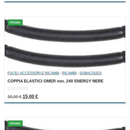
of
5
PROMO
FUCILI, ACCESSORI E RICAMBI
-
RICAMBI
-
SUBACQUEA
COPPIA ELASTICI OMER mm. 240 ENERGY NERE
0
Il prezzo originale era: 30,00 €.
Il prezzo attuale è: 15,00 €.
15,00
€
30,00
€
out
of
5
PROMO