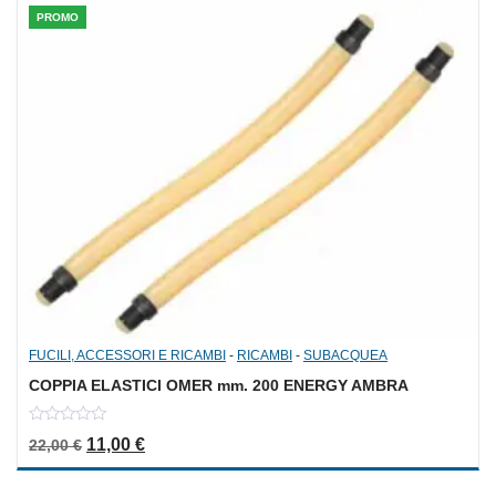
PROMO
FUCILI, ACCESSORI E RICAMBI
-
RICAMBI
-
SUBACQUEA
COPPIA ELASTICI OMER mm. 200 ENERGY AMBRA
0
Il prezzo originale era: 22,00 €.
Il prezzo attuale è: 11,00 €.
11,00
€
22,00
€
out
of
5