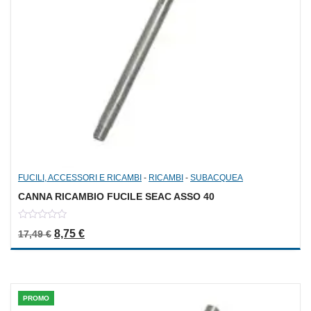
FUCILI, ACCESSORI E RICAMBI
-
RICAMBI
-
SUBACQUEA
CANNA RICAMBIO FUCILE SEAC ASSO 40
0
Il prezzo originale era: 17,49 €.
Il prezzo attuale è: 8,75 €.
8,75
€
17,49
€
out
of
5
PROMO