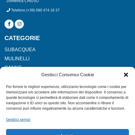
Domenica CHIUSO
Telefono
(+39) 080 474 16 37
CATEGORIE
SUBACQUEA
MULINELLI
CANNE
Gestisci Consenso Cookie
ACCESSORI NAUTICI
ACCESSORI PESCA
Per fornire le migliori esperienze, utilizziamo tecnologie come i cookie per
memorizzare e/o accedere alle informazioni del dispositivo. Il consenso a
queste tecnologie ci permetterà di elaborare dati come il comportamento di
navigazione o ID unici su questo sito. Non acconsentire o ritirare il
EXTRA
consenso può influire negativamente su alcune caratteristiche e funzioni.
HOME
Gestisci servizi
SHOP
TERMINI E CONDIZIONI