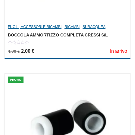
FUCILI, ACCESSORI E RICAMBI
-
RICAMBI
-
SUBACQUEA
BOCCOLA AMMORTIZZO COMPLETA CRESSI S/L
0
Il prezzo originale era: 4,00 €.
Il prezzo attuale è: 2,00 €.
2,00
€
In arrivo
4,00
€
out
of
5
PROMO