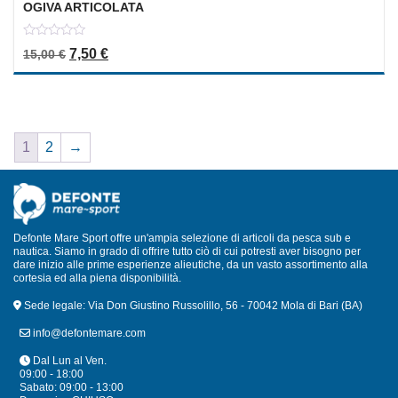
OGIVA ARTICOLATA
0
Il prezzo originale era: 15,00 €.
Il prezzo attuale è: 7,50 €.
7,50
€
15,00
€
out
of
5
1
2
→
Defonte Mare Sport offre un'ampia selezione di articoli da pesca sub e
nautica. Siamo in grado di offrire tutto ciò di cui potresti aver bisogno per
dare inizio alle prime esperienze alieutiche, da un vasto assortimento alla
cortesia ed alla piena disponibilità.
Sede legale: Via Don Giustino Russolillo, 56 - 70042 Mola di Bari (BA)
info@defontemare.com
Dal Lun al Ven.
09:00 - 18:00
Sabato: 09:00 - 13:00