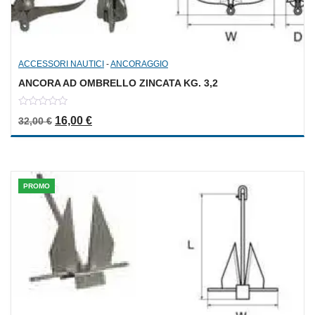
ACCESSORI NAUTICI
-
ANCORAGGIO
ANCORA AD OMBRELLO ZINCATA KG. 3,2
0
Il prezzo originale era: 32,00 €.
Il prezzo attuale è: 16,00 €.
16,00
€
32,00
€
out
of
5
PROMO