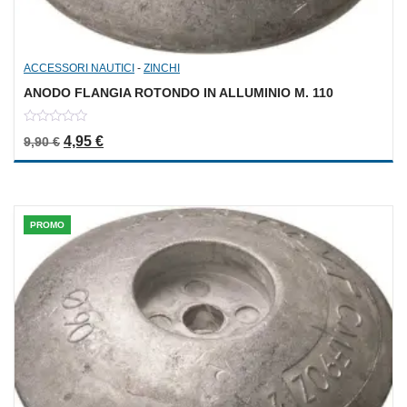
ACCESSORI NAUTICI
-
ZINCHI
ANODO FLANGIA ROTONDO IN ALLUMINIO M. 110
0
Il prezzo originale era: 9,90 €.
Il prezzo attuale è: 4,95 €.
4,95
€
9,90
€
out
of
5
PROMO