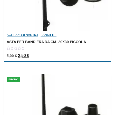
ACCESSORI NAUTICI
-
BANDIERE
ASTA PER BANDIERA DA CM. 20X30 PICCOLA
0
Il prezzo originale era: 5,00 €.
Il prezzo attuale è: 2,50 €.
2,50
€
5,00
€
out
of
5
PROMO