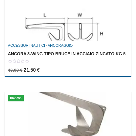
ACCESSORI NAUTICI
-
ANCORAGGIO
ANCORA 3-WING TIPO BRUCE IN ACCIAIO ZINCATO KG 5
0
Il prezzo originale era: 43,00 €.
Il prezzo attuale è: 21,50 €.
21,50
€
43,00
€
out
of
5
PROMO