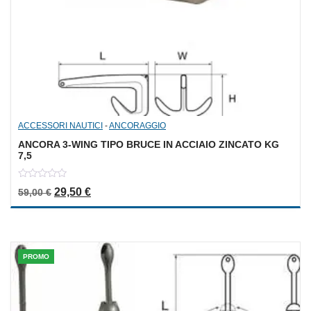
ACCESSORI NAUTICI
-
ANCORAGGIO
ANCORA 3-WING TIPO BRUCE IN ACCIAIO ZINCATO KG
7,5
0
Il prezzo originale era: 59,00 €.
Il prezzo attuale è: 29,50 €.
29,50
€
59,00
€
out
of
5
PROMO