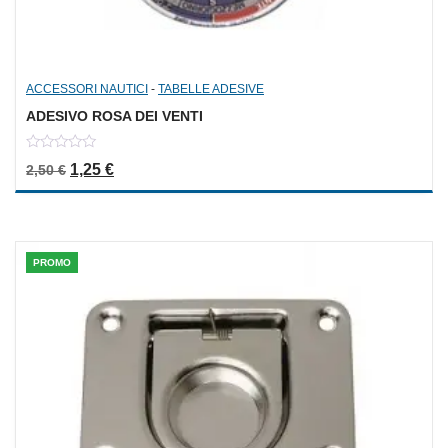
ACCESSORI NAUTICI
-
TABELLE ADESIVE
ADESIVO ROSA DEI VENTI
0
Il prezzo originale era: 2,50 €.
Il prezzo attuale è: 1,25 €.
1,25
€
2,50
€
out
of
5
PROMO