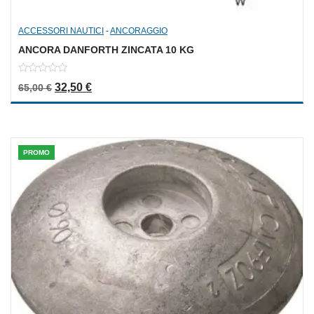
ACCESSORI NAUTICI
-
ANCORAGGIO
ANCORA DANFORTH ZINCATA 10 KG
0
Il prezzo originale era: 65,00 €.
Il prezzo attuale è: 32,50 €.
32,50
€
65,00
€
out
of
5
PROMO