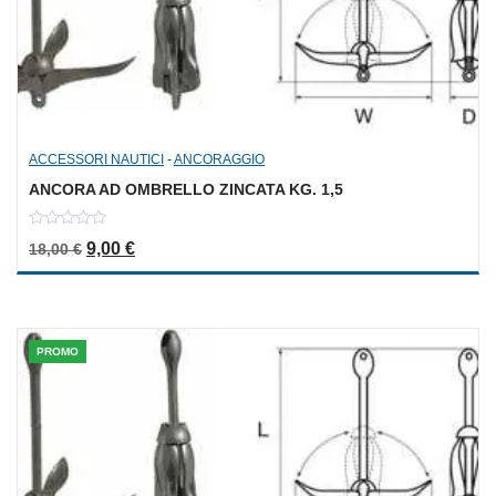
ACCESSORI NAUTICI
-
ANCORAGGIO
ANCORA AD OMBRELLO ZINCATA KG. 1,5
0
Il prezzo originale era: 18,00 €.
Il prezzo attuale è: 9,00 €.
9,00
€
18,00
€
out
of
5
PROMO