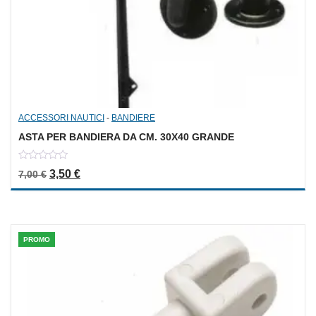
ACCESSORI NAUTICI
-
BANDIERE
ASTA PER BANDIERA DA CM. 30X40 GRANDE
0
Il prezzo originale era: 7,00 €.
Il prezzo attuale è: 3,50 €.
3,50
€
7,00
€
out
of
5
PROMO