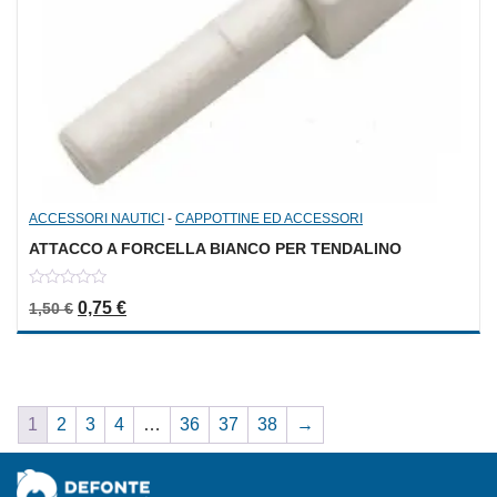
ACCESSORI NAUTICI
-
CAPPOTTINE ED ACCESSORI
ATTACCO A FORCELLA BIANCO PER TENDALINO
0
Il prezzo originale era: 1,50 €.
Il prezzo attuale è: 0,75 €.
0,75
€
1,50
€
out
of
5
1
2
3
4
…
36
37
38
→