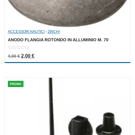
ACCESSORI NAUTICI
-
ZINCHI
ANODO FLANGIA ROTONDO IN ALLUMINIO M. 70
0
Il prezzo originale era: 4,00 €.
Il prezzo attuale è: 2,00 €.
2,00
€
4,00
€
out
of
5
PROMO