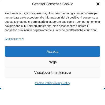
Gestisci Consenso Cookie
ACCESSORI NAUTICI
ACCESSORI PESCA
Per fornire le migliori esperienze, utilizziamo tecnologie come i cookie per
memorizzare e/o accedere alle informazioni del dispositivo. Il consenso a
queste tecnologie ci permetterà di elaborare dati come il comportamento di
navigazione o ID unici su questo sito. Non acconsentire o ritirare il
EXTRA
consenso può influire negativamente su alcune caratteristiche e funzioni.
HOME
Gestisci servizi
SHOP
TERMINI E CONDIZIONI
Accetta
PRIVACY POLICY
Nega
COOKIE POLICY (UE)
MODULO RESO
Visualizza le preferenze
Cookie Policy
Privacy Policy
© 2024 Defonte Mare - Sport. Tutti i diritti riservati.
PRIVACY POLICY
–
COOKIE POLICY
| Credits:
ITALY SWAG