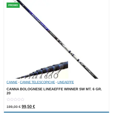
PROMO
CANNE
-
CANNE TELESCOPICHE
-
LINEAEFFE
CANNA BOLOGNESE LINEAEFFE WINNER SW MT. 6 GR.
20
0
Il prezzo originale era: 199,00 €.
Il prezzo attuale è: 99,50 €.
99,50
€
199,00
€
out
of