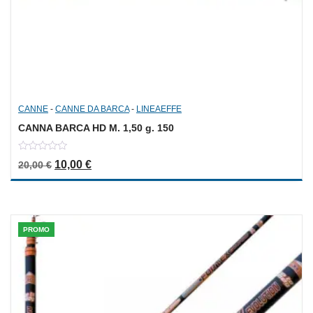
CANNE
-
CANNE DA BARCA
-
LINEAEFFE
CANNA BARCA HD M. 1,50 g. 150
0
Il prezzo originale era: 20,00 €.
Il prezzo attuale è: 10,00 €.
10,00
€
20,00
€
out
of
5
PROMO