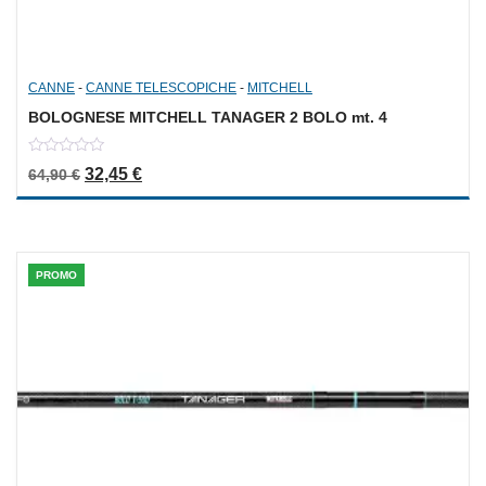
CANNE
-
CANNE TELESCOPICHE
-
MITCHELL
BOLOGNESE MITCHELL TANAGER 2 BOLO mt. 4
0
Il prezzo originale era: 64,90 €.
Il prezzo attuale è: 32,45 €.
32,45
€
64,90
€
out
of
5
PROMO