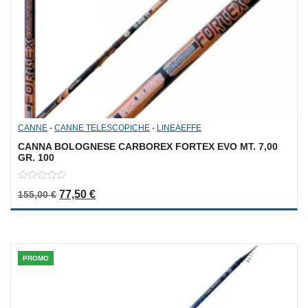
CANNE
-
CANNE TELESCOPICHE
-
LINEAEFFE
CANNA BOLOGNESE CARBOREX FORTEX EVO MT. 7,00
GR. 100
0
Il prezzo originale era: 155,00 €.
Il prezzo attuale è: 77,50 €.
77,50
€
155,00
€
out
of
5
PROMO