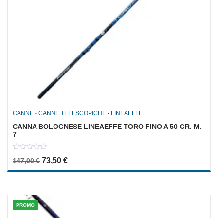
CANNE
-
CANNE TELESCOPICHE
-
LINEAEFFE
CANNA BOLOGNESE LINEAEFFE TORO FINO A 50 GR. M.
7
0
Il prezzo originale era: 147,00 €.
Il prezzo attuale è: 73,50 €.
73,50
€
147,00
€
out
of
5
PROMO