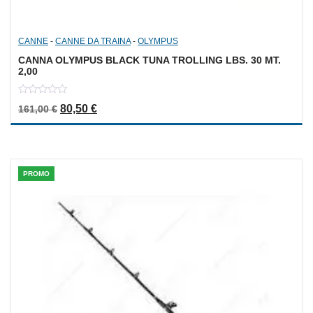
CANNE
-
CANNE DA TRAINA
-
OLYMPUS
CANNA OLYMPUS BLACK TUNA TROLLING LBS. 30 MT.
2,00
0
Il prezzo originale era: 161,00 €.
Il prezzo attuale è: 80,50 €.
80,50
€
161,00
€
out
of
5
PROMO