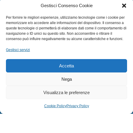
Gestisci Consenso Cookie
ACCESSORI NAUTICI
ACCESSORI PESCA
Per fornire le migliori esperienze, utilizziamo tecnologie come i cookie per
memorizzare e/o accedere alle informazioni del dispositivo. Il consenso a
queste tecnologie ci permetterà di elaborare dati come il comportamento di
navigazione o ID unici su questo sito. Non acconsentire o ritirare il
EXTRA
consenso può influire negativamente su alcune caratteristiche e funzioni.
HOME
Gestisci servizi
SHOP
TERMINI E CONDIZIONI
Accetta
PRIVACY POLICY
Nega
COOKIE POLICY (UE)
MODULO RESO
Visualizza le preferenze
Cookie Policy
Privacy Policy
© 2024 Defonte Mare - Sport. Tutti i diritti riservati.
PRIVACY POLICY
–
COOKIE POLICY
| Credits:
ITALY SWAG