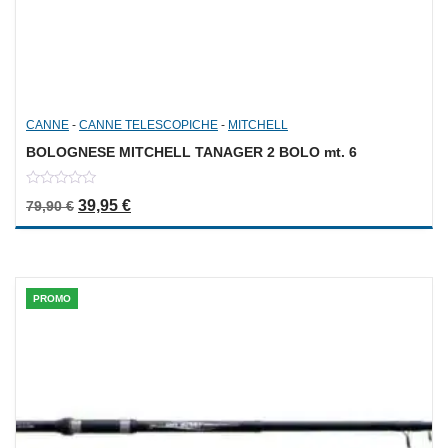
CANNE
-
CANNE TELESCOPICHE
-
MITCHELL
BOLOGNESE MITCHELL TANAGER 2 BOLO mt. 6
0
Il prezzo originale era: 79,90 €.
Il prezzo attuale è: 39,95 €.
39,95
€
79,90
€
out
of
5
PROMO