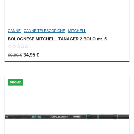
CANNE
-
CANNE TELESCOPICHE
-
MITCHELL
BOLOGNESE MITCHELL TANAGER 2 BOLO mt. 5
0
Il prezzo originale era: 69,90 €.
Il prezzo attuale è: 34,95 €.
34,95
€
69,90
€
out
of
5
PROMO