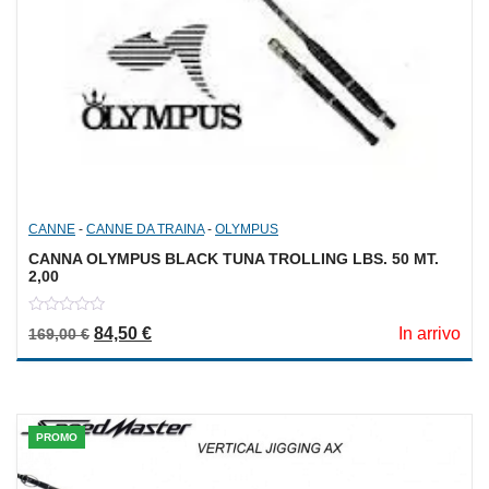
CANNE
-
CANNE DA TRAINA
-
OLYMPUS
CANNA OLYMPUS BLACK TUNA TROLLING LBS. 50 MT.
2,00
0
Il prezzo originale era: 169,00 €.
Il prezzo attuale è: 84,50 €.
84,50
€
In arrivo
169,00
€
out
of
5
PROMO