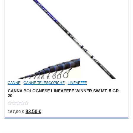
CANNE
-
CANNE TELESCOPICHE
-
LINEAEFFE
CANNA BOLOGNESE LINEAEFFE WINNER SW MT. 5 GR.
20
0
Il prezzo originale era: 167,00 €.
Il prezzo attuale è: 83,50 €.
83,50
€
167,00
€
out
of
5