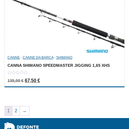
CANNE
-
CANNE DA BARCA
-
SHIMANO
CANNA SHIMANO SPEEDMASTER JIGGING 1,65 XHS
0
Il prezzo originale era: 135,00 €.
Il prezzo attuale è: 67,50 €.
67,50
€
135,00
€
out
of
5
1
2
→