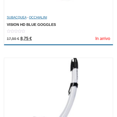
SUBACQUEA
-
OCCHIALINI
VISION HD BLUE GOGGLES
0
Il prezzo originale era: 17,50 €.
Il prezzo attuale è: 8,75 €.
8,75
€
In arrivo
17,50
€
out
of
5