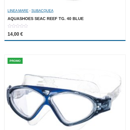
LINEA MARE
-
SUBACQUEA
AQUASHOES SEAC REEF TG. 40 BLUE
0
14,00
€
out
of
5
PROMO