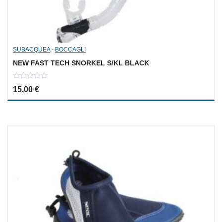
SUBACQUEA
-
BOCCAGLI
NEW FAST TECH SNORKEL S/KL BLACK
0
15,00
€
out
of
5