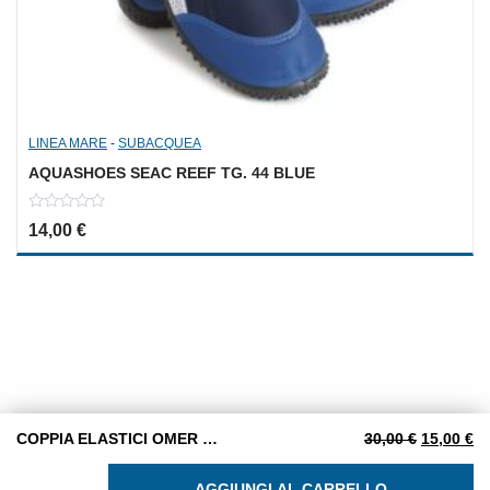
LINEA MARE
-
SUBACQUEA
AQUASHOES SEAC REEF TG. 44 BLUE
0
14,00
€
out
of
5
Il prezzo 
Il
COPPIA ELASTICI OMER mm. 240 ENERGY NERE
30,00
€
15,00
€
COPPIA ELASTICI OMER mm. 240 ENERGY NERE quantit
AGGIUNGI AL CARRELLO