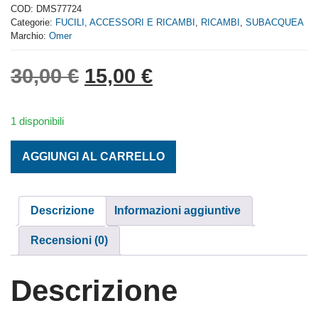
out
COD:
DMS77724
of
Categorie:
FUCILI, ACCESSORI E RICAMBI
,
RICAMBI
,
SUBACQUEA
5
Marchio:
Omer
Il prezzo originale era: 
Il prezzo attuale 
30,00
€
15,00
€
1 disponibili
COPPIA ELASTICI OMER mm. 240 ENERGY NERE quantit
AGGIUNGI AL CARRELLO
Descrizione
Informazioni aggiuntive
Recensioni (0)
Descrizione