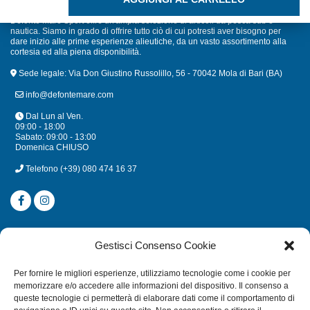
Defonte Mare Sport offre un'ampia selezione di articoli da pesca sub e
nautica. Siamo in grado di offrire tutto ciò di cui potresti aver bisogno per
dare inizio alle prime esperienze alieutiche, da un vasto assortimento alla
cortesia ed alla piena disponibilità.
Sede legale: Via Don Giustino Russolillo, 56 - 70042 Mola di Bari (BA)
info@defontemare.com
Dal Lun al Ven.
09:00 - 18:00
Sabato: 09:00 - 13:00
Domenica CHIUSO
Telefono
(+39) 080 474 16 37
CATEGORIE
Gestisci Consenso Cookie
SUBACQUEA
Per fornire le migliori esperienze, utilizziamo tecnologie come i cookie per
MULINELLI
memorizzare e/o accedere alle informazioni del dispositivo. Il consenso a
queste tecnologie ci permetterà di elaborare dati come il comportamento di
CANNE