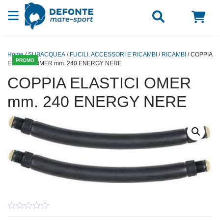
Vai al contenuto
Home
/
SUBACQUEA
/
FUCILI, ACCESSORI E RICAMBI
/
RICAMBI
/ COPPIA
PROMO
ELASTICI OMER mm. 240 ENERGY NERE
COPPIA ELASTICI OMER
mm. 240 ENERGY NERE
0