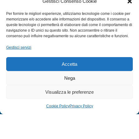
Gestisci Consenso Cookie
SUBACQUEA
Per fornire le migliori esperienze, utilizziamo tecnologie come i cookie per
MULINELLI
memorizzare e/o accedere alle informazioni del dispositivo. Il consenso a
queste tecnologie ci permetterà di elaborare dati come il comportamento di
CANNE
navigazione o ID unici su questo sito. Non acconsentire o ritirare il
ACCESSORI NAUTICI
consenso può influire negativamente su alcune caratteristiche e funzioni.
ACCESSORI PESCA
Gestisci servizi
EXTRA
Accetta
HOME
Nega
SHOP
Visualizza le preferenze
TERMINI E CONDIZIONI
PRIVACY POLICY
Cookie Policy
Privacy Policy
COOKIE POLICY (UE)
MODULO RESO