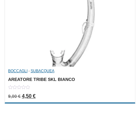
BOCCAGLI
-
SUBACQUEA
AREATORE TRIBE SKL BIANCO
0
Il prezzo originale era: 9,00 €.
Il prezzo attuale è: 4,50 €.
4,50
€
9,00
€
out
of
5