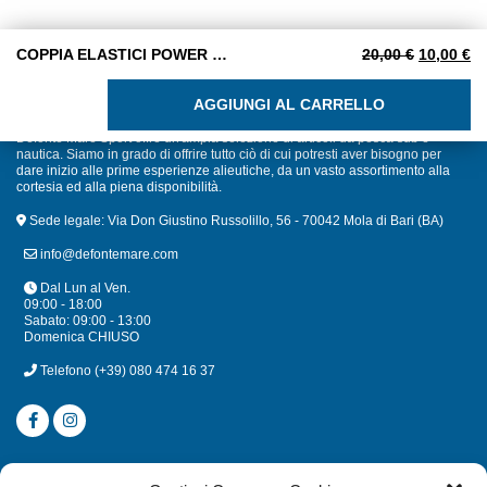
Il prezzo 
Il
COPPIA ELASTICI POWER RED M. 16×22 cm.
20,00
€
10,00
€
COPPIA ELASTICI POWER RED M. 16x22 cm. quantità
AGGIUNGI AL CARRELLO
Defonte Mare Sport offre un'ampia selezione di articoli da pesca sub e
nautica. Siamo in grado di offrire tutto ciò di cui potresti aver bisogno per
dare inizio alle prime esperienze alieutiche, da un vasto assortimento alla
cortesia ed alla piena disponibilità.
Sede legale: Via Don Giustino Russolillo, 56 - 70042 Mola di Bari (BA)
info@defontemare.com
Dal Lun al Ven.
09:00 - 18:00
Sabato: 09:00 - 13:00
Domenica CHIUSO
Telefono
(+39) 080 474 16 37
CATEGORIE