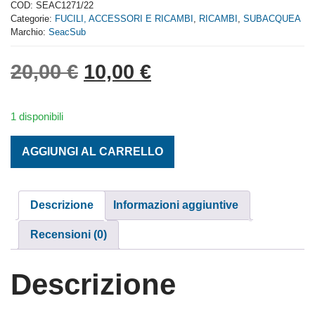
out
COD:
SEAC1271/22
of
Categorie:
FUCILI, ACCESSORI E RICAMBI
,
RICAMBI
,
SUBACQUEA
5
Marchio:
SeacSub
Il prezzo originale era: 
Il prezzo attuale 
20,00
€
10,00
€
1 disponibili
COPPIA ELASTICI POWER RED M. 16x22 cm. quantità
AGGIUNGI AL CARRELLO
Descrizione
Informazioni aggiuntive
Recensioni (0)
Descrizione