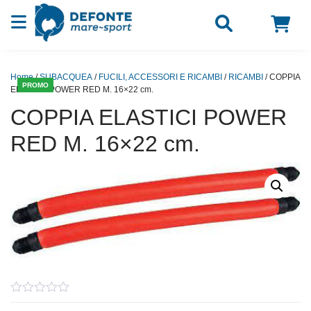
Vai al contenuto
Home
/
SUBACQUEA
/
FUCILI, ACCESSORI E RICAMBI
/
RICAMBI
/ COPPIA
PROMO
ELASTICI POWER RED M. 16×22 cm.
COPPIA ELASTICI POWER
RED M. 16×22 cm.
0