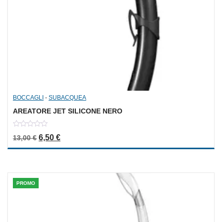
BOCCAGLI
-
SUBACQUEA
AREATORE JET SILICONE NERO
0
Il prezzo originale era: 13,00 €.
Il prezzo attuale è: 6,50 €.
6,50
€
13,00
€
out
of
5
PROMO