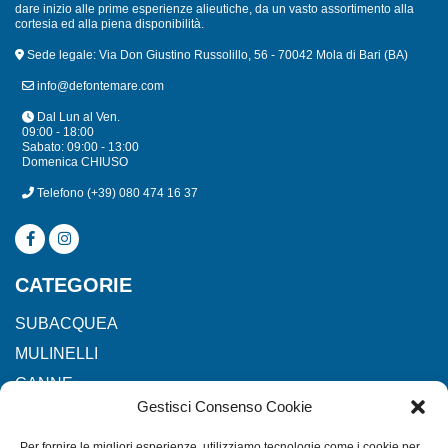
dare inizio alle prime esperienze alieutiche, da un vasto assortimento alla
cortesia ed alla piena disponibilità.
Sede legale: Via Don Giustino Russolillo, 56 - 70042 Mola di Bari (BA)
info@defontemare.com
Dal Lun al Ven.
09:00 - 18:00
Sabato: 09:00 - 13:00
Domenica CHIUSO
Telefono
(+39) 080 474 16 37
CATEGORIE
SUBACQUEA
MULINELLI
CANNE
Gestisci Consenso Cookie
ACCESSORI NAUTICI
ACCESSORI PESCA
Per fornire le migliori esperienze, utilizziamo tecnologie come i cookie per