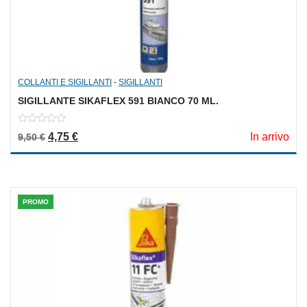
COLLANTI E SIGILLANTI
-
SIGILLANTI
SIGILLANTE SIKAFLEX 591 BIANCO 70 ML.
0
Il prezzo originale era: 9,50 €.
Il prezzo attuale è: 4,75 €.
4,75
€
In arrivo
9,50
€
out
of
5
PROMO