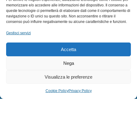
memorizzare e/o accedere alle informazioni del dispositivo. Il consenso a
queste tecnologie ci permetterà di elaborare dati come il comportamento di
navigazione o ID unici su questo sito. Non acconsentire o ritirare il
EXTRA
consenso può influire negativamente su alcune caratteristiche e funzioni.
HOME
Gestisci servizi
SHOP
TERMINI E CONDIZIONI
Accetta
PRIVACY POLICY
Nega
COOKIE POLICY (UE)
MODULO RESO
Visualizza le preferenze
Cookie Policy
Privacy Policy
© 2024 Defonte Mare - Sport. Tutti i diritti riservati.
PRIVACY POLICY
–
COOKIE POLICY
| Credits:
ITALY SWAG