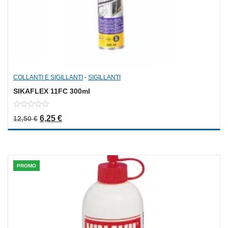
COLLANTI E SIGILLANTI
-
SIGILLANTI
SIKAFLEX 11FC 300ml
0
Il prezzo originale era: 12,50 €.
Il prezzo attuale è: 6,25 €.
6,25
€
12,50
€
out
of
5
PROMO