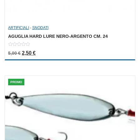
ARTIFICIALI
-
SNODATI
AGUGLIA HARD LURE NERO-ARGENTO CM. 24
0
Il prezzo originale era: 5,00 €.
Il prezzo attuale è: 2,50 €.
2,50
€
5,00
€
out
of
5
PROMO