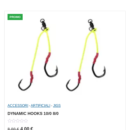
PROMO
ACCESSORI
-
ARTIFICIALI
-
JIGS
DYNAMIC HOOKS 10/0 8/0
0
Il prezzo originale era: 8,00 €.
Il prezzo attuale è: 4,00 €.
4,00
€
8,00
€