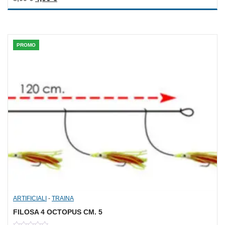
out
of
5
PROMO
ARTIFICIALI
-
TRAINA
FILOSA 4 OCTOPUS CM. 5