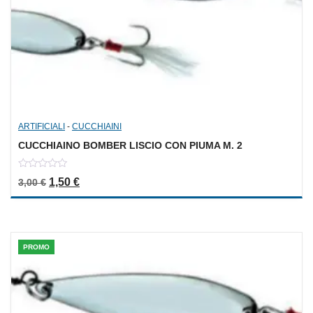
ARTIFICIALI
-
CUCCHIAINI
CUCCHIAINO BOMBER LISCIO CON PIUMA M. 2
0
Il prezzo originale era: 3,00 €.
Il prezzo attuale è: 1,50 €.
1,50
€
3,00
€
out
of
5
PROMO