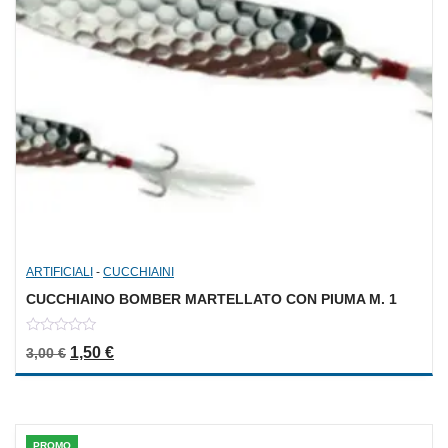
ARTIFICIALI
-
CUCCHIAINI
CUCCHIAINO BOMBER MARTELLATO CON PIUMA M. 1
0
Il prezzo originale era: 3,00 €.
Il prezzo attuale è: 1,50 €.
1,50
€
3,00
€
out
of
5
PROMO