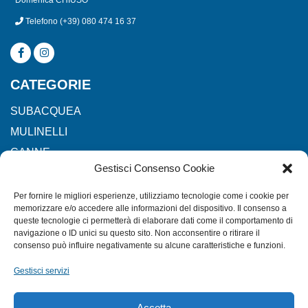
Telefono
(+39) 080 474 16 37
CATEGORIE
SUBACQUEA
MULINELLI
CANNE
Gestisci Consenso Cookie
ACCESSORI NAUTICI
ACCESSORI PESCA
Per fornire le migliori esperienze, utilizziamo tecnologie come i cookie per
memorizzare e/o accedere alle informazioni del dispositivo. Il consenso a
queste tecnologie ci permetterà di elaborare dati come il comportamento di
navigazione o ID unici su questo sito. Non acconsentire o ritirare il
EXTRA
consenso può influire negativamente su alcune caratteristiche e funzioni.
HOME
Gestisci servizi
SHOP
TERMINI E CONDIZIONI
Accetta