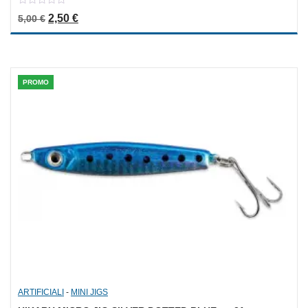
0
Il prezzo originale era: 5,00 €.
Il prezzo attuale è: 2,50 €.
2,50
€
5,00
€
out
of
5
PROMO
ARTIFICIALI
-
MINI JIGS