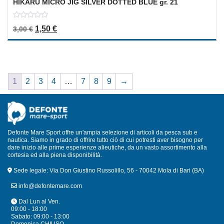
HIKARU MICRO JIG SILVER DOTTED BLUE gr. 21
0
Il prezzo originale era: 3,00 €.
Il prezzo attuale è: 1,50 €.
1,50
€
3,00
€
out
of
5
1
2
3
4
…
7
8
9
→
Defonte Mare Sport offre un'ampia selezione di articoli da pesca sub e
nautica. Siamo in grado di offrire tutto ciò di cui potresti aver bisogno per
dare inizio alle prime esperienze alieutiche, da un vasto assortimento alla
cortesia ed alla piena disponibilità.
Sede legale: Via Don Giustino Russolillo, 56 - 70042 Mola di Bari (BA)
info@defontemare.com
Dal Lun al Ven.
09:00 - 18:00
Sabato: 09:00 - 13:00
Domenica CHIUSO