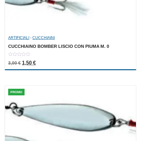
ARTIFICIALI
-
CUCCHIAINI
CUCCHIAINO BOMBER LISCIO CON PIUMA M. 0
0
Il prezzo originale era: 3,00 €.
Il prezzo attuale è: 1,50 €.
1,50
€
3,00
€
out
of
5
PROMO