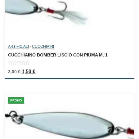
ARTIFICIALI
-
CUCCHIAINI
CUCCHIAINO BOMBER LISCIO CON PIUMA M. 1
0
Il prezzo originale era: 3,00 €.
Il prezzo attuale è: 1,50 €.
1,50
€
3,00
€
out
of
5
PROMO