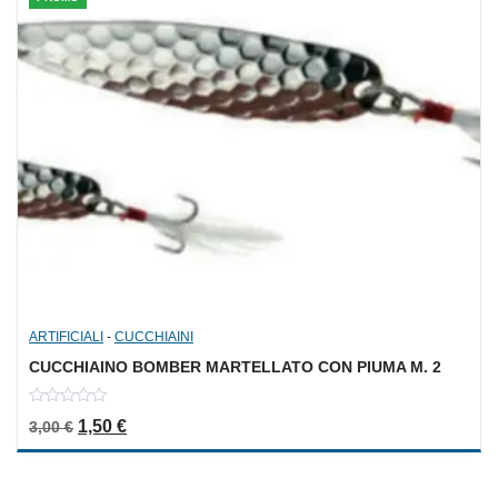
ARTIFICIALI
-
CUCCHIAINI
CUCCHIAINO BOMBER MARTELLATO CON PIUMA M. 2
0
Il prezzo originale era: 3,00 €.
Il prezzo attuale è: 1,50 €.
1,50
€
3,00
€
out
of
5