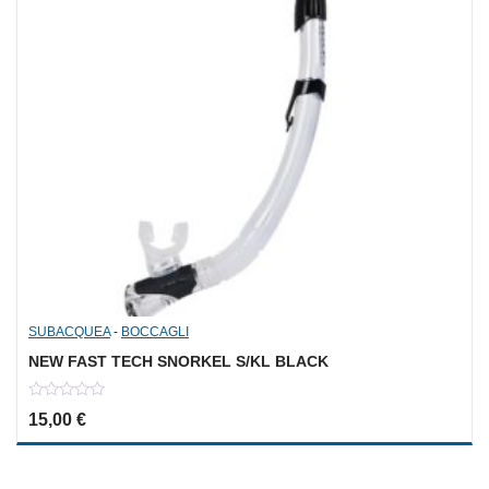
SUBACQUEA
-
BOCCAGLI
NEW FAST TECH SNORKEL S/KL BLACK
0
15,00
€
out
of
5