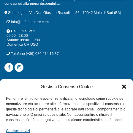
cortesia ed alla piena disponibilità.
Sede legale: Via Don Giustino Russolillo, 56 - 70042 Mola di Bari (BA)
info@defontemare.com
Dal Lun al Ven.
09:00 - 18:00
Sabato: 09:00 - 13:00
Domenica CHIUSO
Telefono
(+39) 080 474 16 37
CATEGORIE
Gestisci Consenso Cookie
SUBACQUEA
Per fornire le migliori esperienze, utilizziamo tecnologie come i cookie per
MULINELLI
memorizzare e/o accedere alle informazioni del dispositivo. Il consenso a
queste tecnologie ci permetterà di elaborare dati come il comportamento di
CANNE
navigazione o ID unici su questo sito. Non acconsentire o ritirare il
ACCESSORI NAUTICI
consenso può influire negativamente su alcune caratteristiche e funzioni.
ACCESSORI PESCA
Gestisci servizi