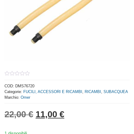
0
out
COD:
DMS76720
of
Categorie:
FUCILI, ACCESSORI E RICAMBI
,
RICAMBI
,
SUBACQUEA
5
Marchio:
Omer
Il prezzo originale era: 
Il prezzo attuale 
22,00
€
11,00
€
1 disponibili