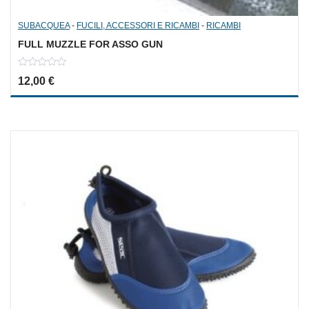
SUBACQUEA
-
FUCILI, ACCESSORI E RICAMBI
-
RICAMBI
FULL MUZZLE FOR ASSO GUN
0
12,00
€
out
of
5