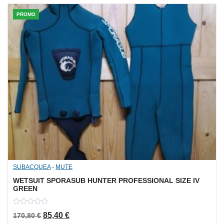
PROMO
SUBACQUEA
-
MUTE
WETSUIT SPORASUB HUNTER PROFESSIONAL SIZE IV
GREEN
0
Il prezzo originale era: 170,80 €.
Il prezzo attuale è: 85,40 €.
85,40
€
170,80
€
out