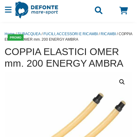
Vai al contenuto
Home
/
SUBACQUEA
/
FUCILI, ACCESSORI E RICAMBI
/
RICAMBI
/ COPPIA
PROMO
ELASTICI OMER mm. 200 ENERGY AMBRA
COPPIA ELASTICI OMER
mm. 200 ENERGY AMBRA