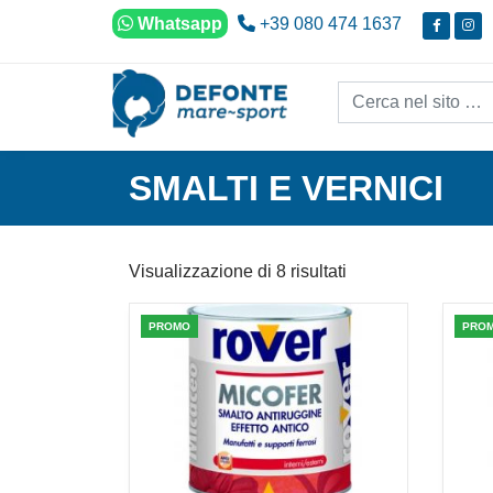
Vai al contenuto
Whatsapp
+39 080 474 1637
Cerca nel sito...
SMALTI E VERNICI
Visualizzazione di 8 risultati
PROMO
PRO