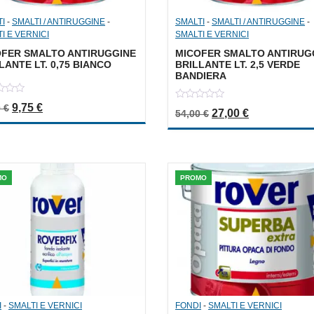
TI
-
SMALTI / ANTIRUGGINE
-
SMALTI
-
SMALTI / ANTIRUGGINE
-
I E VERNICI
SMALTI E VERNICI
OFER SMALTO ANTIRUGGINE
MICOFER SMALTO ANTIRUG
LANTE LT. 0,75 BIANCO
BRILLANTE LT. 2,5 VERDE
BANDIERA
Il prezzo originale era: 19,50 €.
Il prezzo attuale è: 9,75 €.
9,75
€
0
0
€
Il prezzo originale e
Il prezzo att
27,00
€
54,00
€
out
of
5
MO
PROMO
I
-
SMALTI E VERNICI
FONDI
-
SMALTI E VERNICI