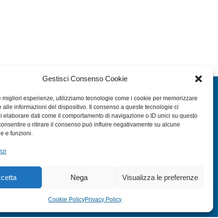
Gestisci Consenso Cookie
EXTRA
le migliori esperienze, utilizziamo tecnologie come i cookie per memorizzare
 alle informazioni del dispositivo. Il consenso a queste tecnologie ci
HOME
i elaborare dati come il comportamento di navigazione o ID unici su questo
SHOP
consentire o ritirare il consenso può influire negativamente su alcune
he e funzioni.
TERMINI E CONDIZIONI
izi
PRIVACY POLICY
COOKIE POLICY (UE)
cetta
Nega
Visualizza le preferenze
MODULO RESO
Cookie Policy
Privacy Policy