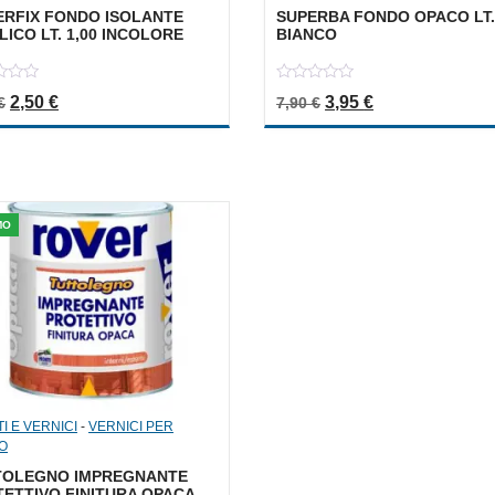
RFIX FONDO ISOLANTE
SUPERBA FONDO OPACO LT. 
LICO LT. 1,00 INCOLORE
BIANCO
0
Il prezzo originale era: 5,00 €.
Il prezzo attuale è: 2,50 €.
Il prezzo originale er
Il prezzo attual
2,50
€
3,95
€
€
7,90
€
out
of
5
MO
I E VERNICI
-
VERNICI PER
O
TOLEGNO IMPREGNANTE
ETTIVO FINITURA OPACA