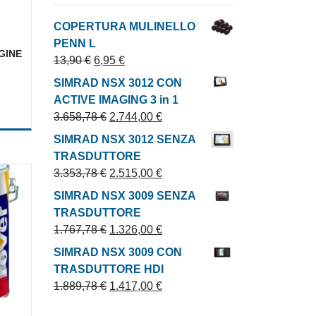
COPERTURA MULINELLO
PENN L
GINE
Il prezzo originale era: 13,90 €.
Il prezzo attuale è: 6,95 €.
13,90
€
6,95
€
SIMRAD NSX 3012 CON
ACTIVE IMAGING 3 in 1
ra: 54,00 €.
uale è: 27,00 €.
Il prezzo originale era: 3.658,78 €.
Il prezzo attuale è: 2.744,00 €.
3.658,78
€
2.744,00
€
SIMRAD NSX 3012 SENZA
TRASDUTTORE
Il prezzo originale era: 3.353,78 €.
Il prezzo attuale è: 2.515,00 €.
3.353,78
€
2.515,00
€
SIMRAD NSX 3009 SENZA
TRASDUTTORE
Il prezzo originale era: 1.767,78 €.
Il prezzo attuale è: 1.326,00 €.
1.767,78
€
1.326,00
€
SIMRAD NSX 3009 CON
TRASDUTTORE HDI
Il prezzo originale era: 1.889,78 €.
Il prezzo attuale è: 1.417,00 €.
1.889,78
€
1.417,00
€