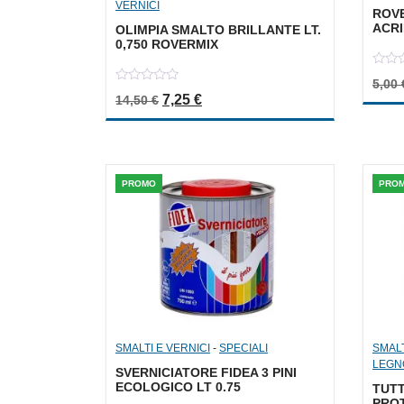
VERNICI
ROVE
ACRI
OLIMPIA SMALTO BRILLANTE LT.
0,750 ROVERMIX
0
5,00
out
0
Il prezzo originale era: 14,50 €.
Il prezzo attuale è: 7,25 €.
7,25
€
of
14,50
€
out
5
of
5
PROMO
PRO
SMALTI E VERNICI
-
SPECIALI
SMALT
LEGN
SVERNICIATORE FIDEA 3 PINI
ECOLOGICO LT 0.75
TUT
PROT