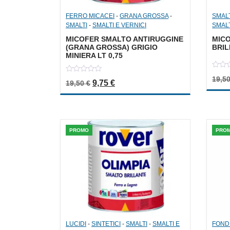
FERRO MICACEI
-
GRANA GROSSA
-
SMAL
SMALTI
-
SMALTI E VERNICI
SMALT
MICOFER SMALTO ANTIRUGGINE
MIC
(GRANA GROSSA) GRIGIO
BRIL
MINIERA LT 0,75
0
0
19,5
out
Il prezzo originale era: 19,50 €.
Il prezzo attuale è: 9,75 €.
9,75
€
19,50
€
out
of
of
5
5
PROMO
PRO
LUCIDI
-
SINTETICI
-
SMALTI
-
SMALTI E
FOND