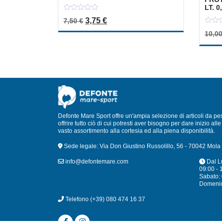
LT. 0
0
Il prezzo originale era: 7,50 €.
Il prezzo attuale è: 3,75 €.
3,75
€
7,50
€
out
of
0
10,0
5
out
of
5
Defonte Mare Sport offre un'ampia selezione di articoli da pe
offrire tutto ciò di cui potresti aver bisogno per dare inizio a
vasto assortimento alla cortesia ed alla piena disponibilità.
Sede legale: Via Don Giustino Russolillo, 56 - 70042 Mola 
info@defontemare.com
Dal L
09:00 - 
Sabato: 
Domeni
Telefono
(+39) 080 474 16 37