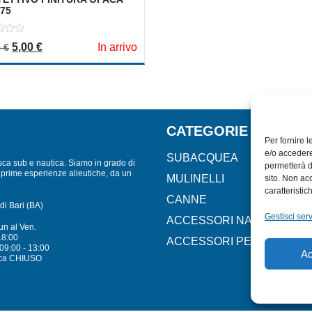
,75
Il prezzo originale era: 10,00 €.
Il prezzo attuale è: 5,00 €.
5,00
€
In arrivo
0
€
CATEGORIE
Per fornire 
e/o accedere
SUBACQUEA
sca sub e nautica. Siamo in grado di
permetterà d
lle prime esperienze alieutiche, da un
MULINELLI
sito. Non ac
caratteristic
CANNE
di Bari (BA)
Gestisci serv
ACCESSORI NAUTICI
un al Ven.
18:00
ACCESSORI PESCA
09:00 - 13:00
Ac
ca CHIUSO