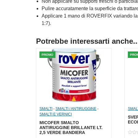
Non applicare su supporti freschi o particola
Pulire accuratamente la superficie da trattar
Applicare 1 mano di ROVERFIX variando la di
1:7).
Potrebbe interessarti anche..
PROMO
PRO
SMALTI
-
SMALTI / ANTIRUGGINE
-
SMALT
SMALTI E VERNICI
SVER
ECOL
MICOFER SMALTO
ANTIRUGGINE BRILLANTE LT.
2,5 VERDE BANDIERA