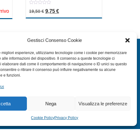
0
era: 10,00 €.
ale è: 5,00 €.
Il prezzo originale era: 19,50 €.
Il prezzo attuale è: 9,75 €.
rrivo
9,75
€
19,50
€
out
of
5
Gestisci Consenso Cookie
EXTRA
le migliori esperienze, utilizziamo tecnologie come i cookie per memorizzare
 alle informazioni del dispositivo. Il consenso a queste tecnologie ci
HOME
i elaborare dati come il comportamento di navigazione o ID unici su questo
SHOP
consentire o ritirare il consenso può influire negativamente su alcune
he e funzioni.
TERMINI E CONDIZIONI
izi
PRIVACY POLICY
COOKIE POLICY (UE)
cetta
Nega
Visualizza le preferenze
MODULO RESO
Cookie Policy
Privacy Policy