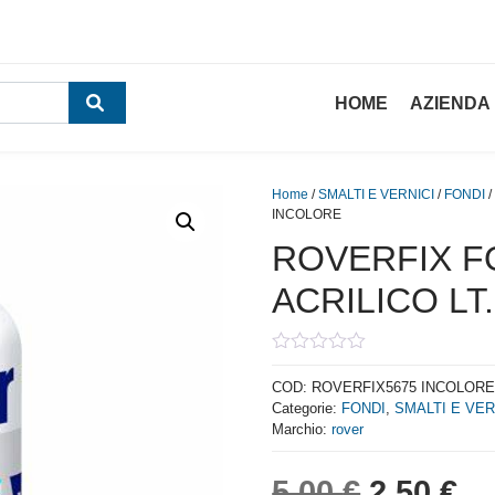
HOME
AZIENDA
Home
/
SMALTI E VERNICI
/
FONDI
/
INCOLORE
ROVERFIX F
ACRILICO LT
0
out
COD:
ROVERFIX5675 INCOLORE
of
Categorie:
FONDI
,
SMALTI E VER
5
Marchio:
rover
Il prezzo
Il
5,00
€
2,50
€