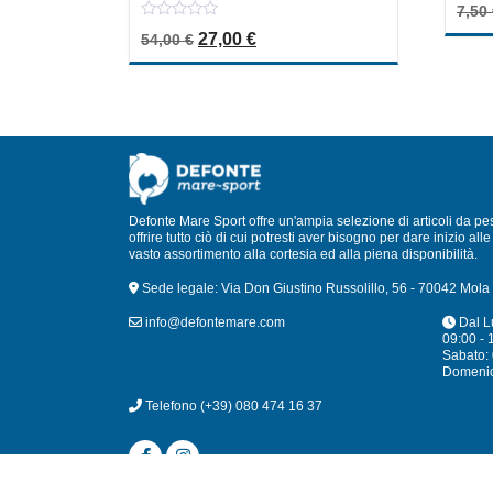
0
7,50
out
0
of
Il prezzo originale era: 54,00 €.
Il prezzo attuale è: 27,00 €.
27,00
€
54,00
€
out
5
of
5
Defonte Mare Sport offre un'ampia selezione di articoli da pe
offrire tutto ciò di cui potresti aver bisogno per dare inizio a
vasto assortimento alla cortesia ed alla piena disponibilità.
Sede legale: Via Don Giustino Russolillo, 56 - 70042 Mola 
info@defontemare.com
Dal L
09:00 - 
Sabato: 
Domeni
Telefono
(+39) 080 474 16 37