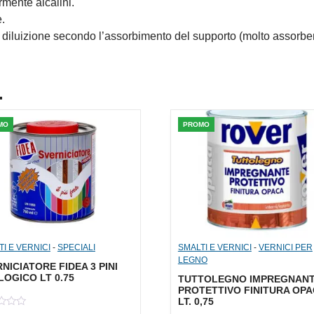
rmente alcalini.
e.
luizione secondo l’assorbimento del supporto (molto assorbent
.
MO
PROMO
I E VERNICI
-
SPECIALI
SMALTI E VERNICI
-
VERNICI PER
LEGNO
NICIATORE FIDEA 3 PINI
OGICO LT 0.75
TUTTOLEGNO IMPREGNAN
PROTETTIVO FINITURA OPA
LT. 0,75