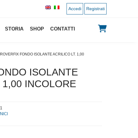
Accedi
Registrati
STORIA
SHOP
CONTATTI
 ROVERFIX FONDO ISOLANTE ACRILICO LT. 1,00
ONDO ISOLANTE
. 1,00 INCOLORE
1
NICI
 originale era: 5,00 €.
 prezzo attuale è: 2,50 €.