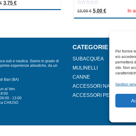
Il prezzo originale era: 7,50 €.
Il prezzo attuale è: 3,75 €.
3,75
€
€
0
Il prezzo originale 
Il prezzo attu
5,00
€
In a
10,00
€
out
of
5
CATEGORIE
Per fornire 
e/o accedere
SUBACQUEA
sca sub e nautica. Siamo in grado di
permetterà d
lle prime esperienze alieutiche, da un
MULINELLI
sito. Non ac
caratteristic
CANNE
di Bari (BA)
Gestisci serv
ACCESSORI NAUTICI
un al Ven.
18:00
ACCESSORI PESCA
09:00 - 13:00
Ac
ca CHIUSO