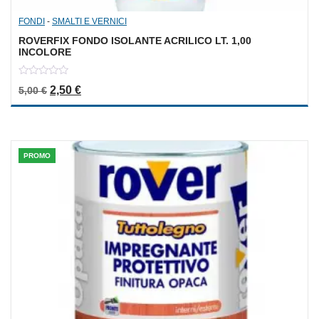
FONDI
-
SMALTI E VERNICI
ROVERFIX FONDO ISOLANTE ACRILICO LT. 1,00
INCOLORE
0
Il prezzo originale era: 5,00 €.
Il prezzo attuale è: 2,50 €.
2,50
€
5,00
€
out
of
5
PROMO