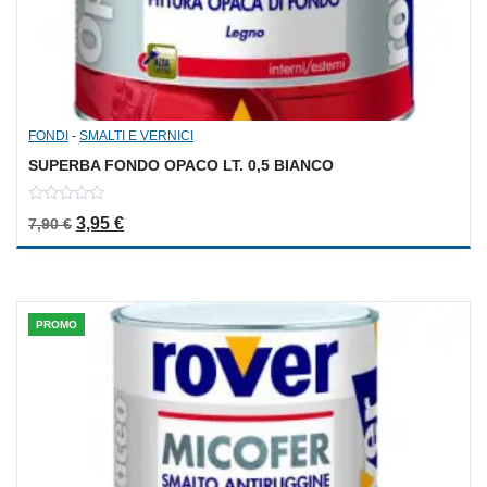
FONDI
-
SMALTI E VERNICI
SUPERBA FONDO OPACO LT. 0,5 BIANCO
0
Il prezzo originale era: 7,90 €.
Il prezzo attuale è: 3,95 €.
3,95
€
7,90
€
out
of
5
PROMO