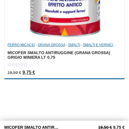
FERRO MICACEI
-
GRANA GROSSA
-
SMALTI
-
SMALTI E VERNICI
MICOFER SMALTO ANTIRUGGINE (GRANA GROSSA)
GRIGIO MINIERA LT 0,75
0
Il prezzo originale era: 19,50 €.
Il prezzo attuale è: 9,75 €.
9,75
€
19,50
€
out
of
5
Il prezz
Il
MICOFER SMALTO ANTIRUGGINE BRILLANTE LT. 0,75 BIANCO
19,50
€
9,75
€