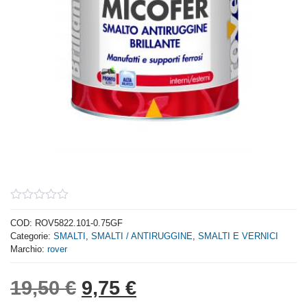
0
out
COD:
ROV5822.101-0.75GF
of
Categorie:
SMALTI
,
SMALTI / ANTIRUGGINE
,
SMALTI E VERNICI
5
Marchio:
rover
Il prezzo originale era: 
Il prezzo attuale è:
19,50
€
9,75
€