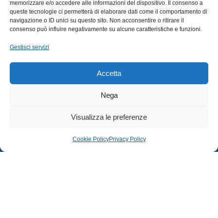
memorizzare e/o accedere alle informazioni del dispositivo. Il consenso a
queste tecnologie ci permetterà di elaborare dati come il comportamento di
CANNE
navigazione o ID unici su questo sito. Non acconsentire o ritirare il
ACCESSORI NAUTICI
consenso può influire negativamente su alcune caratteristiche e funzioni.
ACCESSORI PESCA
Gestisci servizi
EXTRA
Accetta
HOME
Nega
SHOP
Visualizza le preferenze
TERMINI E CONDIZIONI
PRIVACY POLICY
Cookie Policy
Privacy Policy
COOKIE POLICY (UE)
MODULO RESO
© 2024 Defonte Mare - Sport. Tutti i diritti riservati.
PRIVACY POLICY
–
COOKIE POLICY
| Credits:
ITALY SWAG