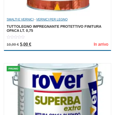
SMALTI E VERNICI
-
VERNICI PER LEGNO
TUTTOLEGNO IMPREGNANTE PROTETTIVO FINITURA
OPACA LT. 0,75
0
Il prezzo originale era: 10,00 €.
Il prezzo attuale è: 5,00 €.
5,00
€
In arrivo
10,00
€
out
of
5
PROMO