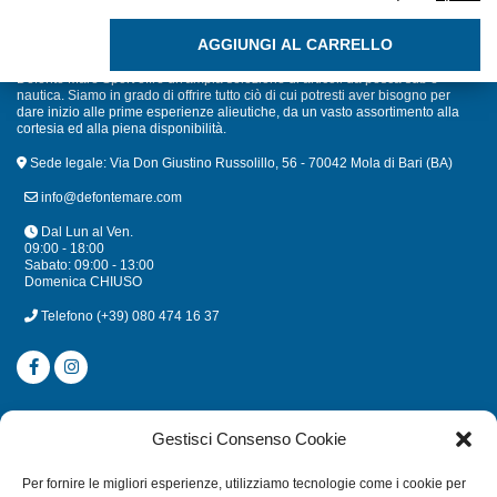
MICOFER SMALTO ANTIRUGGINE BRILLANTE LT. 0,75 BIA
AGGIUNGI AL CARRELLO
Defonte Mare Sport offre un'ampia selezione di articoli da pesca sub e
nautica. Siamo in grado di offrire tutto ciò di cui potresti aver bisogno per
dare inizio alle prime esperienze alieutiche, da un vasto assortimento alla
cortesia ed alla piena disponibilità.
Sede legale: Via Don Giustino Russolillo, 56 - 70042 Mola di Bari (BA)
info@defontemare.com
Dal Lun al Ven.
09:00 - 18:00
Sabato: 09:00 - 13:00
Domenica CHIUSO
Telefono
(+39) 080 474 16 37
CATEGORIE
Gestisci Consenso Cookie
SUBACQUEA
Per fornire le migliori esperienze, utilizziamo tecnologie come i cookie per
MULINELLI