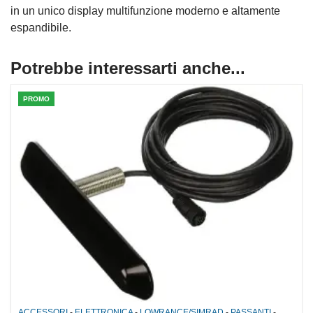
in un unico display multifunzione moderno e altamente
espandibile.
Potrebbe interessarti anche...
PROMO
ACCESSORI
-
ELETTRONICA
-
LOWRANCE/SIMRAD
-
PASSANTI
-