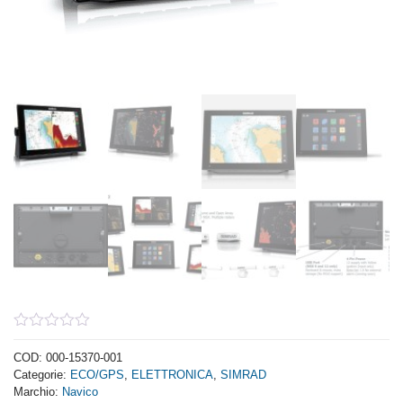
0
out
COD:
000-15370-001
of
Categorie:
ECO/GPS
,
ELETTRONICA
,
SIMRAD
5
Marchio:
Navico