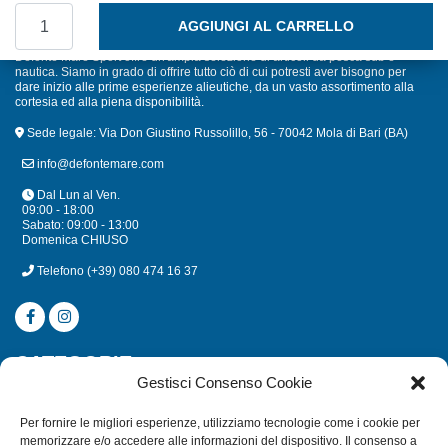
SIMRAD NSX 3012 CON ACTIVE IMAGING 3 in 1 quantità
AGGIUNGI AL CARRELLO
Defonte Mare Sport offre un'ampia selezione di articoli da pesca sub e
nautica. Siamo in grado di offrire tutto ciò di cui potresti aver bisogno per
dare inizio alle prime esperienze alieutiche, da un vasto assortimento alla
cortesia ed alla piena disponibilità.
Sede legale: Via Don Giustino Russolillo, 56 - 70042 Mola di Bari (BA)
info@defontemare.com
Dal Lun al Ven.
09:00 - 18:00
Sabato: 09:00 - 13:00
Domenica CHIUSO
Telefono
(+39) 080 474 16 37
CATEGORIE
Gestisci Consenso Cookie
SUBACQUEA
Per fornire le migliori esperienze, utilizziamo tecnologie come i cookie per
MULINELLI
memorizzare e/o accedere alle informazioni del dispositivo. Il consenso a