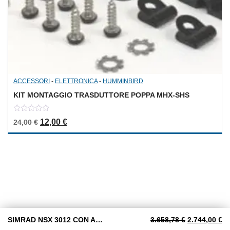
ACCESSORI
-
ELETTRONICA
-
HUMMINBIRD
KIT MONTAGGIO TRASDUTTORE POPPA MHX-SHS
0
Il prezzo originale era: 24,00 €.
Il prezzo attuale è: 12,00 €.
12,00
€
24,00
€
out
of
5
Il prezzo ori
Il
SIMRAD NSX 3012 CON ACTIVE IMAGING 3 in 1
3.658,78
€
2.744,00
€