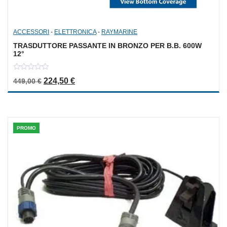
ACCESSORI
-
ELETTRONICA
-
RAYMARINE
TRASDUTTORE PASSANTE IN BRONZO PER B.B. 600W
12°
0
Il prezzo originale era: 449,00 €.
Il prezzo attuale è: 224,50 €.
224,50
€
449,00
€
out
of
5
PROMO