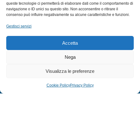
queste tecnologie ci permetterà di elaborare dati come il comportamento di
CANNE
navigazione o ID unici su questo sito. Non acconsentire o ritirare il
ACCESSORI NAUTICI
consenso può influire negativamente su alcune caratteristiche e funzioni.
ACCESSORI PESCA
Gestisci servizi
EXTRA
Accetta
HOME
Nega
SHOP
Visualizza le preferenze
TERMINI E CONDIZIONI
PRIVACY POLICY
Cookie Policy
Privacy Policy
COOKIE POLICY (UE)
MODULO RESO
© 2024 Defonte Mare - Sport. Tutti i diritti riservati.
PRIVACY POLICY
–
COOKIE POLICY
| Credits:
ITALY SWAG