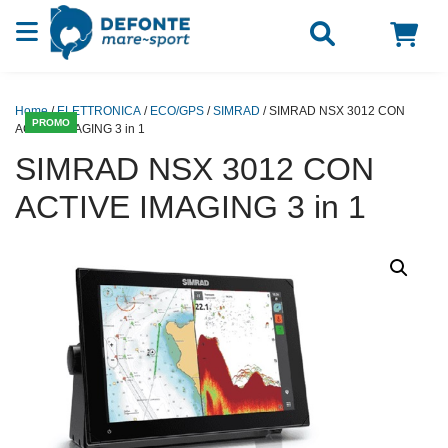
Vai al contenuto
Home
/
ELETTRONICA
/
ECO/GPS
/
SIMRAD
/ SIMRAD NSX 3012 CON
PROMO
ACTIVE IMAGING 3 in 1
SIMRAD NSX 3012 CON
ACTIVE IMAGING 3 in 1