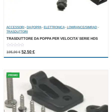
ACCESSORI
-
DA POPPA
-
ELETTRONICA
-
LOWRANCE/SIMRAD
-
TRASDUTTORI
TRASDUTTORE DA POPPA PER VELOCITA’ SERIE HDS
0
Il prezzo originale era: 105,00 €.
Il prezzo attuale è: 52,50 €.
52,50
€
105,00
€
out
of
5
PROMO