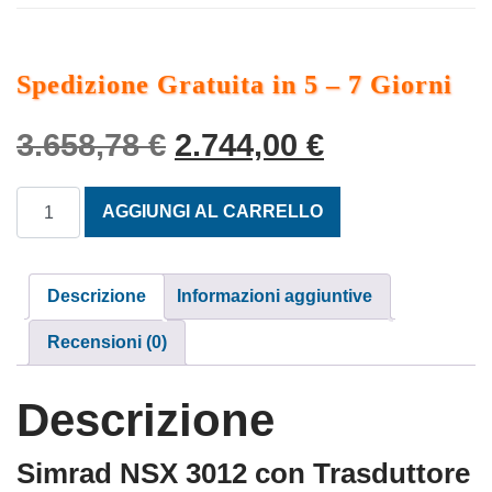
Spedizione Gratuita in 5 – 7 Giorni
Il prezzo originale er
Il prezzo at
3.658,78
€
2.744,00
€
SIMRAD NSX 3012 CON ACTIVE IMAGING 3 in 1 quantità
AGGIUNGI AL CARRELLO
Descrizione
Informazioni aggiuntive
Recensioni (0)
Descrizione
Simrad NSX 3012 con Trasduttore