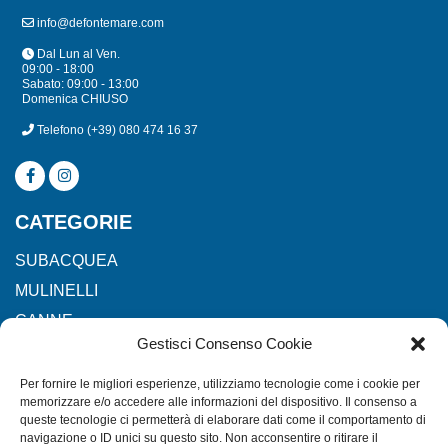
info@defontemare.com
Dal Lun al Ven.
09:00 - 18:00
Sabato: 09:00 - 13:00
Domenica CHIUSO
Telefono
(+39) 080 474 16 37
CATEGORIE
SUBACQUEA
MULINELLI
CANNE
Gestisci Consenso Cookie
ACCESSORI NAUTICI
ACCESSORI PESCA
Per fornire le migliori esperienze, utilizziamo tecnologie come i cookie per
memorizzare e/o accedere alle informazioni del dispositivo. Il consenso a
queste tecnologie ci permetterà di elaborare dati come il comportamento di
navigazione o ID unici su questo sito. Non acconsentire o ritirare il
EXTRA