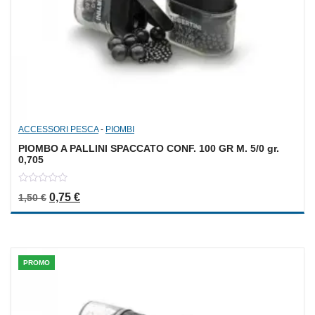
ACCESSORI PESCA
-
PIOMBI
PIOMBO A PALLINI SPACCATO CONF. 100 GR M. 5/0 gr.
0,705
0
Il prezzo originale era: 1,50 €.
Il prezzo attuale è: 0,75 €.
0,75
€
1,50
€
out
of
5
PROMO