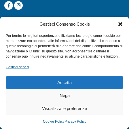
CATEGORIE
Gestisci Consenso Cookie
SUBACQUEA
Per fornire le migliori esperienze, utilizziamo tecnologie come i cookie per
MULINELLI
memorizzare e/o accedere alle informazioni del dispositivo. Il consenso a
queste tecnologie ci permetterà di elaborare dati come il comportamento di
CANNE
navigazione o ID unici su questo sito. Non acconsentire o ritirare il
ACCESSORI NAUTICI
consenso può influire negativamente su alcune caratteristiche e funzioni.
ACCESSORI PESCA
Gestisci servizi
EXTRA
Accetta
HOME
Nega
SHOP
Visualizza le preferenze
TERMINI E CONDIZIONI
PRIVACY POLICY
Cookie Policy
Privacy Policy
COOKIE POLICY (UE)