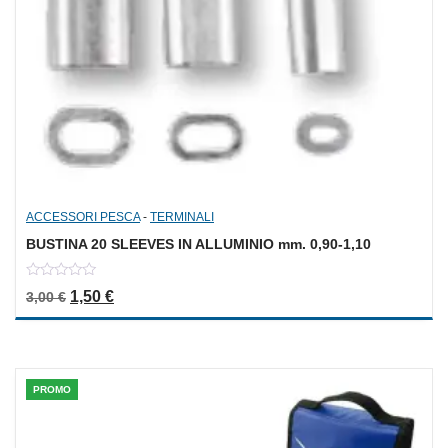
ACCESSORI PESCA
-
TERMINALI
BUSTINA 20 SLEEVES IN ALLUMINIO mm. 0,90-1,10
0
Il prezzo originale era: 3,00 €.
Il prezzo attuale è: 1,50 €.
1,50
€
3,00
€
out
of
5
PROMO