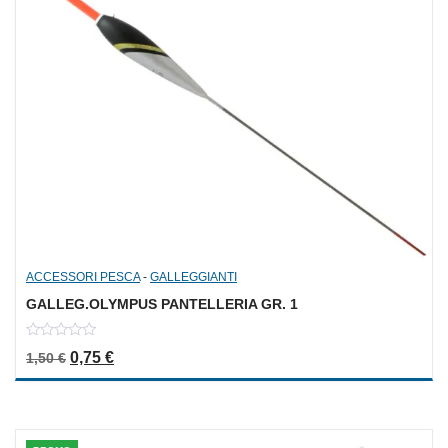
ACCESSORI PESCA
-
GALLEGGIANTI
GALLEG.OLYMPUS PANTELLERIA GR. 1
0
Il prezzo originale era: 1,50 €.
Il prezzo attuale è: 0,75 €.
0,75
€
1,50
€
out
of
5