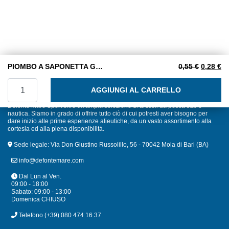
Il prezzo
Il
PIOMBO A SAPONETTA GR. 55
0,55
€
0,28
€
PIOMBO A SAPONETTA GR. 55 quantità
AGGIUNGI AL CARRELLO
Defonte Mare Sport offre un'ampia selezione di articoli da pesca sub e
nautica. Siamo in grado di offrire tutto ciò di cui potresti aver bisogno per
dare inizio alle prime esperienze alieutiche, da un vasto assortimento alla
cortesia ed alla piena disponibilità.
Sede legale: Via Don Giustino Russolillo, 56 - 70042 Mola di Bari (BA)
info@defontemare.com
Dal Lun al Ven.
09:00 - 18:00
Sabato: 09:00 - 13:00
Domenica CHIUSO
Telefono
(+39) 080 474 16 37