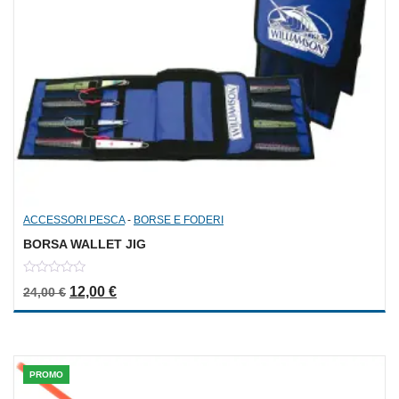
ACCESSORI PESCA
-
BORSE E FODERI
BORSA WALLET JIG
0
Il prezzo originale era: 24,00 €.
Il prezzo attuale è: 12,00 €.
12,00
€
24,00
€
out
of
5
PROMO