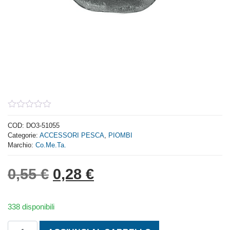
0
out
COD:
DO3-51055
of
Categorie:
ACCESSORI PESCA
,
PIOMBI
5
Marchio:
Co.Me.Ta.
Il prezzo originale era: 0,
Il prezzo attuale è: 
0,55
€
0,28
€
338 disponibili
PIOMBO A SAPONETTA GR. 55 quantità