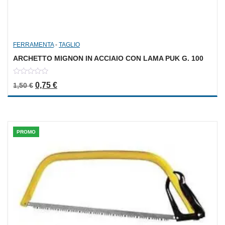
FERRAMENTA
-
TAGLIO
ARCHETTO MIGNON IN ACCIAIO CON LAMA PUK G. 100
0
Il prezzo originale era: 1,50 €.
Il prezzo attuale è: 0,75 €.
0,75
€
1,50
€
out
of
5
PROMO