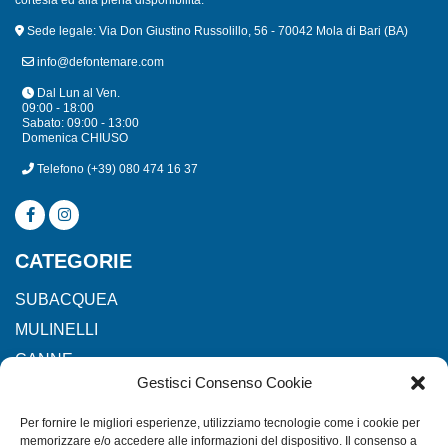
cortesia ed alla piena disponibilità.
Sede legale: Via Don Giustino Russolillo, 56 - 70042 Mola di Bari (BA)
info@defontemare.com
Dal Lun al Ven.
09:00 - 18:00
Sabato: 09:00 - 13:00
Domenica CHIUSO
Telefono
(+39) 080 474 16 37
CATEGORIE
SUBACQUEA
MULINELLI
CANNE
Gestisci Consenso Cookie
ACCESSORI NAUTICI
ACCESSORI PESCA
Per fornire le migliori esperienze, utilizziamo tecnologie come i cookie per
memorizzare e/o accedere alle informazioni del dispositivo. Il consenso a