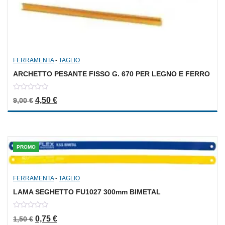
FERRAMENTA
-
TAGLIO
ARCHETTO PESANTE FISSO G. 670 PER LEGNO E FERRO
0
Il prezzo originale era: 9,00 €.
Il prezzo attuale è: 4,50 €.
4,50
€
9,00
€
out
of
5
PROMO
FERRAMENTA
-
TAGLIO
LAMA SEGHETTO FU1027 300mm BIMETAL
0
Il prezzo originale era: 1,50 €.
Il prezzo attuale è: 0,75 €.
0,75
€
1,50
€
out