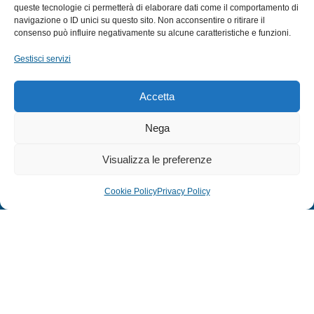
queste tecnologie ci permetterà di elaborare dati come il comportamento di
navigazione o ID unici su questo sito. Non acconsentire o ritirare il
EXTRA
consenso può influire negativamente su alcune caratteristiche e funzioni.
HOME
Gestisci servizi
SHOP
TERMINI E CONDIZIONI
Accetta
PRIVACY POLICY
Nega
COOKIE POLICY (UE)
MODULO RESO
Visualizza le preferenze
Cookie Policy
Privacy Policy
© 2024 Defonte Mare - Sport. Tutti i diritti riservati.
PRIVACY POLICY
–
COOKIE POLICY
| Credits:
ITALY SWAG