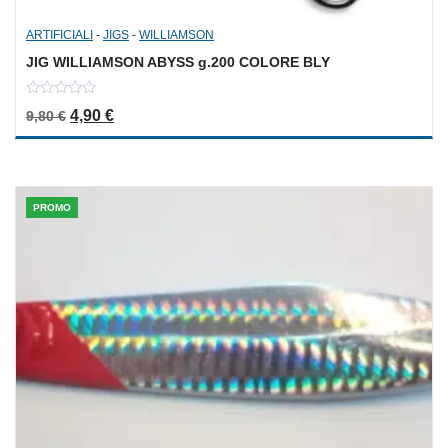
ARTIFICIALI
-
JIGS
-
WILLIAMSON
JIG WILLIAMSON ABYSS g.200 COLORE BLY
0
Il prezzo originale era: 9,80 €.
Il prezzo attuale è: 4,90 €.
4,90
€
9,80
€
out
of
5
PROMO