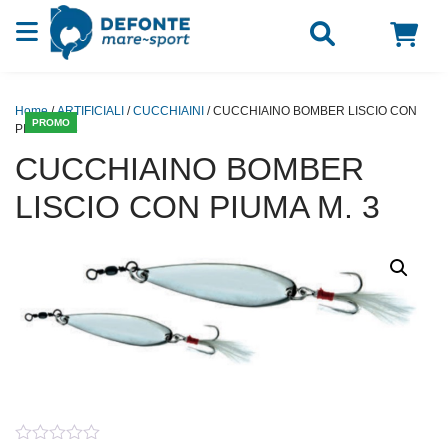
Vai al contenuto
Home
/
ARTIFICIALI
/
CUCCHIAINI
/ CUCCHIAINO BOMBER LISCIO CON
PROMO
PIUMA M. 3
CUCCHIAINO BOMBER
LISCIO CON PIUMA M. 3