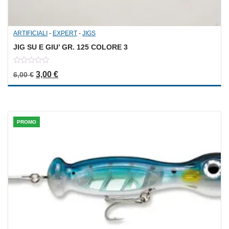
ARTIFICIALI
-
EXPERT
-
JIGS
JIG SU E GIU’ GR. 125 COLORE 3
0
Il prezzo originale era: 6,00 €.
Il prezzo attuale è: 3,00 €.
3,00
€
6,00
€
out
of
5
PROMO