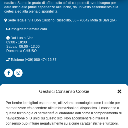
nautica. Siamo in grado di offrire tutto ciò di cui potresti aver bisogno per
dare inizio alle prime esperienze alieutiche, da un vasto assortimento alla
cortesia ed alla piena disponibilità.
Sede legale: Via Don Giustino Russolillo, 56 - 70042 Mola di Bari (BA)
info@defontemare.com
Dal Lun al Ven.
09:00 - 18:00
Sabato: 09:00 - 13:00
Domenica CHIUSO
Telefono
(+39) 080 474 16 37
CATEGORIE
Gestisci Consenso Cookie
SUBACQUEA
Per fornire le migliori esperienze, utilizziamo tecnologie come i cookie per
MULINELLI
memorizzare e/o accedere alle informazioni del dispositivo. Il consenso a
queste tecnologie ci permetterà di elaborare dati come il comportamento di
CANNE
navigazione o ID unici su questo sito. Non acconsentire o ritirare il
ACCESSORI NAUTICI
consenso può influire negativamente su alcune caratteristiche e funzioni.