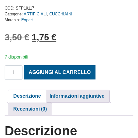
0
out
COD:
SFP19117
of
Categorie:
ARTIFICIALI
,
CUCCHIAINI
5
Marchio:
Expert
Il prezzo originale era: 3,
Il prezzo attuale è: 
3,50
€
1,75
€
7 disponibili
CUCCHIAINO BOMBER LISCIO CON PIUMA M. 3 quantità
AGGIUNGI AL CARRELLO
Descrizione
Informazioni aggiuntive
Recensioni (0)
Descrizione