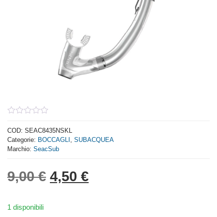
0
out
COD:
SEAC8435NSKL
of
Categorie:
BOCCAGLI
,
SUBACQUEA
5
Marchio:
SeacSub
Il prezzo originale era: 9,
Il prezzo attuale è: 
9,00
€
4,50
€
1 disponibili