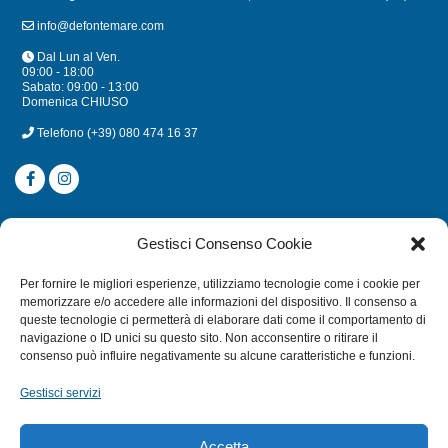
info@defontemare.com
Dal Lun al Ven.
09:00 - 18:00
Sabato: 09:00 - 13:00
Domenica CHIUSO
Telefono
(+39) 080 474 16 37
CATEGORIE
Gestisci Consenso Cookie
SUBACQUEA
Per fornire le migliori esperienze, utilizziamo tecnologie come i cookie per
MULINELLI
memorizzare e/o accedere alle informazioni del dispositivo. Il consenso a
queste tecnologie ci permetterà di elaborare dati come il comportamento di
CANNE
navigazione o ID unici su questo sito. Non acconsentire o ritirare il
ACCESSORI NAUTICI
consenso può influire negativamente su alcune caratteristiche e funzioni.
ACCESSORI PESCA
Gestisci servizi
EXTRA
Accetta