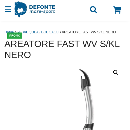
Vai al contenuto
Home
/
SUBACQUEA
/
BOCCAGLI
/ AREATORE FAST WV S/KL NERO
PROMO
AREATORE FAST WV S/KL
NERO