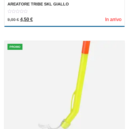
AREATORE TRIBE SKL GIALLO
0
Il prezzo originale era: 9,00 €.
Il prezzo attuale è: 4,50 €.
4,50
€
In arrivo
9,00
€
out
of
5
PROMO