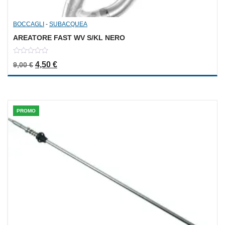
BOCCAGLI
-
SUBACQUEA
AREATORE FAST WV S/KL NERO
0
Il prezzo originale era: 9,00 €.
Il prezzo attuale è: 4,50 €.
4,50
€
9,00
€
out
of
5
PROMO