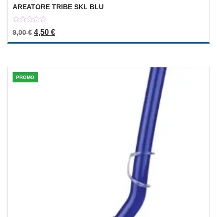
AREATORE TRIBE SKL BLU
0
Il prezzo originale era: 9,00 €.
Il prezzo attuale è: 4,50 €.
4,50
€
9,00
€
out
of
5
PROMO