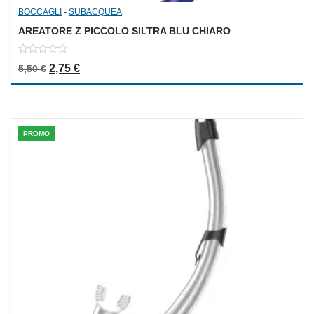
BOCCAGLI
-
SUBACQUEA
AREATORE Z PICCOLO SILTRA BLU CHIARO
0
Il prezzo originale era: 5,50 €.
Il prezzo attuale è: 2,75 €.
2,75
€
5,50
€
out
of
5
PROMO