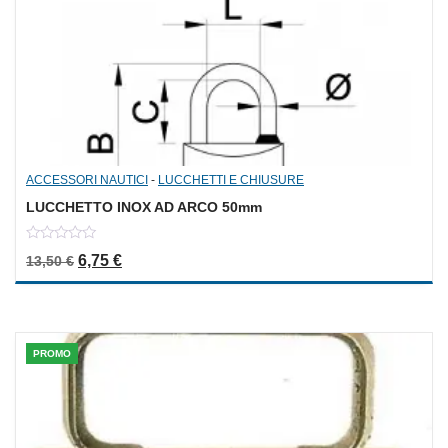
ACCESSORI NAUTICI
-
LUCCHETTI E CHIUSURE
LUCCHETTO INOX AD ARCO 50mm
0
Il prezzo originale era: 13,50 €.
Il prezzo attuale è: 6,75 €.
6,75
€
13,50
€
out
of
5
PROMO