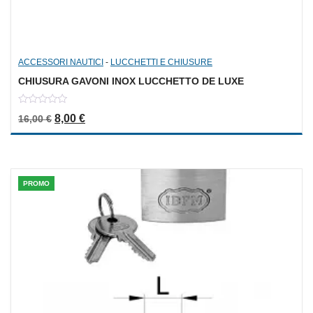
ACCESSORI NAUTICI
-
LUCCHETTI E CHIUSURE
CHIUSURA GAVONI INOX LUCCHETTO DE LUXE
0
Il prezzo originale era: 16,00 €.
Il prezzo attuale è: 8,00 €.
8,00
€
16,00
€
out
of
5
PROMO