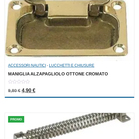
ACCESSORI NAUTICI
-
LUCCHETTI E CHIUSURE
MANIGLIA ALZAPAGLIOLO OTTONE CROMATO
0
Il prezzo originale era: 9,80 €.
Il prezzo attuale è: 4,90 €.
4,90
€
9,80
€
out
of
5
PROMO