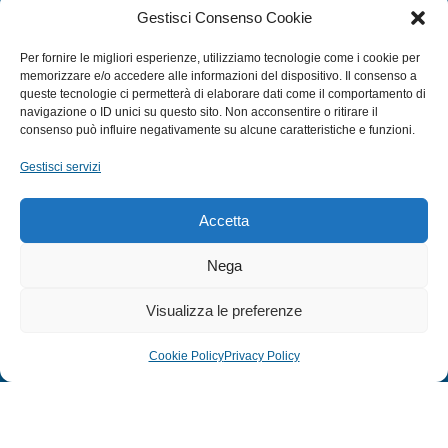
Gestisci Consenso Cookie
ACCESSORI NAUTICI
ACCESSORI PESCA
Per fornire le migliori esperienze, utilizziamo tecnologie come i cookie per
memorizzare e/o accedere alle informazioni del dispositivo. Il consenso a
queste tecnologie ci permetterà di elaborare dati come il comportamento di
navigazione o ID unici su questo sito. Non acconsentire o ritirare il
EXTRA
consenso può influire negativamente su alcune caratteristiche e funzioni.
HOME
Gestisci servizi
SHOP
TERMINI E CONDIZIONI
Accetta
PRIVACY POLICY
Nega
COOKIE POLICY (UE)
MODULO RESO
Visualizza le preferenze
Cookie Policy
Privacy Policy
© 2024 Defonte Mare - Sport. Tutti i diritti riservati.
PRIVACY POLICY
–
COOKIE POLICY
| Credits:
ITALY SWAG