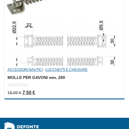
ACCESSORI NAUTICI
-
LUCCHETTI E CHIUSURE
MOLLE PER GAVONI mm. 280
0
Il prezzo originale era: 15,00 €.
Il prezzo attuale è: 7,50 €.
7,50
€
15,00
€
out
of
5