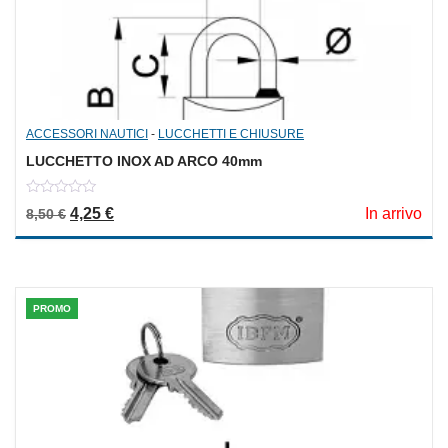
ACCESSORI NAUTICI
-
LUCCHETTI E CHIUSURE
LUCCHETTO INOX AD ARCO 40mm
0
Il prezzo originale era: 8,50 €.
Il prezzo attuale è: 4,25 €.
4,25
€
In arrivo
8,50
€
out
of
5
PROMO