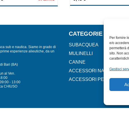
out
of
5
CATEGORIE
Per fornire 
e/o accedere
SUBACQUEA
sca sub e nautica. Siamo in grado di
permetterà d
lle prime esperienze alieutiche, da un
MULINELLI
sito. Non ac
caratteristic
CANNE
di Bari (BA)
Gestisci serv
ACCESSORI NAUTICI
un al Ven.
18:00
ACCESSORI PESCA
09:00 - 13:00
Ac
ca CHIUSO
Mare - Sport. Tutti i diritti riservati.
PRIVACY POLICY
–
COOKIE POLICY
| Credit