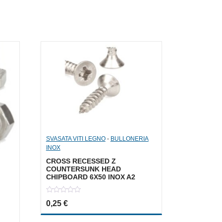
SVASATA VITI LEGNO
-
BULLONERIA
INOX
CROSS RECESSED Z
COUNTERSUNK HEAD
CHIPBOARD 6X50 INOX A2
0
0,25
€
out
of
5