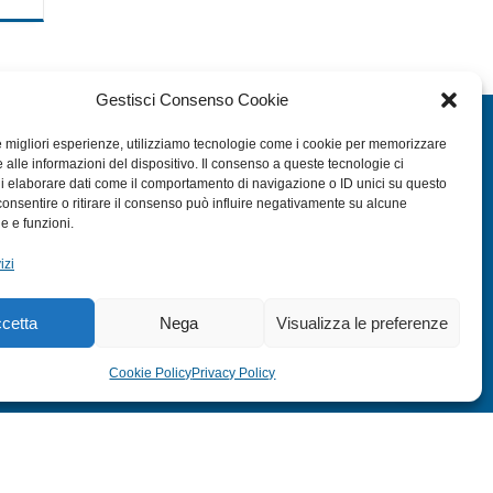
Gestisci Consenso Cookie
EXTRA
le migliori esperienze, utilizziamo tecnologie come i cookie per memorizzare
 alle informazioni del dispositivo. Il consenso a queste tecnologie ci
HOME
i elaborare dati come il comportamento di navigazione o ID unici su questo
SHOP
consentire o ritirare il consenso può influire negativamente su alcune
he e funzioni.
TERMINI E CONDIZIONI
izi
PRIVACY POLICY
COOKIE POLICY (UE)
cetta
Nega
Visualizza le preferenze
MODULO RESO
Cookie Policy
Privacy Policy
s:
ITALY SWAG