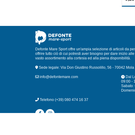
out
of
5
Defonte Mare Sport offre un'ampia selezione di articoli da pe
offrire tutto ciò di cui potresti aver bisogno per dare inizio a
vasto assortimento alla cortesia ed alla piena disponibilità.
Sede legale: Via Don Giustino Russolillo, 56 - 70042 Mola 
info@defontemare.com
Dal L
09:00 - 
Sabato: 
Domeni
Telefono
(+39) 080 474 16 37
© 2024 Defonte 