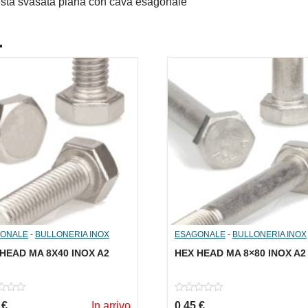
esta svasata piana con cava esagonale
.
ONALE
-
BULLONERIA INOX
ESAGONALE
-
BULLONERIA INOX
HEAD MA 8X40 INOX A2
HEX HEAD MA 8×80 INOX A2
0
5
€
In arrivo
0,45
€