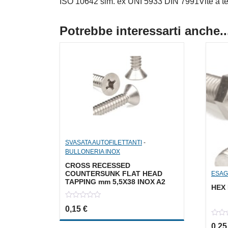
ISO 10642 sim. ex UNI 5933 DIN 7991Vite a t
Potrebbe interessarti anche..
SVASATA AUTOFILETTANTI
-
BULLONERIA INOX
CROSS RECESSED
COUNTERSUNK FLAT HEAD
ESAG
TAPPING mm 5,5X38 INOX A2
HEX 
0
0,15
€
out
of
0
5
0,2