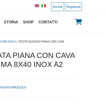
Accedi
Registrati
STORIA
SHOP
CONTATTI
TA BRUGOLA
/ TESTA SVASATA PIANA CON CAVA
ATA PIANA CON CAVA
MA 8X40 INOX A2
VASATA BRUGOLA
 originale era: 0,25 €.
 prezzo attuale è: 0,13 €.