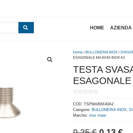
HOME
AZIENDA
Home
/
BULLONERIA INOX
/
SVASA
ESAGONALE MA 8X40 INOX A2
TESTA SVAS
ESAGONALE 
0
out
COD:
TSPMAB8X40A2
of
Categorie:
BULLONERIA INOX
,
S
5
Marchio:
inox mare
Il prezzo
Il
0,25
€
0,13
€