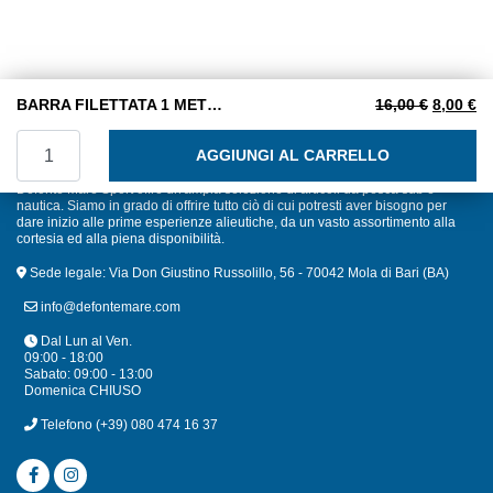
Il prezz
Il
BARRA FILETTATA 1 METRO MA18 INOX A2
16,00
€
8,00
€
BARRA FILETTATA 1 METRO MA18 INOX A2 quantità
AGGIUNGI AL CARRELLO
Defonte Mare Sport offre un'ampia selezione di articoli da pesca sub e
nautica. Siamo in grado di offrire tutto ciò di cui potresti aver bisogno per
dare inizio alle prime esperienze alieutiche, da un vasto assortimento alla
cortesia ed alla piena disponibilità.
Sede legale: Via Don Giustino Russolillo, 56 - 70042 Mola di Bari (BA)
info@defontemare.com
Dal Lun al Ven.
09:00 - 18:00
Sabato: 09:00 - 13:00
Domenica CHIUSO
Telefono
(+39) 080 474 16 37