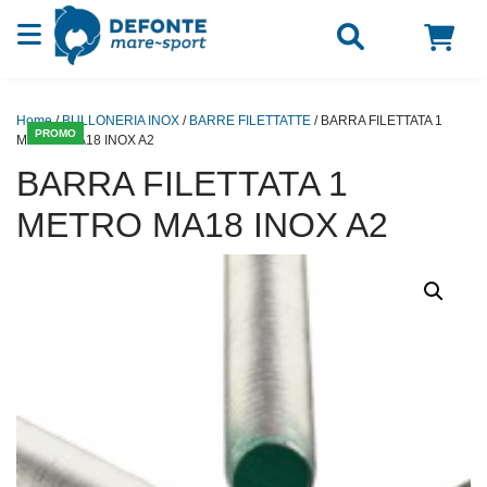
Vai al contenuto
Home
/
BULLONERIA INOX
/
BARRE FILETTATTE
/ BARRA FILETTATA 1
PROMO
METRO MA18 INOX A2
BARRA FILETTATA 1
METRO MA18 INOX A2