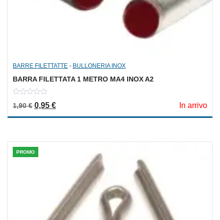
BARRE FILETTATTE
-
BULLONERIA INOX
BARRA FILETTATA 1 METRO MA4 INOX A2
0
Il prezzo originale era: 1,90 €.
Il prezzo attuale è: 0,95 €.
0,95
€
In arrivo
1,90
€
out
of
5
PROMO