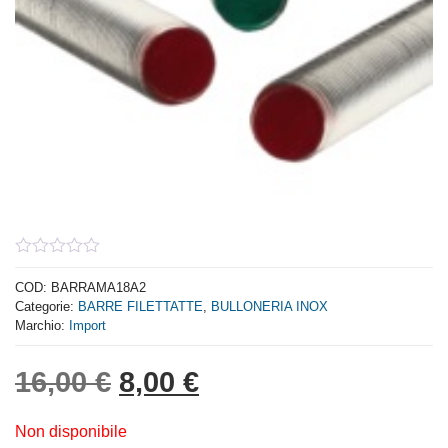
0
out
COD:
BARRAMA18A2
of
Categorie:
BARRE FILETTATTE
,
BULLONERIA INOX
5
Marchio:
Import
Il prezzo originale era: 
Il prezzo attuale è:
16,00
€
8,00
€
Non disponibile