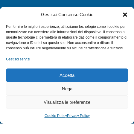
CATEGORIE
Gestisci Consenso Cookie
SUBACQUEA
Per fornire le migliori esperienze, utilizziamo tecnologie come i cookie per
MULINELLI
memorizzare e/o accedere alle informazioni del dispositivo. Il consenso a
queste tecnologie ci permetterà di elaborare dati come il comportamento di
CANNE
navigazione o ID unici su questo sito. Non acconsentire o ritirare il
ACCESSORI NAUTICI
consenso può influire negativamente su alcune caratteristiche e funzioni.
ACCESSORI PESCA
Gestisci servizi
EXTRA
Accetta
HOME
Nega
SHOP
Visualizza le preferenze
TERMINI E CONDIZIONI
PRIVACY POLICY
Cookie Policy
Privacy Policy
COOKIE POLICY (UE)
MODULO RESO