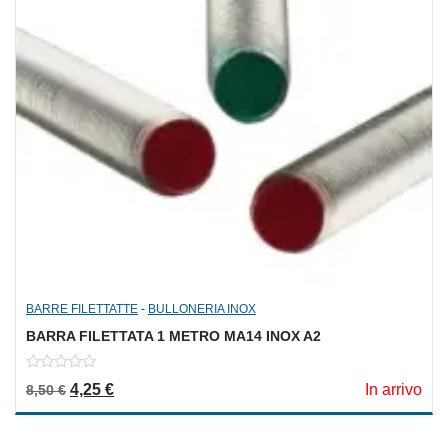
BARRE FILETTATTE
-
BULLONERIA INOX
BARRA FILETTATA 1 METRO MA14 INOX A2
0
Il prezzo originale era: 8,50 €.
Il prezzo attuale è: 4,25 €.
4,25
€
In arrivo
8,50
€
out
of
5