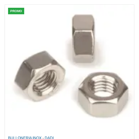
PROMO
BULLONERIA INOX
-
DADI