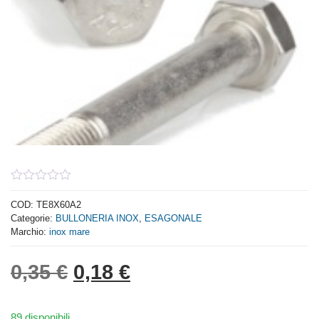
0
out
COD:
TE8X60A2
of
Categorie:
BULLONERIA INOX
,
ESAGONALE
5
Marchio:
inox mare
Il prezzo originale era: 0,
Il prezzo attuale è: 
0,35
€
0,18
€
89 disponibili