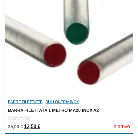
BARRE FILETTATTE
-
BULLONERIA INOX
BARRA FILETTATA 1 METRO MA20 INOX A2
0
Il prezzo originale era: 25,00 €.
Il prezzo attuale è: 12,50 €.
12,50
€
In arrivo
25,00
€
out
of
5