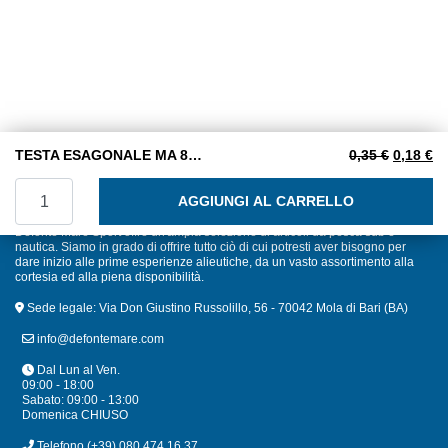
Il prezzo
Il
TESTA ESAGONALE MA 8×60 INOX A2
0,35
€
0,18
€
TESTA ESAGONALE MA 8x60 INOX A2 quantità
AGGIUNGI AL CARRELLO
Defonte Mare Sport offre un'ampia selezione di articoli da pesca sub e
nautica. Siamo in grado di offrire tutto ciò di cui potresti aver bisogno per
dare inizio alle prime esperienze alieutiche, da un vasto assortimento alla
cortesia ed alla piena disponibilità.
Sede legale: Via Don Giustino Russolillo, 56 - 70042 Mola di Bari (BA)
info@defontemare.com
Dal Lun al Ven.
09:00 - 18:00
Sabato: 09:00 - 13:00
Domenica CHIUSO
Telefono
(+39) 080 474 16 37