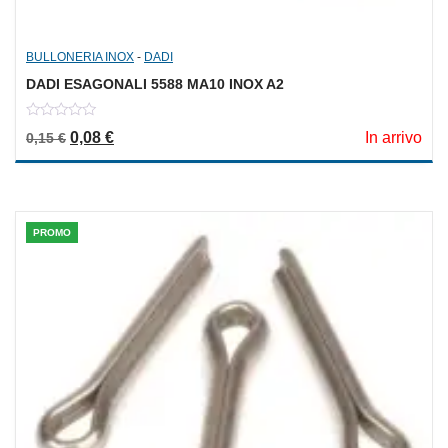
BULLONERIA INOX
-
DADI
DADI ESAGONALI 5588 MA10 INOX A2
0
Il prezzo originale era: 0,15 €.
Il prezzo attuale è: 0,08 €.
0,08
€
In arrivo
0,15
€
out
of
5
PROMO