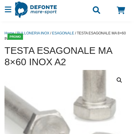
Vai al contenuto
Home
/
BULLONERIA INOX
/
ESAGONALE
/ TESTA ESAGONALE MA 8×60
PROMO
INOX A2
TESTA ESAGONALE MA
8×60 INOX A2