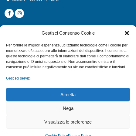
CATEGORIE
Gestisci Consenso Cookie
SUBACQUEA
Per fornire le migliori esperienze, utilizziamo tecnologie come i cookie per
MULINELLI
memorizzare e/o accedere alle informazioni del dispositivo. Il consenso a
queste tecnologie ci permetterà di elaborare dati come il comportamento di
CANNE
navigazione o ID unici su questo sito. Non acconsentire o ritirare il
ACCESSORI NAUTICI
consenso può influire negativamente su alcune caratteristiche e funzioni.
ACCESSORI PESCA
Gestisci servizi
EXTRA
Accetta
HOME
Nega
SHOP
Visualizza le preferenze
TERMINI E CONDIZIONI
PRIVACY POLICY
Cookie Policy
Privacy Policy