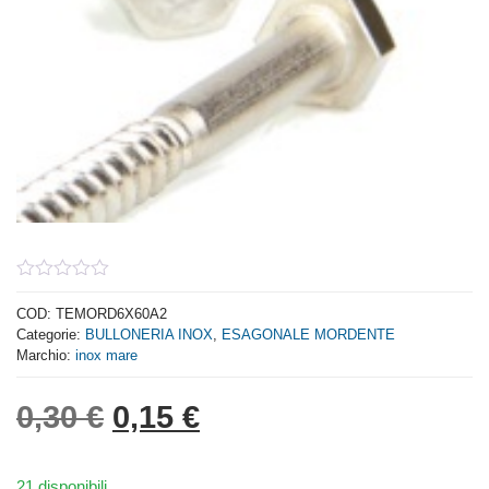
0
out
COD:
TEMORD6X60A2
of
Categorie:
BULLONERIA INOX
,
ESAGONALE MORDENTE
5
Marchio:
inox mare
Il prezzo originale era: 0,
Il prezzo attuale è: 
0,30
€
0,15
€
21 disponibili