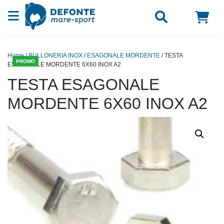
Vai al contenuto
Home
/
BULLONERIA INOX
/
ESAGONALE MORDENTE
/ TESTA
PROMO
ESAGONALE MORDENTE 6X60 INOX A2
TESTA ESAGONALE
MORDENTE 6X60 INOX A2