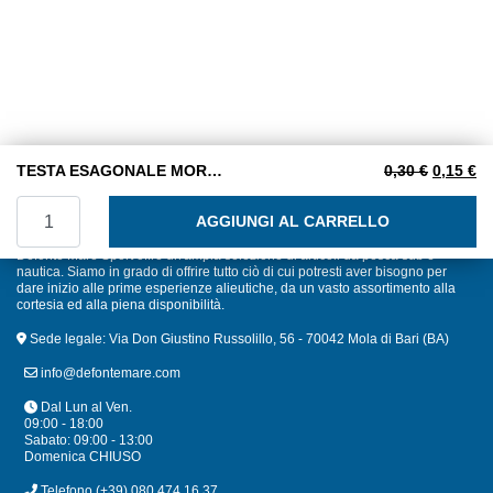
Il prezzo
Il
TESTA ESAGONALE MORDENTE 6X60 INOX A2
0,30
€
0,15
€
TESTA ESAGONALE MORDENTE 6X60 INOX A2 quantità
AGGIUNGI AL CARRELLO
Defonte Mare Sport offre un'ampia selezione di articoli da pesca sub e
nautica. Siamo in grado di offrire tutto ciò di cui potresti aver bisogno per
dare inizio alle prime esperienze alieutiche, da un vasto assortimento alla
cortesia ed alla piena disponibilità.
Sede legale: Via Don Giustino Russolillo, 56 - 70042 Mola di Bari (BA)
info@defontemare.com
Dal Lun al Ven.
09:00 - 18:00
Sabato: 09:00 - 13:00
Domenica CHIUSO
Telefono
(+39) 080 474 16 37