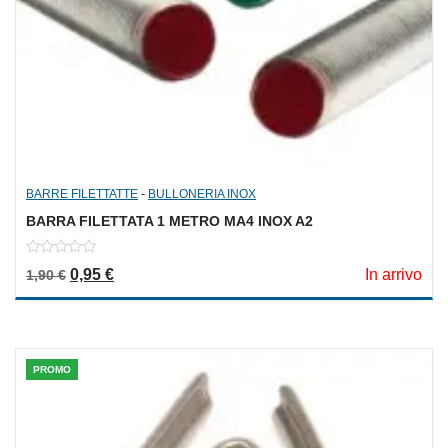
BARRE FILETTATTE
-
BULLONERIA INOX
BARRA FILETTATA 1 METRO MA4 INOX A2
0
Il prezzo originale era: 1,90 €.
Il prezzo attuale è: 0,95 €.
0,95
€
In arrivo
1,90
€
out
of
5
PROMO