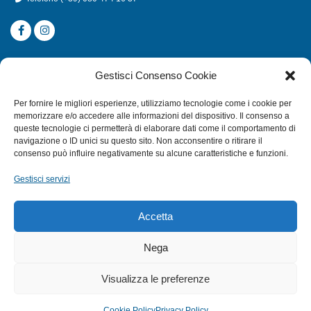
CATEGORIE
Gestisci Consenso Cookie
SUBACQUEA
Per fornire le migliori esperienze, utilizziamo tecnologie come i cookie per
MULINELLI
memorizzare e/o accedere alle informazioni del dispositivo. Il consenso a
queste tecnologie ci permetterà di elaborare dati come il comportamento di
CANNE
navigazione o ID unici su questo sito. Non acconsentire o ritirare il
ACCESSORI NAUTICI
consenso può influire negativamente su alcune caratteristiche e funzioni.
ACCESSORI PESCA
Gestisci servizi
EXTRA
Accetta
HOME
Nega
SHOP
Visualizza le preferenze
TERMINI E CONDIZIONI
PRIVACY POLICY
Cookie Policy
Privacy Policy