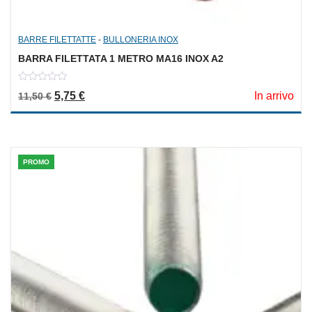
BARRE FILETTATTE
-
BULLONERIA INOX
BARRA FILETTATA 1 METRO MA16 INOX A2
0
Il prezzo originale era: 11,50 €.
Il prezzo attuale è: 5,75 €.
5,75
€
In arrivo
11,50
€
out
of
5
PROMO