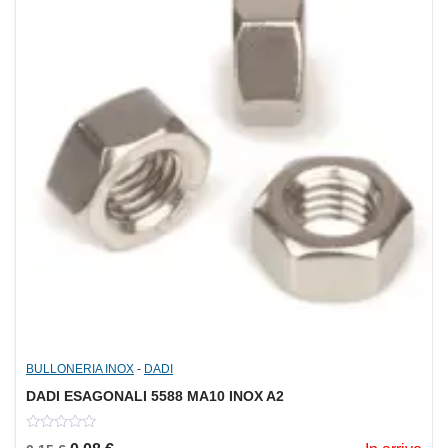
BULLONERIA INOX
-
DADI
DADI ESAGONALI 5588 MA10 INOX A2
0