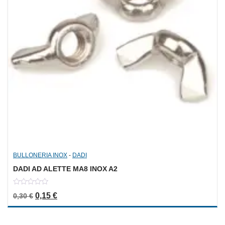
BULLONERIA INOX
-
DADI
DADI AD ALETTE MA8 INOX A2
0
Il prezzo originale era: 0,30 €.
Il prezzo attuale è: 0,15 €.
0,15
€
0,30
€
out
of
5