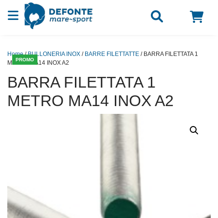
Vai al contenuto
Home
/
BULLONERIA INOX
/
BARRE FILETTATTE
/ BARRA FILETTATA 1
PROMO
METRO MA14 INOX A2
BARRA FILETTATA 1
METRO MA14 INOX A2