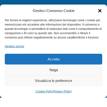
CATEGORIE
Gestisci Consenso Cookie
SUBACQUEA
Per fornire le migliori esperienze, utilizziamo tecnologie come i cookie per
MULINELLI
memorizzare e/o accedere alle informazioni del dispositivo. Il consenso a
queste tecnologie ci permetterà di elaborare dati come il comportamento di
CANNE
navigazione o ID unici su questo sito. Non acconsentire o ritirare il
ACCESSORI NAUTICI
consenso può influire negativamente su alcune caratteristiche e funzioni.
ACCESSORI PESCA
Gestisci servizi
EXTRA
Accetta
HOME
Nega
SHOP
Visualizza le preferenze
TERMINI E CONDIZIONI
PRIVACY POLICY
Cookie Policy
Privacy Policy
COOKIE POLICY (UE)
MODULO RESO