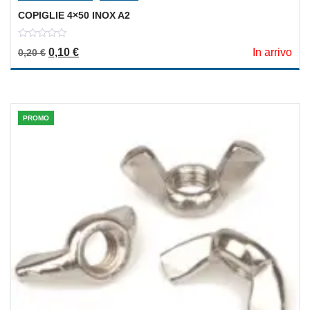
COPIGLIE 4×50 INOX A2
0
Il prezzo originale era: 0,20 €.
Il prezzo attuale è: 0,10 €.
0,10
€
In arrivo
0,20
€
out
of
5
PROMO