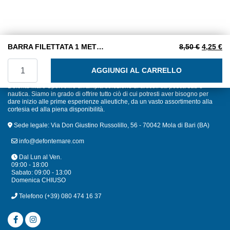
Il prezzo
Il
BARRA FILETTATA 1 METRO MA14 INOX A2
8,50
€
4,25
€
BARRA FILETTATA 1 METRO MA14 INOX A2 quantità
AGGIUNGI AL CARRELLO
Defonte Mare Sport offre un'ampia selezione di articoli da pesca sub e
nautica. Siamo in grado di offrire tutto ciò di cui potresti aver bisogno per
dare inizio alle prime esperienze alieutiche, da un vasto assortimento alla
cortesia ed alla piena disponibilità.
Sede legale: Via Don Giustino Russolillo, 56 - 70042 Mola di Bari (BA)
info@defontemare.com
Dal Lun al Ven.
09:00 - 18:00
Sabato: 09:00 - 13:00
Domenica CHIUSO
Telefono
(+39) 080 474 16 37