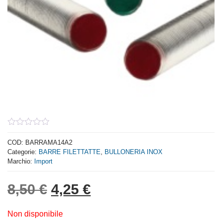
0
out
COD:
BARRAMA14A2
of
Categorie:
BARRE FILETTATTE
,
BULLONERIA INOX
5
Marchio:
Import
Il prezzo originale era: 8,
Il prezzo attuale è: 
8,50
€
4,25
€
Non disponibile