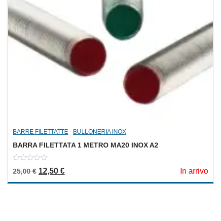
BARRE FILETTATTE
-
BULLONERIA INOX
BARRA FILETTATA 1 METRO MA20 INOX A2
0
Il prezzo originale era: 25,00 €.
Il prezzo attuale è: 12,50 €.
12,50
€
In arrivo
25,00
€
out
of
5