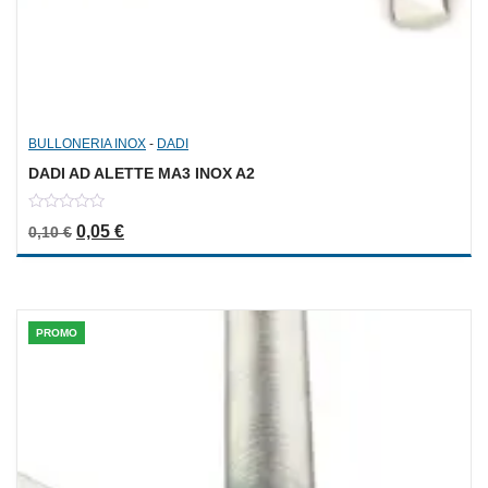
BULLONERIA INOX
-
DADI
DADI AD ALETTE MA3 INOX A2
0
Il prezzo originale era: 0,10 €.
Il prezzo attuale è: 0,05 €.
0,05
€
0,10
€
out
of
5
PROMO