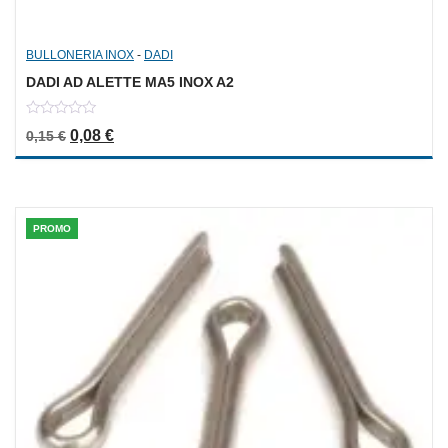
BULLONERIA INOX
-
DADI
DADI AD ALETTE MA5 INOX A2
0
Il prezzo originale era: 0,15 €.
Il prezzo attuale è: 0,08 €.
0,08
€
0,15
€
out
of
5
PROMO