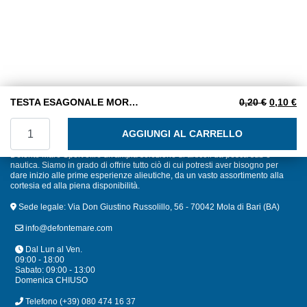
Il prezzo
Il
TESTA ESAGONALE MORDENTE 6X40 INOX A2
0,20
€
0,10
€
TESTA ESAGONALE MORDENTE 6X40 INOX A2 quantità
AGGIUNGI AL CARRELLO
Defonte Mare Sport offre un'ampia selezione di articoli da pesca sub e
nautica. Siamo in grado di offrire tutto ciò di cui potresti aver bisogno per
dare inizio alle prime esperienze alieutiche, da un vasto assortimento alla
cortesia ed alla piena disponibilità.
Sede legale: Via Don Giustino Russolillo, 56 - 70042 Mola di Bari (BA)
info@defontemare.com
Dal Lun al Ven.
09:00 - 18:00
Sabato: 09:00 - 13:00
Domenica CHIUSO
Telefono
(+39) 080 474 16 37