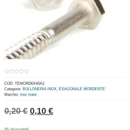
0
out
COD:
TEMORD6X40A2
of
Categorie:
BULLONERIA INOX
,
ESAGONALE MORDENTE
5
Marchio:
inox mare
Il prezzo originale era: 0,
Il prezzo attuale è: 
0,20
€
0,10
€
85 disponibili