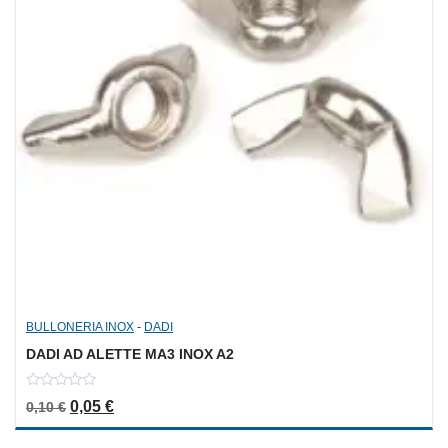
BULLONERIA INOX
-
DADI
DADI AD ALETTE MA3 INOX A2
0
Il prezzo originale era: 0,10 €.
Il prezzo attuale è: 0,05 €.
0,05
€
0,10
€
out
of
5