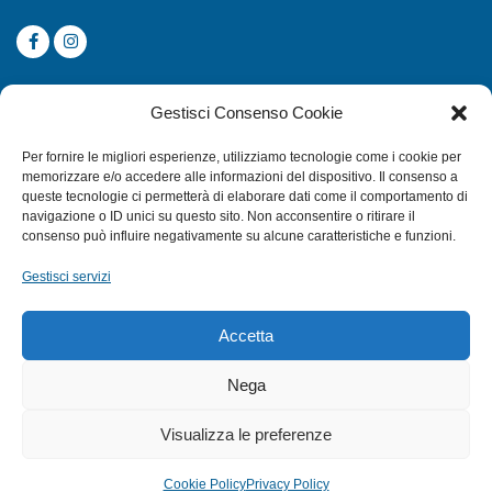
CATEGORIE
Gestisci Consenso Cookie
SUBACQUEA
Per fornire le migliori esperienze, utilizziamo tecnologie come i cookie per
MULINELLI
memorizzare e/o accedere alle informazioni del dispositivo. Il consenso a
queste tecnologie ci permetterà di elaborare dati come il comportamento di
CANNE
navigazione o ID unici su questo sito. Non acconsentire o ritirare il
ACCESSORI NAUTICI
consenso può influire negativamente su alcune caratteristiche e funzioni.
ACCESSORI PESCA
Gestisci servizi
EXTRA
Accetta
HOME
Nega
SHOP
Visualizza le preferenze
TERMINI E CONDIZIONI
PRIVACY POLICY
Cookie Policy
Privacy Policy