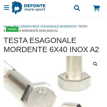
Vai al contenuto
Home
/
BULLONERIA INOX
/
ESAGONALE MORDENTE
/ TESTA
PROMO
ESAGONALE MORDENTE 6X40 INOX A2
TESTA ESAGONALE
MORDENTE 6X40 INOX A2