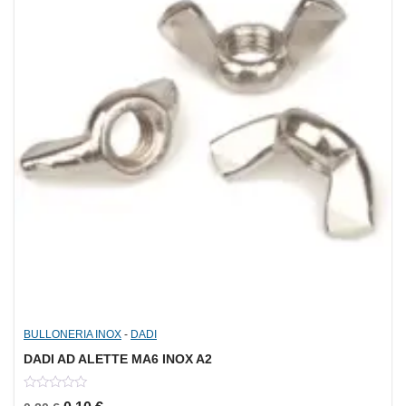
BULLONERIA INOX
-
DADI
DADI AD ALETTE MA6 INOX A2
0