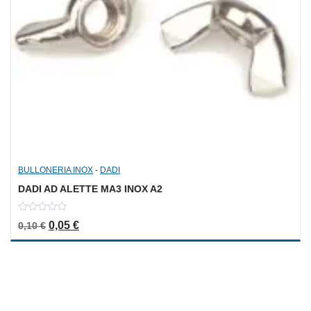
BULLONERIA INOX
-
DADI
DADI AD ALETTE MA3 INOX A2
0
Il prezzo originale era: 0,10 €.
Il prezzo attuale è: 0,05 €.
0,05
€
0,10
€
out
of
5