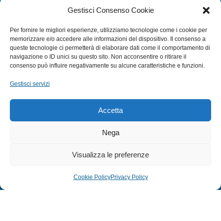
CATEGORIE
Gestisci Consenso Cookie
SUBACQUEA
Per fornire le migliori esperienze, utilizziamo tecnologie come i cookie per
MULINELLI
memorizzare e/o accedere alle informazioni del dispositivo. Il consenso a
queste tecnologie ci permetterà di elaborare dati come il comportamento di
CANNE
navigazione o ID unici su questo sito. Non acconsentire o ritirare il
ACCESSORI NAUTICI
consenso può influire negativamente su alcune caratteristiche e funzioni.
ACCESSORI PESCA
Gestisci servizi
EXTRA
Accetta
HOME
Nega
SHOP
Visualizza le preferenze
TERMINI E CONDIZIONI
PRIVACY POLICY
Cookie Policy
Privacy Policy
COOKIE POLICY (UE)
MODULO RESO