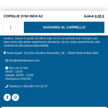
Il prezzo
Il
COPIGLIE 2×50 INOX A2
0,10
€
0,05
€
COPIGLIE 2x50 INOX A2 quantità
AGGIUNGI AL CARRELLO
Defonte Mare Sport offre un'ampia selezione di articoli da pesca sub e
nautica. Siamo in grado di offrire tutto ciò di cui potresti aver bisogno per
dare inizio alle prime esperienze alieutiche, da un vasto assortimento alla
cortesia ed alla piena disponibilità.
Sede legale: Via Don Giustino Russolillo, 56 - 70042 Mola di Bari (BA)
info@defontemare.com
Dal Lun al Ven.
09:00 - 18:00
Sabato: 09:00 - 13:00
Domenica CHIUSO
Telefono
(+39) 080 474 16 37