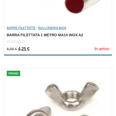
BARRE FILETTATTE
-
BULLONERIA INOX
BARRA FILETTATA 1 METRO MA14 INOX A2
0
Il prezzo originale era: 8,50 €.
Il prezzo attuale è: 4,25 €.
4,25
€
In arrivo
8,50
€
out
of
5
PROMO