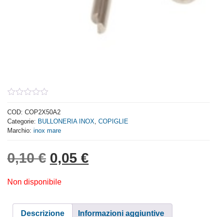
0
out
COD:
COP2X50A2
of
Categorie:
BULLONERIA INOX
,
COPIGLIE
5
Marchio:
inox mare
Il prezzo originale era: 0,
Il prezzo attuale è: 
0,10
€
0,05
€
Non disponibile
Descrizione
Informazioni aggiuntive