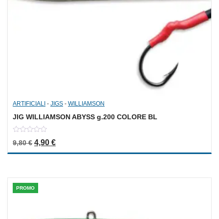
ARTIFICIALI
-
JIGS
-
WILLIAMSON
JIG WILLIAMSON ABYSS g.200 COLORE BL
0
Il prezzo originale era: 9,80 €.
Il prezzo attuale è: 4,90 €.
4,90
€
9,80
€
out
of
5
PROMO