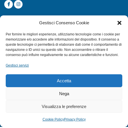
CATEGORIE
Gestisci Consenso Cookie
SUBACQUEA
Per fornire le migliori esperienze, utilizziamo tecnologie come i cookie per
MULINELLI
memorizzare e/o accedere alle informazioni del dispositivo. Il consenso a
queste tecnologie ci permetterà di elaborare dati come il comportamento di
CANNE
navigazione o ID unici su questo sito. Non acconsentire o ritirare il
ACCESSORI NAUTICI
consenso può influire negativamente su alcune caratteristiche e funzioni.
ACCESSORI PESCA
Gestisci servizi
EXTRA
Accetta
HOME
Nega
SHOP
Visualizza le preferenze
TERMINI E CONDIZIONI
PRIVACY POLICY
Cookie Policy
Privacy Policy
COOKIE POLICY (UE)