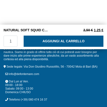
Il prezzo
Il
NATURAL SOFT SQUID CM. 6,5 COL. GREEN KC5
2,50
€
1,25
€
NATURAL SOFT SQUID CM. 6,5 COL. GREEN KC5 quantit
AGGIUNGI AL CARRELLO
Defonte Mare Sport offre un'ampia selezione di articoli da pesca sub e
nautica. Siamo in grado di offrire tutto ciò di cui potresti aver bisogno per
dare inizio alle prime esperienze alieutiche, da un vasto assortimento alla
cortesia ed alla piena disponibilità.
Sede legale: Via Don Giustino Russolillo, 56 - 70042 Mola di Bari (BA)
info@defontemare.com
Dal Lun al Ven.
09:00 - 18:00
Sabato: 09:00 - 13:00
Domenica CHIUSO
Telefono
(+39) 080 474 16 37