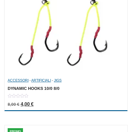
ACCESSORI
-
ARTIFICIALI
-
JIGS
DYNAMIC HOOKS 10/0 8/0
0
Il prezzo originale era: 8,00 €.
Il prezzo attuale è: 4,00 €.
4,00
€
8,00
€
out
of
5
PROMO