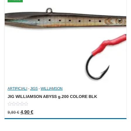
ARTIFICIALI
-
JIGS
-
WILLIAMSON
JIG WILLIAMSON ABYSS g.200 COLORE BLK
0
Il prezzo originale era: 9,80 €.
Il prezzo attuale è: 4,90 €.
4,90
€
9,80
€
out
of
5