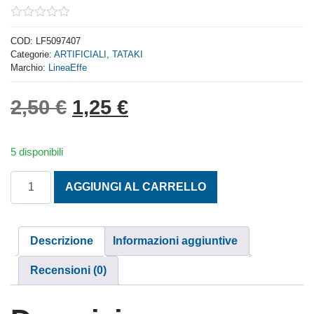
0
out
COD:
LF5097407
of
Categorie:
ARTIFICIALI
,
TATAKI
5
Marchio:
LineaEffe
Il prezzo originale era: 2,
Il prezzo attuale è: 
2,50
€
1,25
€
5 disponibili
NATURAL SOFT SQUID CM. 6,5 COL. GREEN KC5 quantit
AGGIUNGI AL CARRELLO
Descrizione
Informazioni aggiuntive
Recensioni (0)