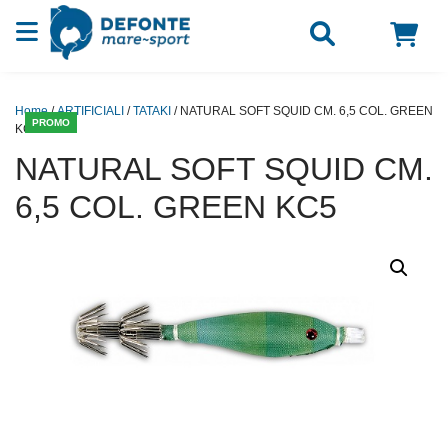
Vai al contenuto
Home
/
ARTIFICIALI
/
TATAKI
/ NATURAL SOFT SQUID CM. 6,5 COL. GREEN
PROMO
KC5
NATURAL SOFT SQUID CM.
6,5 COL. GREEN KC5