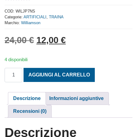
0
out
COD:
WILJP7NS
of
Categorie:
ARTIFICIALI
,
TRAINA
5
Marchio:
Williamson
Il prezzo originale era: 
Il prezzo attuale 
24,00
€
12,00
€
4 disponibili
JET POPPER WILLIAMSON 18 CM. COL. NS quantità
AGGIUNGI AL CARRELLO
Descrizione
Informazioni aggiuntive
Recensioni (0)
Descrizione