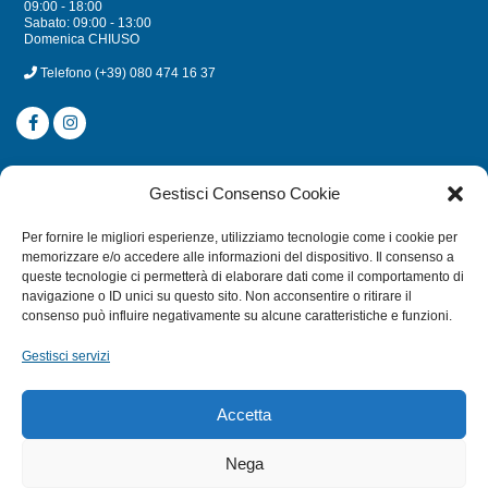
09:00 - 18:00
Sabato: 09:00 - 13:00
Domenica CHIUSO
Telefono
(+39) 080 474 16 37
CATEGORIE
Gestisci Consenso Cookie
SUBACQUEA
Per fornire le migliori esperienze, utilizziamo tecnologie come i cookie per
MULINELLI
memorizzare e/o accedere alle informazioni del dispositivo. Il consenso a
queste tecnologie ci permetterà di elaborare dati come il comportamento di
CANNE
navigazione o ID unici su questo sito. Non acconsentire o ritirare il
ACCESSORI NAUTICI
consenso può influire negativamente su alcune caratteristiche e funzioni.
ACCESSORI PESCA
Gestisci servizi
EXTRA
Accetta
HOME
Nega