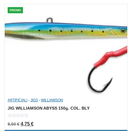
PROMO
ARTIFICIALI
-
JIGS
-
WILLIAMSON
JIG WILLIAMSON ABYSS 150g. COL. BLY
0
Il prezzo originale era: 9,50 €.
Il prezzo attuale è: 4,75 €.
4,75
€
9,50
€
out
of