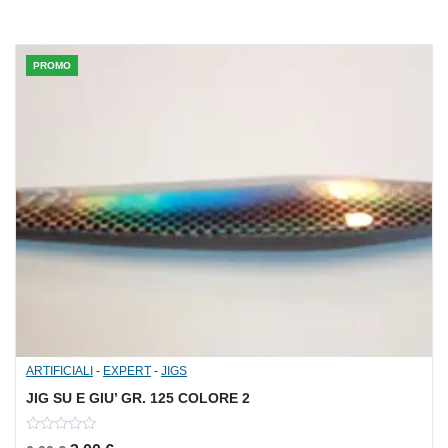
5
PROMO
ARTIFICIALI
-
EXPERT
-
JIGS
JIG SU E GIU’ GR. 125 COLORE 2
0