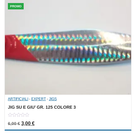
PROMO
ARTIFICIALI
-
EXPERT
-
JIGS
JIG SU E GIU’ GR. 125 COLORE 3
0
Il prezzo originale era: 6,00 €.
Il prezzo attuale è: 3,00 €.
3,00
€
6,00
€
out
of
5