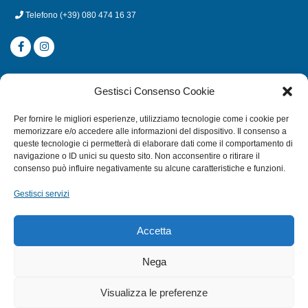
Telefono
(+39) 080 474 16 37
CATEGORIE
Gestisci Consenso Cookie
SUBACQUEA
Per fornire le migliori esperienze, utilizziamo tecnologie come i cookie per
MULINELLI
memorizzare e/o accedere alle informazioni del dispositivo. Il consenso a
queste tecnologie ci permetterà di elaborare dati come il comportamento di
CANNE
navigazione o ID unici su questo sito. Non acconsentire o ritirare il
ACCESSORI NAUTICI
consenso può influire negativamente su alcune caratteristiche e funzioni.
ACCESSORI PESCA
Gestisci servizi
EXTRA
Accetta
HOME
Nega
SHOP
Visualizza le preferenze
TERMINI E CONDIZIONI