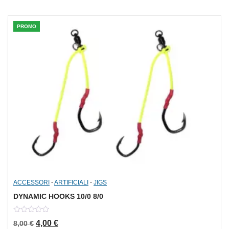
PROMO
ACCESSORI
-
ARTIFICIALI
-
JIGS
DYNAMIC HOOKS 10/0 8/0
0
Il prezzo originale era: 8,00 €.
Il prezzo attuale è: 4,00 €.
4,00
€
8,00
€
out