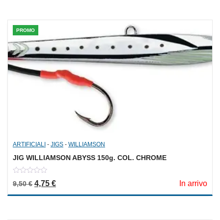
PROMO
ARTIFICIALI
-
JIGS
-
WILLIAMSON
JIG WILLIAMSON ABYSS 150g. COL. CHROME
0
Il prezzo originale era: 9,50 €.
Il prezzo attuale è: 4,75 €.
4,75
€
In arrivo
9,50
€
out
of
5