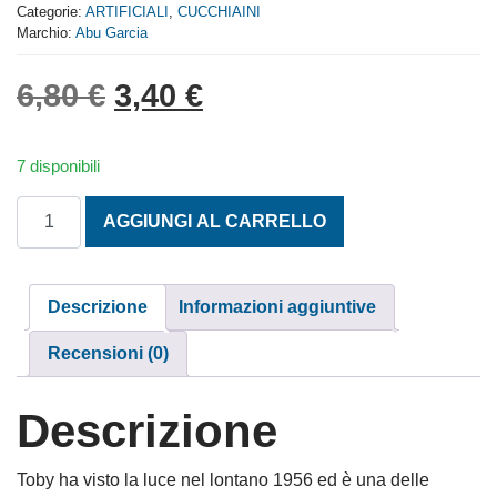
of
Categorie:
ARTIFICIALI
,
CUCCHIAINI
5
Marchio:
Abu Garcia
Il prezzo originale era: 6,
Il prezzo attuale è: 
6,80
€
3,40
€
7 disponibili
ONDULANTI TOBY 28 GR. COL. AYU quantità
AGGIUNGI AL CARRELLO
Descrizione
Informazioni aggiuntive
Recensioni (0)
Descrizione
Toby ha visto la luce nel lontano 1956 ed è una delle