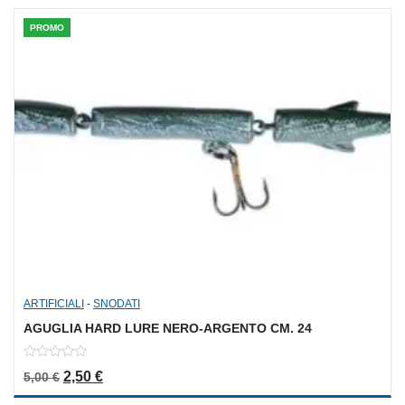
PROMO
ARTIFICIALI
-
SNODATI
AGUGLIA HARD LURE NERO-ARGENTO CM. 24
0
Il prezzo originale era: 5,00 €.
Il prezzo attuale è: 2,50 €.
2,50
€
5,00
€
out
of
5