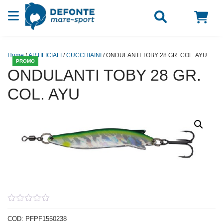
Vai al contenuto
Home
/
ARTIFICIALI
/
CUCCHIAINI
/ ONDULANTI TOBY 28 GR. COL. AYU
PROMO
ONDULANTI TOBY 28 GR.
COL. AYU
0
out
COD:
PFPF1550238