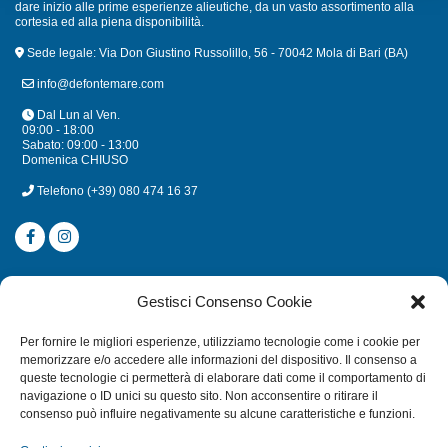
dare inizio alle prime esperienze alieutiche, da un vasto assortimento alla
cortesia ed alla piena disponibilità.
Sede legale: Via Don Giustino Russolillo, 56 - 70042 Mola di Bari (BA)
info@defontemare.com
Dal Lun al Ven.
09:00 - 18:00
Sabato: 09:00 - 13:00
Domenica CHIUSO
Telefono
(+39) 080 474 16 37
CATEGORIE
Gestisci Consenso Cookie
SUBACQUEA
Per fornire le migliori esperienze, utilizziamo tecnologie come i cookie per
MULINELLI
memorizzare e/o accedere alle informazioni del dispositivo. Il consenso a
queste tecnologie ci permetterà di elaborare dati come il comportamento di
CANNE
navigazione o ID unici su questo sito. Non acconsentire o ritirare il
ACCESSORI NAUTICI
consenso può influire negativamente su alcune caratteristiche e funzioni.
ACCESSORI PESCA