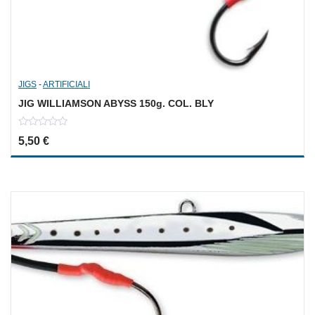
JIGS
-
ARTIFICIALI
JIG WILLIAMSON ABYSS 150g. COL. BLY
0
5,50
€
out
of
5