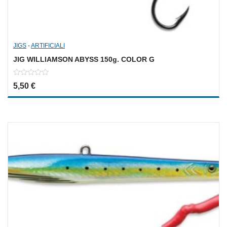
JIGS
-
ARTIFICIALI
JIG WILLIAMSON ABYSS 150g. COLOR G
0
5,50
€
out
of
5