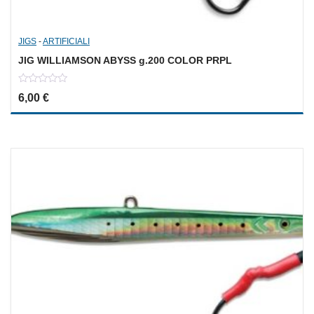
JIGS
-
ARTIFICIALI
JIG WILLIAMSON ABYSS g.200 COLOR PRPL
0
6,00
€
out
of
5