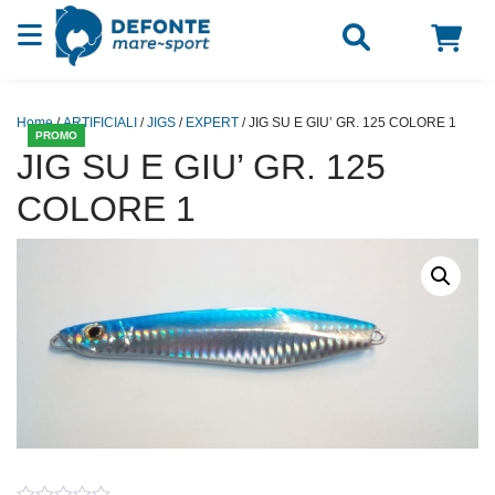
Vai al contenuto
Home
/
ARTIFICIALI
/
JIGS
/
EXPERT
/ JIG SU E GIU’ GR. 125 COLORE 1
PROMO
JIG SU E GIU’ GR. 125
COLORE 1