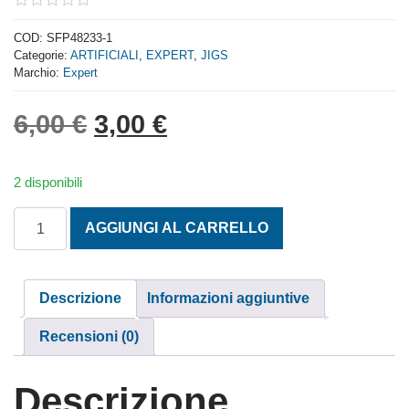
0
out
COD:
SFP48233-1
of
Categorie:
ARTIFICIALI
,
EXPERT
,
JIGS
5
Marchio:
Expert
Il prezzo originale era: 6,
Il prezzo attuale è: 
6,00
€
3,00
€
2 disponibili
JIG SU E GIU' GR. 125 COLORE 1 quantità
AGGIUNGI AL CARRELLO
Descrizione
Informazioni aggiuntive
Recensioni (0)
Descrizione