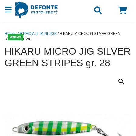
Vai al contenuto
Home
/
ARTIFICIALI
/
MINI JIGS
/ HIKARU MICRO JIG SILVER GREEN
PROMO
STRIPES gr. 28
HIKARU MICRO JIG SILVER
GREEN STRIPES gr. 28