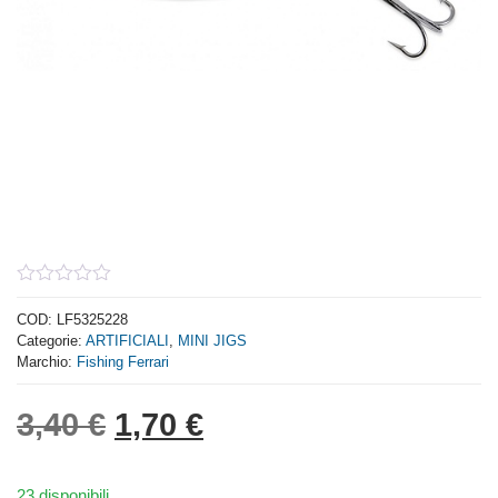
0
out
COD:
LF5325228
of
Categorie:
ARTIFICIALI
,
MINI JIGS
5
Marchio:
Fishing Ferrari
Il prezzo originale era: 3,
Il prezzo attuale è: 
3,40
€
1,70
€
23 disponibili