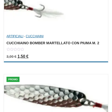
ARTIFICIALI
-
CUCCHIAINI
CUCCHIAINO BOMBER MARTELLATO CON PIUMA M. 2
0
Il prezzo originale era: 3,00 €.
Il prezzo attuale è: 1,50 €.
1,50
€
3,00
€
out
of
5
PROMO