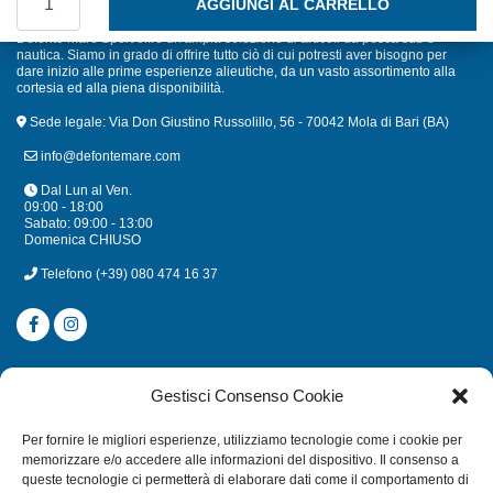
AGGIUNGI AL CARRELLO
Defonte Mare Sport offre un'ampia selezione di articoli da pesca sub e
nautica. Siamo in grado di offrire tutto ciò di cui potresti aver bisogno per
dare inizio alle prime esperienze alieutiche, da un vasto assortimento alla
cortesia ed alla piena disponibilità.
Sede legale: Via Don Giustino Russolillo, 56 - 70042 Mola di Bari (BA)
info@defontemare.com
Dal Lun al Ven.
09:00 - 18:00
Sabato: 09:00 - 13:00
Domenica CHIUSO
Telefono
(+39) 080 474 16 37
CATEGORIE
Gestisci Consenso Cookie
SUBACQUEA
Per fornire le migliori esperienze, utilizziamo tecnologie come i cookie per
MULINELLI
memorizzare e/o accedere alle informazioni del dispositivo. Il consenso a
queste tecnologie ci permetterà di elaborare dati come il comportamento di
CANNE