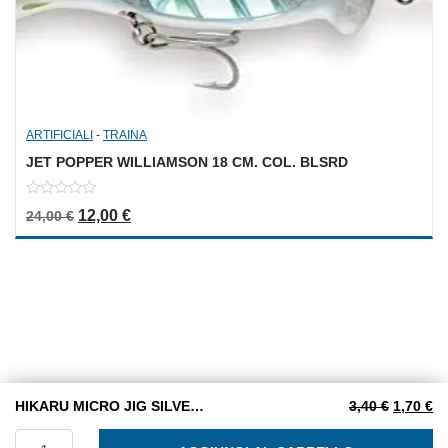
ARTIFICIALI
-
TRAINA
JET POPPER WILLIAMSON 18 CM. COL. BLSRD
0
Il prezzo originale era: 24,00 €.
Il prezzo attuale è: 12,00 €.
12,00
€
24,00
€
out
of
5
Il prezzo
Il
HIKARU MICRO JIG SILVER GREEN STRIPES gr. 28
3,40
€
1,70
€
HIKARU MICRO JIG SILVER GREEN STRIPES gr. 28 quanti