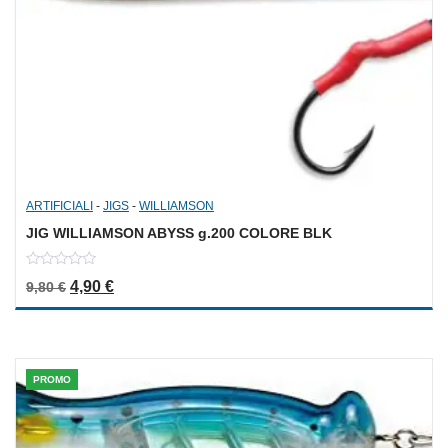
ARTIFICIALI
-
JIGS
-
WILLIAMSON
JIG WILLIAMSON ABYSS g.200 COLORE BLK
0
Il prezzo originale era: 9,80 €.
Il prezzo attuale è: 4,90 €.
4,90
€
9,80
€
out
of
5
PROMO