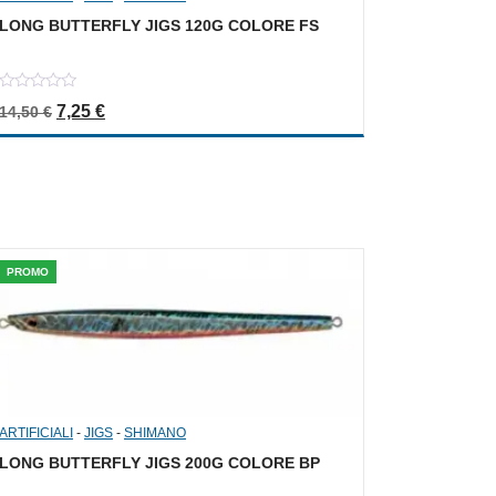
LONG BUTTERFLY JIGS 120G COLORE FS
0
Il prezzo originale era: 14,50 €.
Il prezzo attuale è: 7,25 €.
7,25
€
14,50
€
out
of
5
PROMO
ARTIFICIALI
-
JIGS
-
SHIMANO
LONG BUTTERFLY JIGS 200G COLORE BP