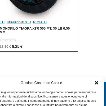
FILI
-
IMBOBINAMENTO
-
MONOFILI
MONOFILO TIAGRA XTR 500 MT. 30 LB 0,50
MM.
0
Il prezzo originale era: 16,50 €.
Il prezzo attuale è: 8,25 €.
8,25
€
16,50
€
out
of
5
Gestisci Consenso Cookie
EXTRA
le migliori esperienze, utilizziamo tecnologie come i cookie per memorizzare
 alle informazioni del dispositivo. Il consenso a queste tecnologie ci
HOME
i elaborare dati come il comportamento di navigazione o ID unici su questo
SHOP
consentire o ritirare il consenso può influire negativamente su alcune