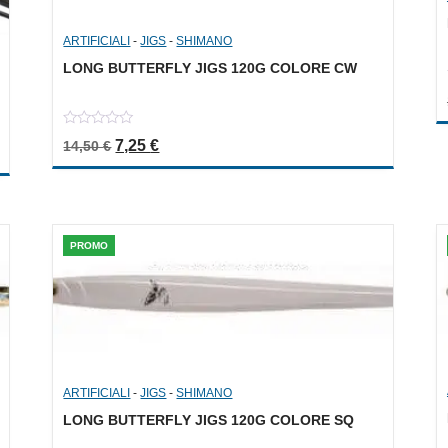
ARTIFICIALI
-
JIGS
-
SHIMANO
LONG BUTTERFLY JIGS 120G COLORE CW
0
Il prezzo originale era: 14,50 €.
Il prezzo attuale è: 7,25 €.
7,25
€
14,50
€
out
of
5
PROMO
ARTIFICIALI
-
JIGS
-
SHIMANO
LONG BUTTERFLY JIGS 120G COLORE SQ