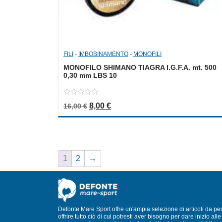
FILI
-
IMBOBINAMENTO
-
MONOFILI
MONOFILO SHIMANO TIAGRA I.G.F.A. mt. 500
0,30 mm LBS 10
0
Il prezzo originale era: 16,00 €.
Il prezzo attuale è: 8,00 €.
8,00
€
16,00
€
out
of
5
1
2
→
Defonte Mare Sport offre un'ampia selezione di articoli da pe
offrire tutto ciò di cui potresti aver bisogno per dare inizio a