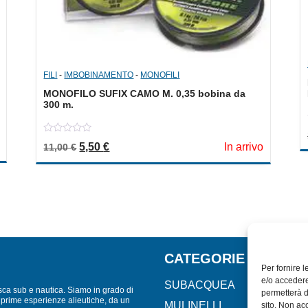
FILI
-
IMBOBINAMENTO
-
MONOFILI
MONOFILO SUFIX CAMO M. 0,35 bobina da
300 m.
0
Il prezzo originale era: 11,00 €.
Il prezzo attuale è: 5,50 €.
5,50
€
In arrivo
11,00
€
out
of
5
CATEGORIE
Per fornire 
e/o accedere
SUBACQUEA
sca sub e nautica. Siamo in grado di
permetterà d
lle prime esperienze alieutiche, da un
MULINELLI
sito. Non ac