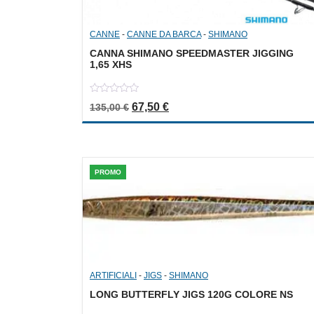
CANNE
-
CANNE DA BARCA
-
SHIMANO
CANNA SHIMANO SPEEDMASTER JIGGING
1,65 XHS
0
Il prezzo originale era: 135,00 €.
Il prezzo attuale è: 67,50 €.
67,50
€
135,00
€
out
of
5
PROMO
ARTIFICIALI
-
JIGS
-
SHIMANO
LONG BUTTERFLY JIGS 120G COLORE NS