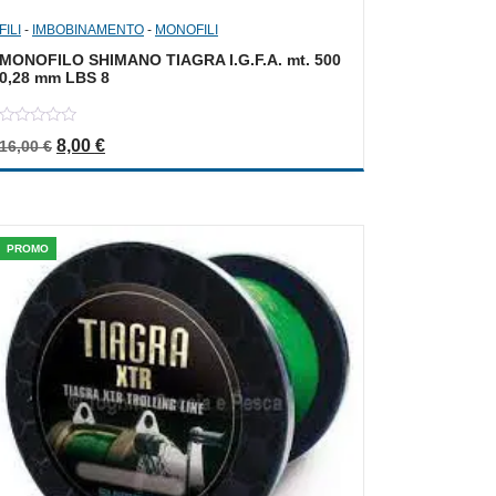
FILI
-
IMBOBINAMENTO
-
MONOFILI
MONOFILO SHIMANO TIAGRA I.G.F.A. mt. 500
0,28 mm LBS 8
0
Il prezzo originale era: 16,00 €.
Il prezzo attuale è: 8,00 €.
8,00
€
16,00
€
out
of
5
PROMO