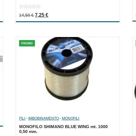
0
Il prezzo originale era: 14,50 €.
Il prezzo attuale è: 7,25 €.
7,25
€
14,50
€
out
of
5
PROMO
FILI
-
IMBOBINAMENTO
-
MONOFILI
MONOFILO SHIMANO BLUE WING mt. 1000
0,50 mm.