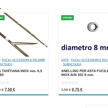
.
MO
PROMO
-
FUCILI, ACCESSORI E RICAMBI
ASTE
-
FUCILI, ACCESSORI E RIC
ACQUEA
-
SUBACQUEA
 TAHITIANA INOX mm. 6,5
ANELLINO PER ASTA FUCIL
 60
INOX AISI 302 8 mm.
0
Il prezzo originale era: 15,00 €.
Il prezzo attuale è: 7,50 €.
Il prezzo originale er
Il prezzo attua
7,50
€
0,75
€
0
€
1,50
€
out
of
5