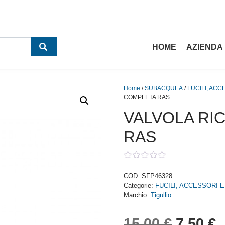
HOME
AZIENDA
Home
/
SUBACQUEA
/
FUCILI, ACC
COMPLETA RAS
VALVOLA RI
RAS
0
out
COD:
SFP46328
of
Categorie:
FUCILI, ACCESSORI E
5
Marchio:
Tigullio
Il prez
I
15,00
€
7,50
€