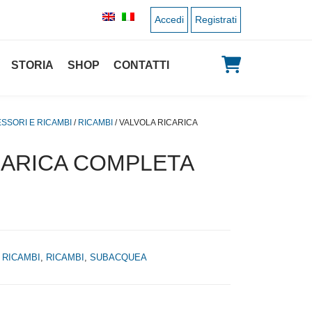
Accedi
Registrati
STORIA
SHOP
CONTATTI
ESSORI E RICAMBI
/
RICAMBI
/ VALVOLA RICARICA
CARICA COMPLETA
 RICAMBI
,
RICAMBI
,
SUBACQUEA
zo originale era: 15,00 €.
l prezzo attuale è: 7,50 €.