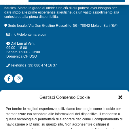
Defonte Mare Sport offre un'ampia selezione di articoli da pesca sub e
nautica. Siamo in grado di offrire tutto ciò di cui potresti aver bisogno per
dare inizio alle prime esperienze alieutiche, da un vasto assortimento alla
cortesia ed alla piena disponibilità.
Sede legale: Via Don Giustino Russolillo, 56 - 70042 Mola di Bari (BA)
info@defontemare.com
Dal Lun al Ven.
09:00 - 18:00
Sabato: 09:00 - 13:00
Domenica CHIUSO
Telefono
(+39) 080 474 16 37
CATEGORIE
Gestisci Consenso Cookie
SUBACQUEA
Per fornire le migliori esperienze, utilizziamo tecnologie come i cookie per
MULINELLI
memorizzare e/o accedere alle informazioni del dispositivo. Il consenso a
queste tecnologie ci permetterà di elaborare dati come il comportamento di
CANNE
navigazione o ID unici su questo sito. Non acconsentire o ritirare il
ACCESSORI NAUTICI