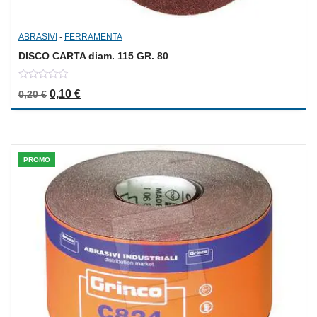
ABRASIVI
-
FERRAMENTA
DISCO CARTA diam. 115 GR. 80
0
Il prezzo originale era: 0,20 €.
Il prezzo attuale è: 0,10 €.
0,10
€
0,20
€
out
of
5
PROMO