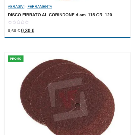
ABRASIVI
-
FERRAMENTA
DISCO FIBRATO AL CORINDONE diam. 115 GR. 120
0
Il prezzo originale era: 0,60 €.
Il prezzo attuale è: 0,30 €.
0,30
€
0,60
€
out
of
5
PROMO