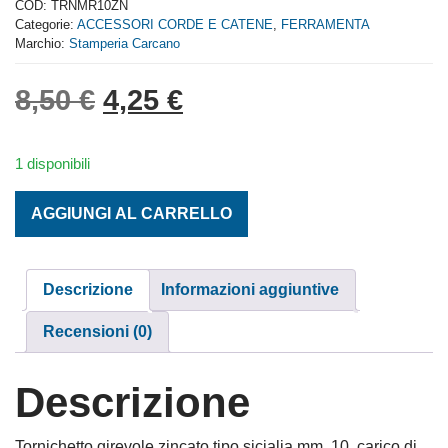
out
COD:
TRNMR10ZN
of
Categorie:
ACCESSORI CORDE E CATENE
,
FERRAMENTA
5
Marchio:
Stamperia Carcano
Il prezzo originale era: 8,
Il prezzo attuale è: 
8,50
€
4,25
€
1 disponibili
TORNICHETTO GIREVOLE TIPO SICILIA M. 10 ZINCATO qu
AGGIUNGI AL CARRELLO
Descrizione
Informazioni aggiuntive
Recensioni (0)
Descrizione
Tornichetto girevole zincato tipo sicialia mm. 10, carico di