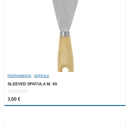
FERRAMENTA
-
SPATOLE
SLEEVED SPATULA M. 60
0
3,00
€
out
of
5