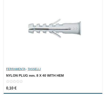
FERRAMENTA
-
TASSELLI
NYLON PLUG mm. 8 X 40 WITH HEM
0
0,10
€
out
of
5