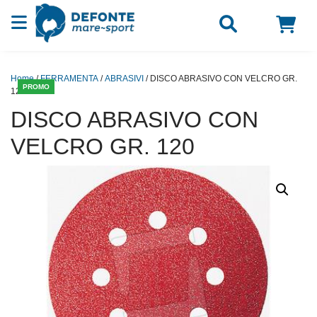
Vai al contenuto
Home
/
FERRAMENTA
/
ABRASIVI
/ DISCO ABRASIVO CON VELCRO GR.
PROMO
120
DISCO ABRASIVO CON
VELCRO GR. 120