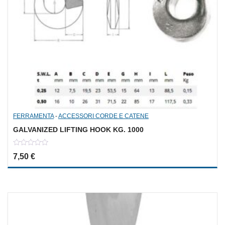
FERRAMENTA
-
ACCESSORI CORDE E CATENE
GALVANIZED LIFTING HOOK KG. 1000
0
7,50
€
out
of
5