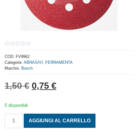
0
out
COD:
FV9962
of
Categorie:
ABRASIVI
,
FERRAMENTA
5
Marchio:
Bosch
Il prezzo originale era: 1,
Il prezzo attuale è: 
1,50
€
0,75
€
5 disponibili
DISCO ABRASIVO CON VELCRO GR. 120 quantità
AGGIUNGI AL CARRELLO