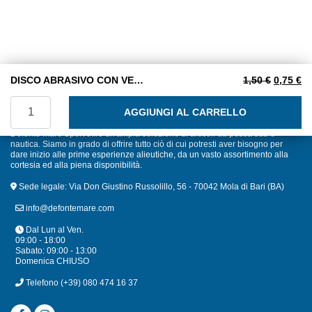
Il prezzo
Il
DISCO ABRASIVO CON VELCRO GR. 120
1,50
€
0,75
€
DISCO ABRASIVO CON VELCRO GR. 120 quantità
AGGIUNGI AL CARRELLO
Defonte Mare Sport offre un'ampia selezione di articoli da pesca sub e
nautica. Siamo in grado di offrire tutto ciò di cui potresti aver bisogno per
dare inizio alle prime esperienze alieutiche, da un vasto assortimento alla
cortesia ed alla piena disponibilità.
Sede legale: Via Don Giustino Russolillo, 56 - 70042 Mola di Bari (BA)
info@defontemare.com
Dal Lun al Ven.
09:00 - 18:00
Sabato: 09:00 - 13:00
Domenica CHIUSO
Telefono
(+39) 080 474 16 37