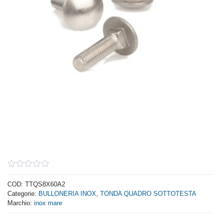
0
out
COD:
TTQS8X60A2
of
Categorie:
BULLONERIA INOX
,
TONDA QUADRO SOTTOTESTA
5
Marchio:
inox mare