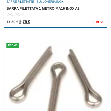
BARRE FILETTATTE
-
BULLONERIA INOX
BARRA FILETTATA 1 METRO MA16 INOX A2
0
Il prezzo originale era: 11,50 €.
Il prezzo attuale è: 5,75 €.
5,75
€
In arrivo
11,50
€
out
of
5
PROMO