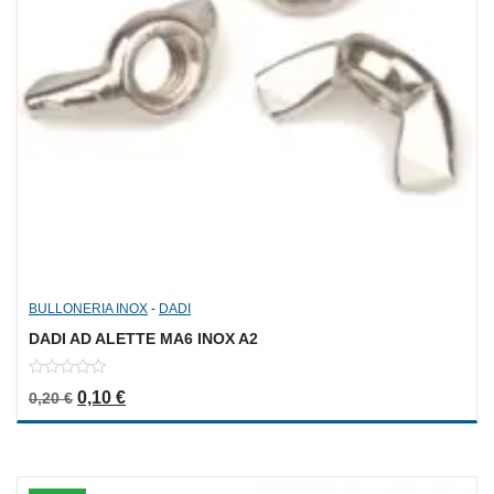
BULLONERIA INOX
-
DADI
DADI AD ALETTE MA6 INOX A2
0
Il prezzo originale era: 0,20 €.
Il prezzo attuale è: 0,10 €.
0,10
€
0,20
€
out
of
5