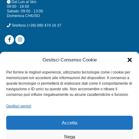
Dal Lun al Ven.
09:00 - 18:00
Sabato: 09:00 - 13:00
Domenica CHIUSO
Telefono
(+39) 080 474 16 37
CATEGORIE
Gestisci Consenso Cookie
SUBACQUEA
Per fornire le migliori esperienze, utilizziamo tecnologie come i cookie per
MULINELLI
memorizzare e/o accedere alle informazioni del dispositivo. Il consenso a
queste tecnologie ci permetterà di elaborare dati come il comportamento di
CANNE
navigazione o ID unici su questo sito. Non acconsentire o ritirare il
ACCESSORI NAUTICI
consenso può influire negativamente su alcune caratteristiche e funzioni.
ACCESSORI PESCA
Gestisci servizi
EXTRA
Accetta
HOME
Nega