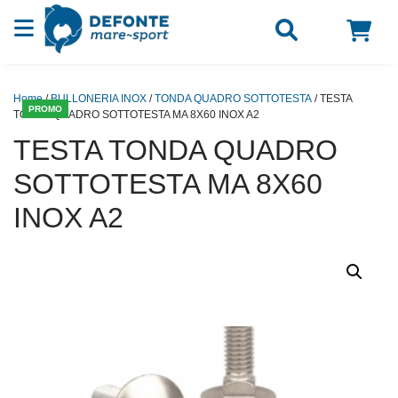
Vai al contenuto
Home
/
BULLONERIA INOX
/
TONDA QUADRO SOTTOTESTA
/ TESTA
PROMO
TONDA QUADRO SOTTOTESTA MA 8X60 INOX A2
TESTA TONDA QUADRO
SOTTOTESTA MA 8X60
INOX A2