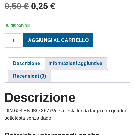
Il prezzo originale era: 0,
Il prezzo attuale è: 
0,50
€
0,25
€
90 disponibili
TESTA TONDA QUADRO SOTTOTESTA MA 8X60 INOX A2 q
AGGIUNGI AL CARRELLO
Descrizione
Informazioni aggiuntive
Recensioni (0)
Descrizione
DIN 603 EN ISO 8677Vite a testa tonda larga con quadro
sottotesta senza dado.