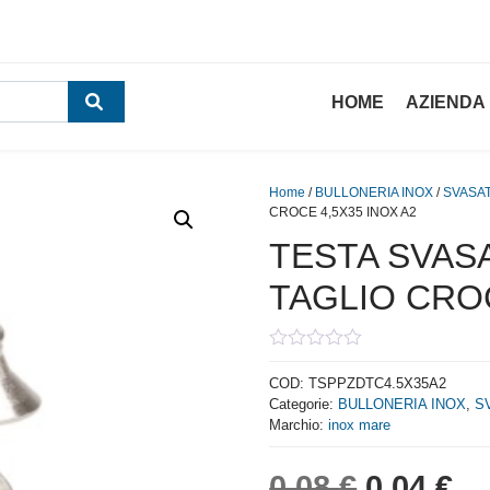
HOME
AZIENDA
Home
/
BULLONERIA INOX
/
SVASAT
CROCE 4,5X35 INOX A2
TESTA SVASA
TAGLIO CROC
0
out
COD:
TSPPZDTC4.5X35A2
of
Categorie:
BULLONERIA INOX
,
S
5
Marchio:
inox mare
Il prezzo
Il
0,08
€
0,04
€