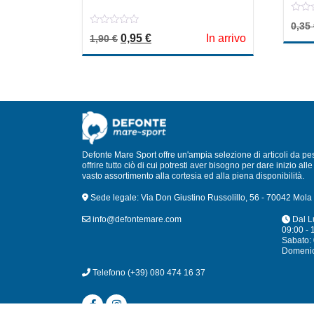
0
0,35
out
0
Il prezzo originale era: 1,90 €.
Il prezzo attuale è: 0,95 €.
0,95
€
In arrivo
of
1,90
€
out
5
of
5
Defonte Mare Sport offre un'ampia selezione di articoli da pe
offrire tutto ciò di cui potresti aver bisogno per dare inizio a
vasto assortimento alla cortesia ed alla piena disponibilità.
Sede legale: Via Don Giustino Russolillo, 56 - 70042 Mola 
info@defontemare.com
Dal L
09:00 - 
Sabato: 
Domeni
Telefono
(+39) 080 474 16 37