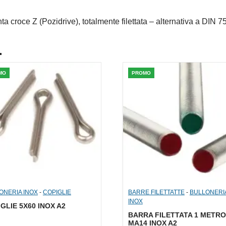
ta croce Z (Pozidrive), totalmente filettata – alternativa a DIN 
.
MO
PROMO
ONERIA INOX
-
COPIGLIE
BARRE FILETTATTE
-
BULLONERI
INOX
GLIE 5X60 INOX A2
BARRA FILETTATA 1 METRO
MA14 INOX A2