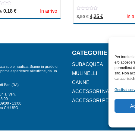
Il prezzo originale era: 0,35 €.
Il prezzo attuale è: 0,18 €.
0,18
€
In arrivo
€
0
Il prezzo originale er
Il prezzo attua
4,25
€
In a
8,50
€
out
of
5
CATEGORIE
Per fornire 
e/o accedere
SUBACQUEA
sca sub e nautica. Siamo in grado di
permetterà d
lle prime esperienze alieutiche, da un
MULINELLI
sito. Non ac
caratteristic
CANNE
di Bari (BA)
Gestisci serv
ACCESSORI NAUTICI
un al Ven.
18:00
ACCESSORI PESCA
09:00 - 13:00
Ac
ca CHIUSO