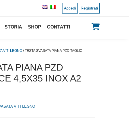
Accedi
Registrati
STORIA
SHOP
CONTATTI
A VITI LEGNO
/ TESTA SVASATA PIANA PZD TAGLIO
TA PIANA PZD
E 4,5X35 INOX A2
VASATA VITI LEGNO
 originale era: 0,08 €.
 prezzo attuale è: 0,04 €.