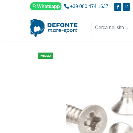
Vai al contenuto
Whatsapp
+39 080 474 1637
Cerca nel sito...
PROMO