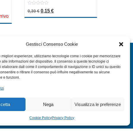
0
Il prezzo originale era: 0,30 €.
Il prezzo attuale è: 0,15 €.
0,15
€
0,30
€
out
a: 8,50 €.
le è: 4,25 €.
rrivo
of
5
Gestisci Consenso Cookie
EXTRA
le migliori esperienze, utilizziamo tecnologie come i cookie per memorizzare
 alle informazioni del dispositivo. Il consenso a queste tecnologie ci
HOME
i elaborare dati come il comportamento di navigazione o ID unici su questo
SHOP
consentire o ritirare il consenso può influire negativamente su alcune
he e funzioni.
TERMINI E CONDIZIONI
izi
PRIVACY POLICY
COOKIE POLICY (UE)
cetta
Nega
Visualizza le preferenze
MODULO RESO
Cookie Policy
Privacy Policy