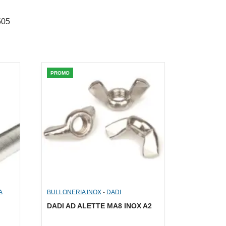
7505
PROMO
A
BULLONERIA INOX
-
DADI
DADI AD ALETTE MA8 INOX A2