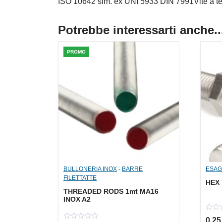
ISO 10642 sim. ex UNI 5933 DIN 7991Vite a t
Potrebbe interessarti anche..
PROMO
BULLONERIA INOX
-
BARRE
ESAG
FILETTATTE
HEX 
THREADED RODS 1mt MA16
INOX A2
0
0,2