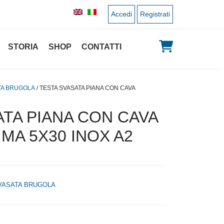
Accedi
Registrati
STORIA
SHOP
CONTATTI
TA BRUGOLA
/ TESTA SVASATA PIANA CON CAVA
ATA PIANA CON CAVA
MA 5X30 INOX A2
VASATA BRUGOLA
 originale era: 0,10 €.
 prezzo attuale è: 0,05 €.