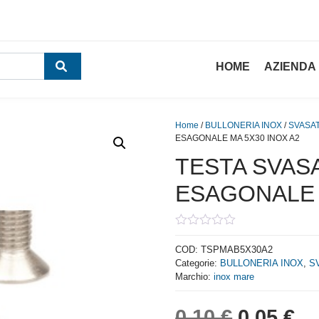
HOME
AZIENDA
Home
/
BULLONERIA INOX
/
SVASA
ESAGONALE MA 5X30 INOX A2
TESTA SVAS
ESAGONALE 
0
out
COD:
TSPMAB5X30A2
of
Categorie:
BULLONERIA INOX
,
S
5
Marchio:
inox mare
Il prezzo
Il
0,10
€
0,05
€