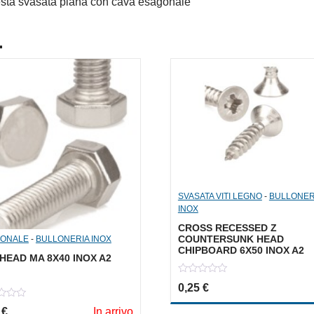
esta svasata piana con cava esagonale
.
SVASATA VITI LEGNO
-
BULLONER
INOX
CROSS RECESSED Z
COUNTERSUNK HEAD
ONALE
-
BULLONERIA INOX
CHIPBOARD 6X50 INOX A2
HEAD MA 8X40 INOX A2
0
0,25
€
out
of
5
5
€
In arrivo