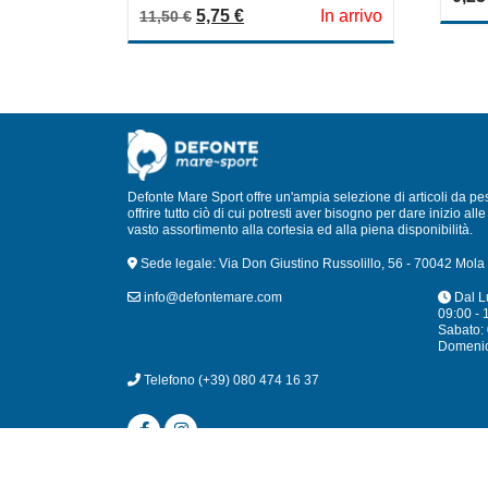
out
0
Il prezzo originale era: 11,50 €.
Il prezzo attuale è: 5,75 €.
5,75
€
In arrivo
of
11,50
€
out
5
of
5
Defonte Mare Sport offre un'ampia selezione di articoli da pe
offrire tutto ciò di cui potresti aver bisogno per dare inizio a
vasto assortimento alla cortesia ed alla piena disponibilità.
Sede legale: Via Don Giustino Russolillo, 56 - 70042 Mola 
info@defontemare.com
Dal L
09:00 - 
Sabato: 
Domeni
Telefono
(+39) 080 474 16 37