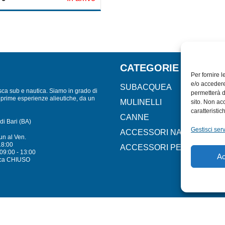
CATEGORIE
Per fornire 
e/o accedere
SUBACQUEA
sca sub e nautica. Siamo in grado di
permetterà d
lle prime esperienze alieutiche, da un
MULINELLI
sito. Non ac
caratteristic
CANNE
di Bari (BA)
Gestisci serv
ACCESSORI NAUTICI
un al Ven.
18:00
ACCESSORI PESCA
09:00 - 13:00
Ac
ca CHIUSO