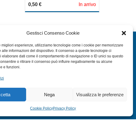
0
0,50
€
In arrivo
out
of
5
Gestisci Consenso Cookie
EXTRA
le migliori esperienze, utilizziamo tecnologie come i cookie per memorizzare
 alle informazioni del dispositivo. Il consenso a queste tecnologie ci
HOME
i elaborare dati come il comportamento di navigazione o ID unici su questo
SHOP
consentire o ritirare il consenso può influire negativamente su alcune
he e funzioni.
TERMINI E CONDIZIONI
izi
PRIVACY POLICY
COOKIE POLICY (UE)
cetta
Nega
Visualizza le preferenze
MODULO RESO
Cookie Policy
Privacy Policy