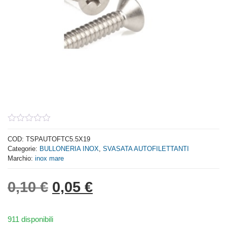
0
out
COD:
TSPAUTOFTC5.5X19
of
Categorie:
BULLONERIA INOX
,
SVASATA AUTOFILETTANTI
5
Marchio:
inox mare
Il prezzo originale era: 0,
Il prezzo attuale è: 
0,10
€
0,05
€
911 disponibili