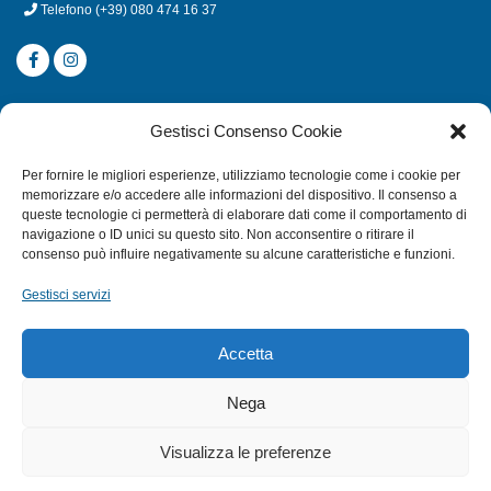
Telefono
(+39) 080 474 16 37
CATEGORIE
Gestisci Consenso Cookie
SUBACQUEA
Per fornire le migliori esperienze, utilizziamo tecnologie come i cookie per
MULINELLI
memorizzare e/o accedere alle informazioni del dispositivo. Il consenso a
queste tecnologie ci permetterà di elaborare dati come il comportamento di
CANNE
navigazione o ID unici su questo sito. Non acconsentire o ritirare il
ACCESSORI NAUTICI
consenso può influire negativamente su alcune caratteristiche e funzioni.
ACCESSORI PESCA
Gestisci servizi
EXTRA
Accetta
HOME
Nega
SHOP
Visualizza le preferenze
TERMINI E CONDIZIONI