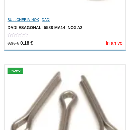
BULLONERIA INOX
-
DADI
DADI ESAGONALI 5588 MA14 INOX A2
0
Il prezzo originale era: 0,35 €.
Il prezzo attuale è: 0,18 €.
0,18
€
In arrivo
0,35
€
out
of
5
PROMO