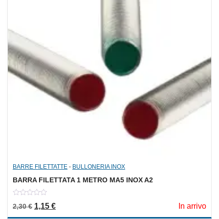
BARRE FILETTATTE
-
BULLONERIA INOX
BARRA FILETTATA 1 METRO MA5 INOX A2
0
Il prezzo originale era: 2,30 €.
Il prezzo attuale è: 1,15 €.
1,15
€
In arrivo
2,30
€
out
of