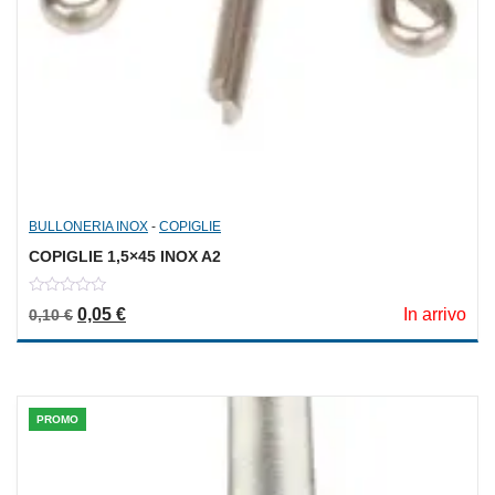
BULLONERIA INOX
-
COPIGLIE
COPIGLIE 1,5×45 INOX A2
0
Il prezzo originale era: 0,10 €.
Il prezzo attuale è: 0,05 €.
0,05
€
In arrivo
0,10
€
out
of
5
PROMO