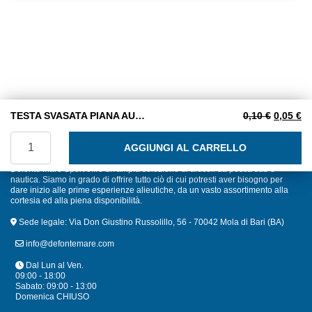
5
Il prezzo
Il
TESTA SVASATA PIANA AUTOFILETTANTI TAGLIO CROCE 5,5X19 INOX A2
0,10
€
0,05
€
TESTA SVASATA PIANA AUTOFILETTANTI TAGLIO CROCE 5
AGGIUNGI AL CARRELLO
Defonte Mare Sport offre un'ampia selezione di articoli da pesca sub e
nautica. Siamo in grado di offrire tutto ciò di cui potresti aver bisogno per
dare inizio alle prime esperienze alieutiche, da un vasto assortimento alla
cortesia ed alla piena disponibilità.
Sede legale: Via Don Giustino Russolillo, 56 - 70042 Mola di Bari (BA)
info@defontemare.com
Dal Lun al Ven.
09:00 - 18:00
Sabato: 09:00 - 13:00
Domenica CHIUSO