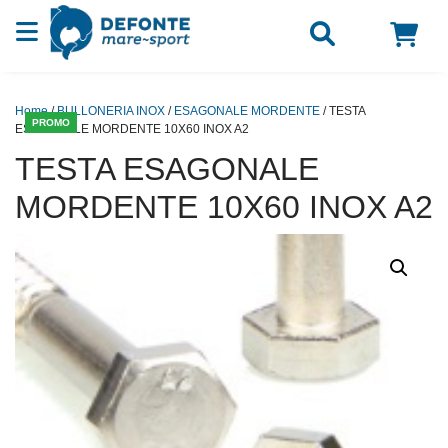
Vai al contenuto
Home
/
BULLONERIA INOX
/
ESAGONALE MORDENTE
/ TESTA
PROMO
ESAGONALE MORDENTE 10X60 INOX A2
TESTA ESAGONALE
MORDENTE 10X60 INOX A2