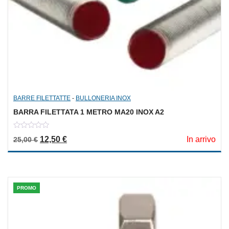
BARRE FILETTATTE
-
BULLONERIA INOX
BARRA FILETTATA 1 METRO MA20 INOX A2
0
Il prezzo originale era: 25,00 €.
Il prezzo attuale è: 12,50 €.
12,50
€
In arrivo
25,00
€
out
of
5
PROMO