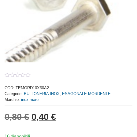
0
out
COD:
TEMORD10X60A2
of
Categorie:
BULLONERIA INOX
,
ESAGONALE MORDENTE
5
Marchio:
inox mare
Il prezzo originale era: 0,
Il prezzo attuale è: 
0,80
€
0,40
€
16 disponibili