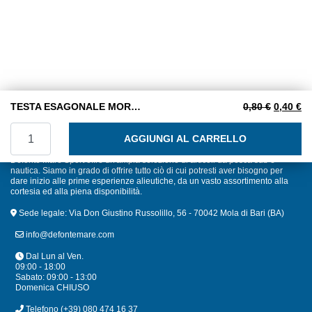
Il prezzo
Il
TESTA ESAGONALE MORDENTE 10X60 INOX A2
0,80
€
0,40
€
TESTA ESAGONALE MORDENTE 10X60 INOX A2 quantità
AGGIUNGI AL CARRELLO
Defonte Mare Sport offre un'ampia selezione di articoli da pesca sub e
nautica. Siamo in grado di offrire tutto ciò di cui potresti aver bisogno per
dare inizio alle prime esperienze alieutiche, da un vasto assortimento alla
cortesia ed alla piena disponibilità.
Sede legale: Via Don Giustino Russolillo, 56 - 70042 Mola di Bari (BA)
info@defontemare.com
Dal Lun al Ven.
09:00 - 18:00
Sabato: 09:00 - 13:00
Domenica CHIUSO
Telefono
(+39) 080 474 16 37