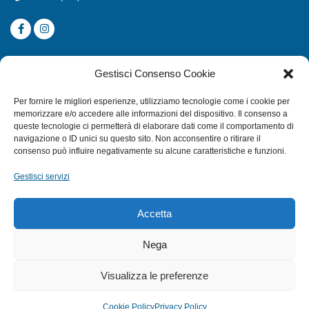
CATEGORIE
Gestisci Consenso Cookie
SUBACQUEA
Per fornire le migliori esperienze, utilizziamo tecnologie come i cookie per
MULINELLI
memorizzare e/o accedere alle informazioni del dispositivo. Il consenso a
queste tecnologie ci permetterà di elaborare dati come il comportamento di
CANNE
navigazione o ID unici su questo sito. Non acconsentire o ritirare il
ACCESSORI NAUTICI
consenso può influire negativamente su alcune caratteristiche e funzioni.
ACCESSORI PESCA
Gestisci servizi
EXTRA
Accetta
HOME
Nega
SHOP
Visualizza le preferenze
TERMINI E CONDIZIONI
PRIVACY POLICY
Cookie Policy
Privacy Policy