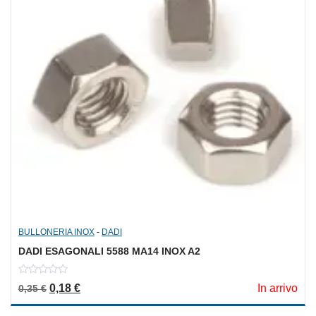
BULLONERIA INOX
-
DADI
DADI ESAGONALI 5588 MA14 INOX A2
0
Il prezzo originale era: 0,35 €.
Il prezzo attuale è: 0,18 €.
0,18
€
In arrivo
0,35
€
out
of
5