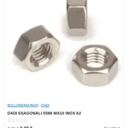
BULLONERIA INOX
-
DADI
DADI ESAGONALI 5588 MA10 INOX A2
0