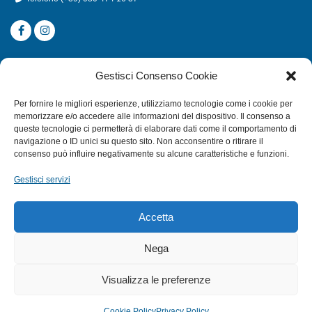
CATEGORIE
Gestisci Consenso Cookie
SUBACQUEA
Per fornire le migliori esperienze, utilizziamo tecnologie come i cookie per
MULINELLI
memorizzare e/o accedere alle informazioni del dispositivo. Il consenso a
queste tecnologie ci permetterà di elaborare dati come il comportamento di
CANNE
navigazione o ID unici su questo sito. Non acconsentire o ritirare il
ACCESSORI NAUTICI
consenso può influire negativamente su alcune caratteristiche e funzioni.
ACCESSORI PESCA
Gestisci servizi
EXTRA
Accetta
HOME
Nega
SHOP
Visualizza le preferenze
TERMINI E CONDIZIONI
PRIVACY POLICY
Cookie Policy
Privacy Policy