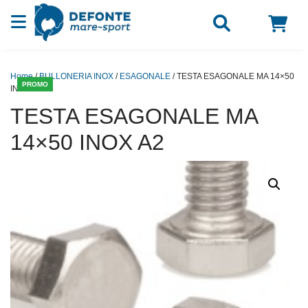
Vai al contenuto
Home
/
BULLONERIA INOX
/
ESAGONALE
/ TESTA ESAGONALE MA 14×50
PROMO
INOX A2
TESTA ESAGONALE MA
14×50 INOX A2