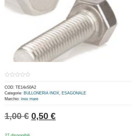
0
out
COD:
TE14x50A2
of
Categorie:
BULLONERIA INOX
,
ESAGONALE
5
Marchio:
inox mare
Il prezzo originale era: 1,
Il prezzo attuale è: 
1,00
€
0,50
€
27 disponibili