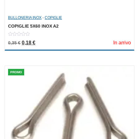
BULLONERIA INOX
-
COPIGLIE
COPIGLIE 5X60 INOX A2
0
Il prezzo originale era: 0,35 €.
Il prezzo attuale è: 0,18 €.
0,18
€
In arrivo
0,35
€
out
of
5
PROMO