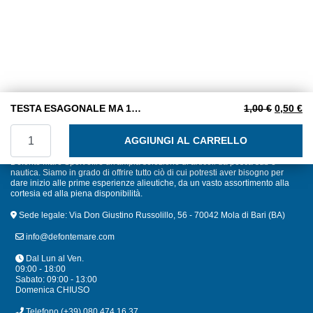
Il prezzo
Il
TESTA ESAGONALE MA 14×50 INOX A2
1,00
€
0,50
€
TESTA ESAGONALE MA 14x50 INOX A2 quantità
AGGIUNGI AL CARRELLO
Defonte Mare Sport offre un'ampia selezione di articoli da pesca sub e
nautica. Siamo in grado di offrire tutto ciò di cui potresti aver bisogno per
dare inizio alle prime esperienze alieutiche, da un vasto assortimento alla
cortesia ed alla piena disponibilità.
Sede legale: Via Don Giustino Russolillo, 56 - 70042 Mola di Bari (BA)
info@defontemare.com
Dal Lun al Ven.
09:00 - 18:00
Sabato: 09:00 - 13:00
Domenica CHIUSO
Telefono
(+39) 080 474 16 37