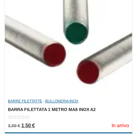
BARRE FILETTATTE
-
BULLONERIA INOX
BARRA FILETTATA 1 METRO MA8 INOX A2
0
Il prezzo originale era: 3,00 €.
Il prezzo attuale è: 1,50 €.
1,50
€
In arrivo
3,00
€
out
of
5