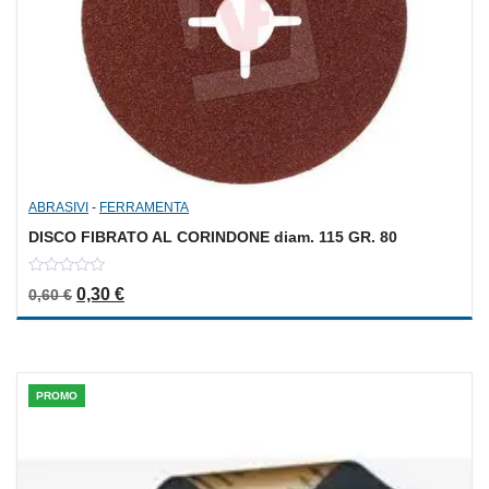
ABRASIVI
-
FERRAMENTA
DISCO FIBRATO AL CORINDONE diam. 115 GR. 80
0
Il prezzo originale era: 0,60 €.
Il prezzo attuale è: 0,30 €.
0,30
€
0,60
€
out
of
5
PROMO