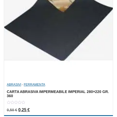
ABRASIVI
-
FERRAMENTA
CARTA ABRASIVA IMPERMEABILE IMPERIAL 280×220 GR.
360
0
Il prezzo originale era: 0,50 €.
Il prezzo attuale è: 0,25 €.
0,25
€
0,50
€
out
of