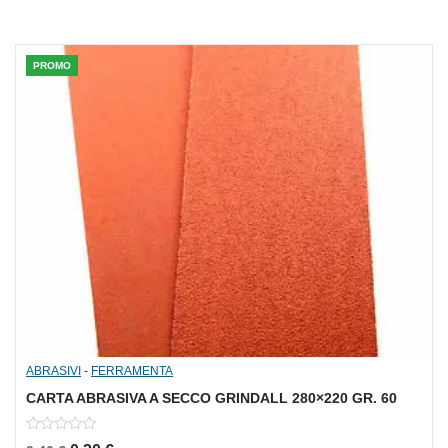
5
PROMO
ABRASIVI
-
FERRAMENTA
CARTA ABRASIVA A SECCO GRINDALL 280×220 GR. 60
0