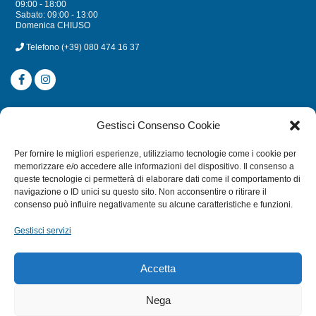
09:00 - 18:00
Sabato: 09:00 - 13:00
Domenica CHIUSO
Telefono
(+39) 080 474 16 37
CATEGORIE
Gestisci Consenso Cookie
SUBACQUEA
Per fornire le migliori esperienze, utilizziamo tecnologie come i cookie per
MULINELLI
memorizzare e/o accedere alle informazioni del dispositivo. Il consenso a
queste tecnologie ci permetterà di elaborare dati come il comportamento di
CANNE
navigazione o ID unici su questo sito. Non acconsentire o ritirare il
ACCESSORI NAUTICI
consenso può influire negativamente su alcune caratteristiche e funzioni.
ACCESSORI PESCA
Gestisci servizi
EXTRA
Accetta
HOME
Nega