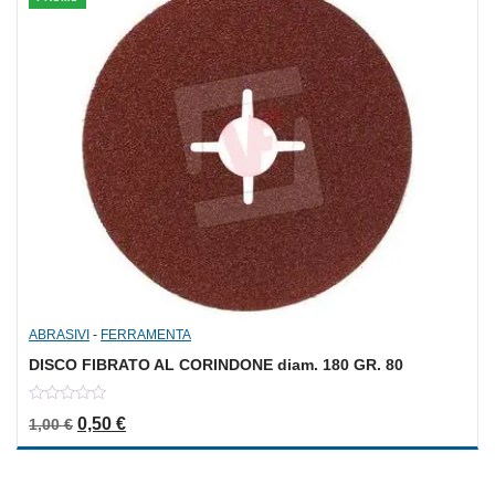
ABRASIVI
-
FERRAMENTA
DISCO FIBRATO AL CORINDONE diam. 180 GR. 80
0
Il prezzo originale era: 1,00 €.
Il prezzo attuale è: 0,50 €.
0,50
€
1,00
€
out
of
5