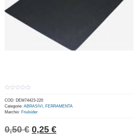
0
out
COD:
DEM74423-220
of
Categorie:
ABRASIVI
,
FERRAMENTA
5
Marchio:
Friulsider
Il prezzo originale era: 0,
Il prezzo attuale è: 
0,50
€
0,25
€