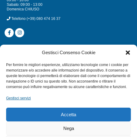
Sabato: 09:00 - 13:00
Domenica CHIUSO
Telefono
(+39) 080 474 16 37
CATEGORIE
Gestisci Consenso Cookie
SUBACQUEA
Per fornire le migliori esperienze, utilizziamo tecnologie come i cookie per
MULINELLI
memorizzare e/o accedere alle informazioni del dispositivo. Il consenso a
queste tecnologie ci permetterà di elaborare dati come il comportamento di
CANNE
navigazione o ID unici su questo sito. Non acconsentire o ritirare il
ACCESSORI NAUTICI
consenso può influire negativamente su alcune caratteristiche e funzioni.
ACCESSORI PESCA
Gestisci servizi
EXTRA
Accetta
HOME
Nega
SHOP