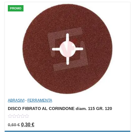
PROMO
ABRASIVI
-
FERRAMENTA
DISCO FIBRATO AL CORINDONE diam. 115 GR. 120
0
Il prezzo originale era: 0,60 €.
Il prezzo attuale è: 0,30 €.
0,30
€
0,60
€
out
of
5