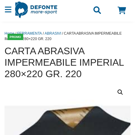
Vai al contenuto
Home
/
FERRAMENTA
/
ABRASIVI
/ CARTA ABRASIVA IMPERMEABILE
PROMO
IMPERIAL 280×220 GR. 220
CARTA ABRASIVA
IMPERMEABILE IMPERIAL
280×220 GR. 220