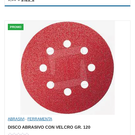
out
of
5
PROMO
ABRASIVI
-
FERRAMENTA
DISCO ABRASIVO CON VELCRO GR. 120