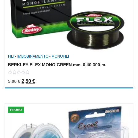
FILI
-
IMBOBINAMENTO
-
MONOFILI
BERKLEY FLEX MONO GREEN mm. 0,40 300 m.
0
Il prezzo originale era: 5,00 €.
Il prezzo attuale è: 2,50 €.
2,50
€
5,00
€
out
of
5
PROMO