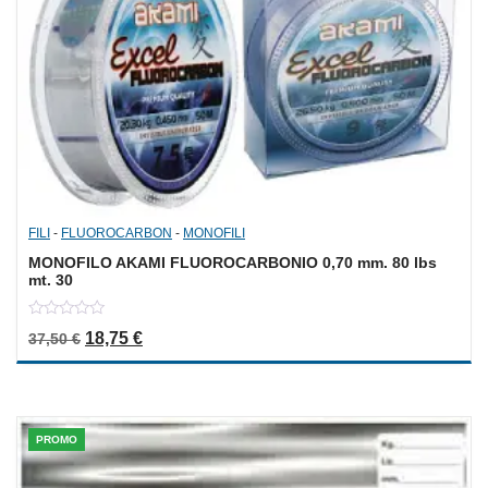
FILI
-
FLUOROCARBON
-
MONOFILI
MONOFILO AKAMI FLUOROCARBONIO 0,70 mm. 80 lbs
mt. 30
0
Il prezzo originale era: 37,50 €.
Il prezzo attuale è: 18,75 €.
18,75
€
37,50
€
out
of
5
PROMO