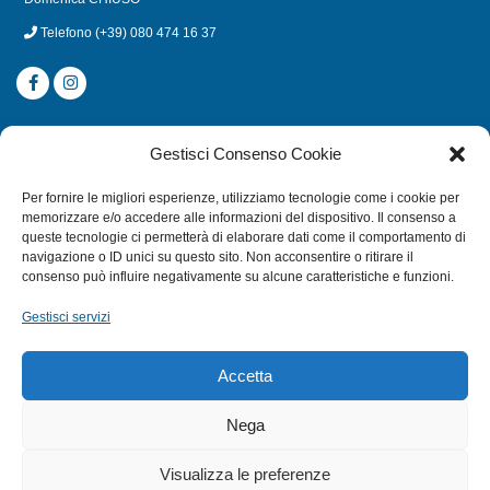
Telefono
(+39) 080 474 16 37
CATEGORIE
Gestisci Consenso Cookie
SUBACQUEA
Per fornire le migliori esperienze, utilizziamo tecnologie come i cookie per
MULINELLI
memorizzare e/o accedere alle informazioni del dispositivo. Il consenso a
queste tecnologie ci permetterà di elaborare dati come il comportamento di
CANNE
navigazione o ID unici su questo sito. Non acconsentire o ritirare il
ACCESSORI NAUTICI
consenso può influire negativamente su alcune caratteristiche e funzioni.
ACCESSORI PESCA
Gestisci servizi
EXTRA
Accetta
HOME
Nega
SHOP
Visualizza le preferenze
TERMINI E CONDIZIONI