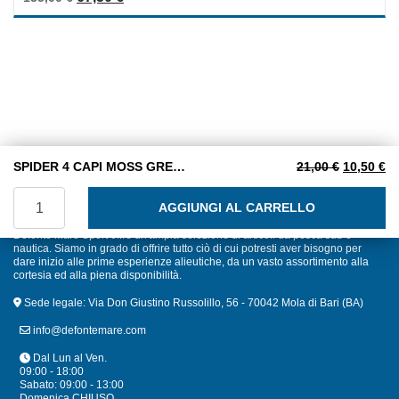
out
of
5
Il prezzo 
Il
SPIDER 4 CAPI MOSS GREEN M. 0,35 mm 300 m.
21,00
€
10,50
€
SPIDER 4 CAPI MOSS GREEN M. 0,35 mm 300 m. quantità
AGGIUNGI AL CARRELLO
Defonte Mare Sport offre un'ampia selezione di articoli da pesca sub e
nautica. Siamo in grado di offrire tutto ciò di cui potresti aver bisogno per
dare inizio alle prime esperienze alieutiche, da un vasto assortimento alla
cortesia ed alla piena disponibilità.
Sede legale: Via Don Giustino Russolillo, 56 - 70042 Mola di Bari (BA)
info@defontemare.com
Dal Lun al Ven.
09:00 - 18:00
Sabato: 09:00 - 13:00
Domenica CHIUSO