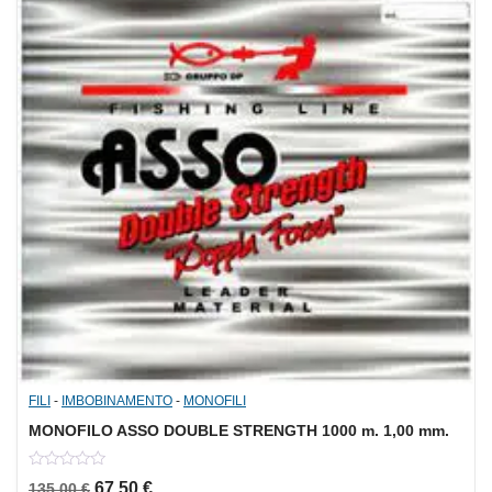
FILI
-
IMBOBINAMENTO
-
MONOFILI
MONOFILO ASSO DOUBLE STRENGTH 1000 m. 1,00 mm.
0
Il prezzo originale era: 135,00 €.
Il prezzo attuale è: 67,50 €.
67,50
€
135,00
€