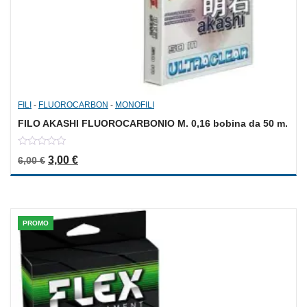
FILI
-
FLUOROCARBON
-
MONOFILI
FILO AKASHI FLUOROCARBONIO M. 0,16 bobina da 50 m.
0
Il prezzo originale era: 6,00 €.
Il prezzo attuale è: 3,00 €.
3,00
€
6,00
€
out
of
5
PROMO