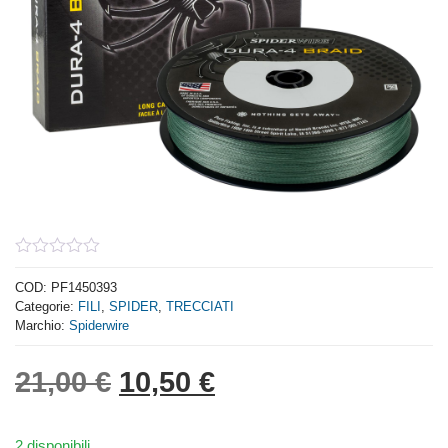
0
out
COD:
PF1450393
of
Categorie:
FILI
,
SPIDER
,
TRECCIATI
5
Marchio:
Spiderwire
Il prezzo originale era: 
Il prezzo attuale 
21,00
€
10,50
€
2 disponibili