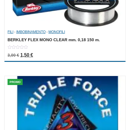
FILI
-
IMBOBINAMENTO
-
MONOFILI
BERKLEY FLEX MONO CLEAR mm. 0,18 150 m.
0
Il prezzo originale era: 3,00 €.
Il prezzo attuale è: 1,50 €.
1,50
€
3,00
€
out
of
5
PROMO