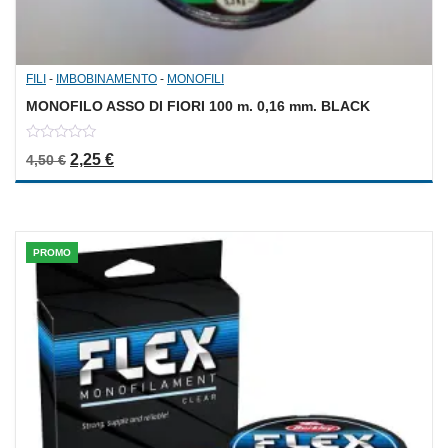
FILI
-
IMBOBINAMENTO
-
MONOFILI
MONOFILO ASSO DI FIORI 100 m. 0,16 mm. BLACK
0
Il prezzo originale era: 4,50 €.
Il prezzo attuale è: 2,25 €.
2,25
€
4,50
€
out
of
5
PROMO