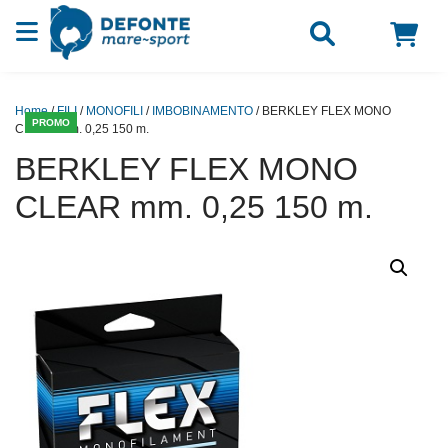
Vai al contenuto
Home
/
FILI
/
MONOFILI
/
IMBOBINAMENTO
/ BERKLEY FLEX MONO
PROMO
CLEAR mm. 0,25 150 m.
BERKLEY FLEX MONO
CLEAR mm. 0,25 150 m.