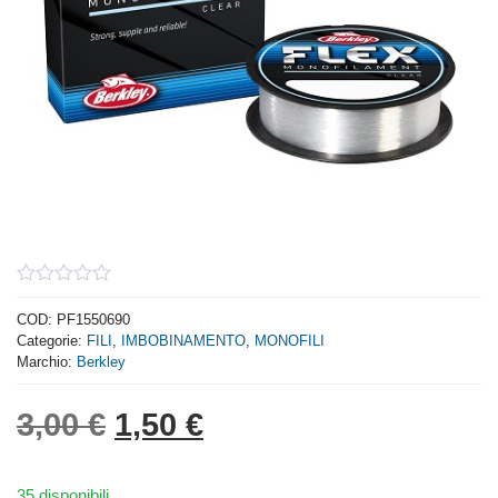
0
out
COD:
PF1550690
of
Categorie:
FILI
,
IMBOBINAMENTO
,
MONOFILI
5
Marchio:
Berkley
Il prezzo originale era: 3,
Il prezzo attuale è: 
3,00
€
1,50
€
35 disponibili