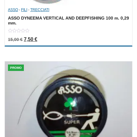
ASSO
-
FILI
-
TRECCIATI
ASSO DYNEEMA VERTICAL AND DEEPFISHING 100 m. 0,29
mm.
0
Il prezzo originale era: 15,00 €.
Il prezzo attuale è: 7,50 €.
7,50
€
15,00
€
out
of
5
PROMO