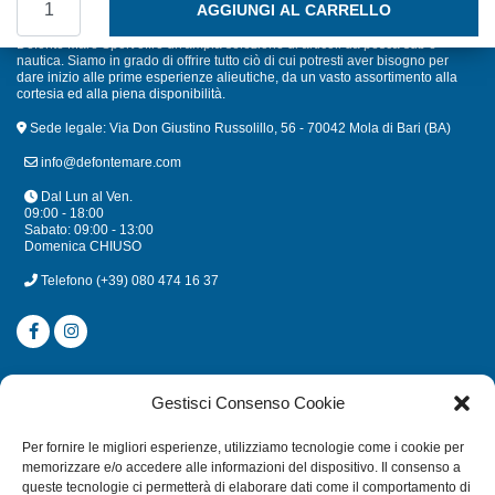
AGGIUNGI AL CARRELLO
Defonte Mare Sport offre un'ampia selezione di articoli da pesca sub e
nautica. Siamo in grado di offrire tutto ciò di cui potresti aver bisogno per
dare inizio alle prime esperienze alieutiche, da un vasto assortimento alla
cortesia ed alla piena disponibilità.
Sede legale: Via Don Giustino Russolillo, 56 - 70042 Mola di Bari (BA)
info@defontemare.com
Dal Lun al Ven.
09:00 - 18:00
Sabato: 09:00 - 13:00
Domenica CHIUSO
Telefono
(+39) 080 474 16 37
CATEGORIE
Gestisci Consenso Cookie
SUBACQUEA
Per fornire le migliori esperienze, utilizziamo tecnologie come i cookie per
MULINELLI
memorizzare e/o accedere alle informazioni del dispositivo. Il consenso a
queste tecnologie ci permetterà di elaborare dati come il comportamento di
CANNE