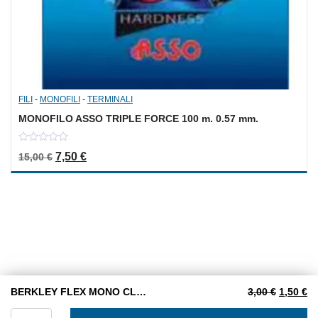
FILI
-
MONOFILI
-
TERMINALI
MONOFILO ASSO TRIPLE FORCE 100 m. 0.57 mm.
0
Il prezzo originale era: 15,00 €.
Il prezzo attuale è: 7,50 €.
7,50
€
15,00
€
out
of
5
Il prezzo
Il
BERKLEY FLEX MONO CLEAR mm. 0,25 150 m.
3,00
€
1,50
€
BERKLEY FLEX MONO CLEAR mm. 0,25 150 m. quantità