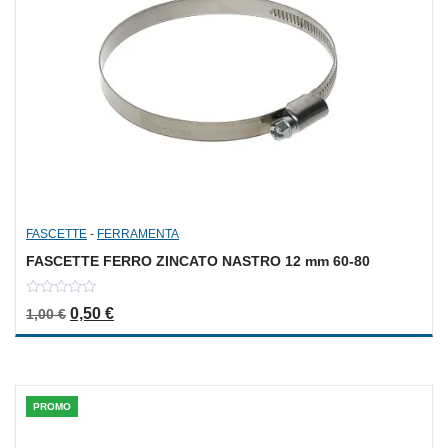
FASCETTE
-
FERRAMENTA
FASCETTE FERRO ZINCATO NASTRO 12 mm 60-80
0
Il prezzo originale era: 1,00 €.
Il prezzo attuale è: 0,50 €.
0,50
€
1,00
€
out
of
5
PROMO