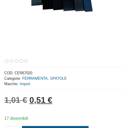
0
out
COD:
CER67020
of
Categorie:
FERRAMENTA
,
SPATOLE
5
Marchio:
Import
Il prezzo originale era: 1,
Il prezzo attuale è: 
1,01
€
0,51
€
17 disponibili