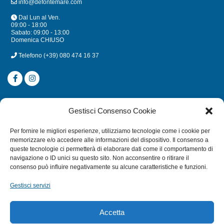
info@defontemare.com
Dal Lun al Ven.
09:00 - 18:00
Sabato: 09:00 - 13:00
Domenica CHIUSO
Telefono
(+39) 080 474 16 37
CATEGORIE
Gestisci Consenso Cookie
SUBACQUEA
Per fornire le migliori esperienze, utilizziamo tecnologie come i cookie per
MULINELLI
memorizzare e/o accedere alle informazioni del dispositivo. Il consenso a
queste tecnologie ci permetterà di elaborare dati come il comportamento di
CANNE
navigazione o ID unici su questo sito. Non acconsentire o ritirare il
ACCESSORI NAUTICI
consenso può influire negativamente su alcune caratteristiche e funzioni.
ACCESSORI PESCA
Gestisci servizi
EXTRA
Accetta