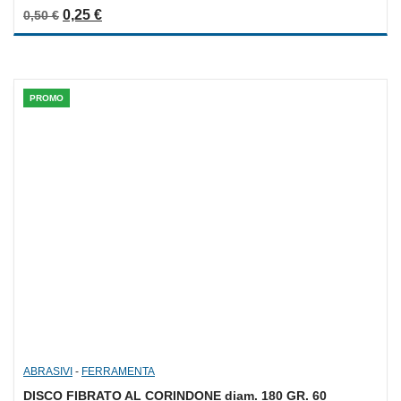
0
Il prezzo originale era: 0,50 €.
Il prezzo attuale è: 0,25 €.
0,25
€
0,50
€
out
of
5
PROMO
ABRASIVI
-
FERRAMENTA
DISCO FIBRATO AL CORINDONE diam. 180 GR. 60