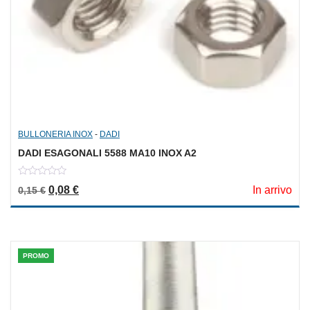
BULLONERIA INOX
-
DADI
DADI ESAGONALI 5588 MA10 INOX A2
0
Il prezzo originale era: 0,15 €.
Il prezzo attuale è: 0,08 €.
0,08
€
In arrivo
0,15
€
out
of
5
PROMO