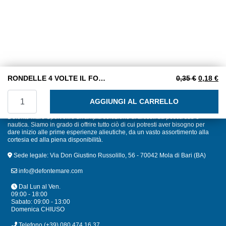
Il prezzo
Il
RONDELLE 4 VOLTE IL FORO M10X40 INOX A2
0,35
€
0,18
€
RONDELLE 4 VOLTE IL FORO M10X40 INOX A2 quantità
AGGIUNGI AL CARRELLO
Defonte Mare Sport offre un'ampia selezione di articoli da pesca sub e
nautica. Siamo in grado di offrire tutto ciò di cui potresti aver bisogno per
dare inizio alle prime esperienze alieutiche, da un vasto assortimento alla
cortesia ed alla piena disponibilità.
Sede legale: Via Don Giustino Russolillo, 56 - 70042 Mola di Bari (BA)
info@defontemare.com
Dal Lun al Ven.
09:00 - 18:00
Sabato: 09:00 - 13:00
Domenica CHIUSO
Telefono
(+39) 080 474 16 37