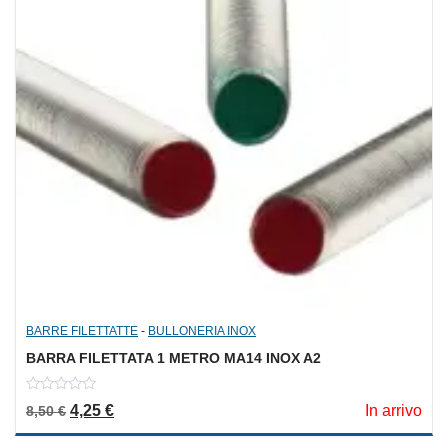
BARRE FILETTATTE
-
BULLONERIA INOX
BARRA FILETTATA 1 METRO MA14 INOX A2
0
Il prezzo originale era: 8,50 €.
Il prezzo attuale è: 4,25 €.
4,25
€
In arrivo
8,50
€
out
of
5