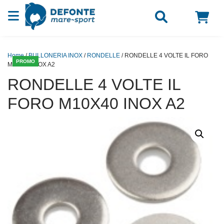
Vai al contenuto
Home
/
BULLONERIA INOX
/
RONDELLE
/ RONDELLE 4 VOLTE IL FORO
PROMO
M10X40 INOX A2
RONDELLE 4 VOLTE IL
FORO M10X40 INOX A2