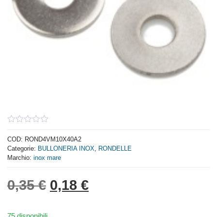
0
out
COD:
ROND4VM10X40A2
of
Categorie:
BULLONERIA INOX
,
RONDELLE
5
Marchio:
inox mare
Il prezzo originale era: 0,
Il prezzo attuale è: 
0,35
€
0,18
€
75 disponibili