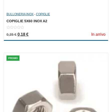
BULLONERIA INOX
-
COPIGLIE
COPIGLIE 5X60 INOX A2
0
Il prezzo originale era: 0,35 €.
Il prezzo attuale è: 0,18 €.
0,18
€
In arrivo
0,35
€
out
of
5
PROMO