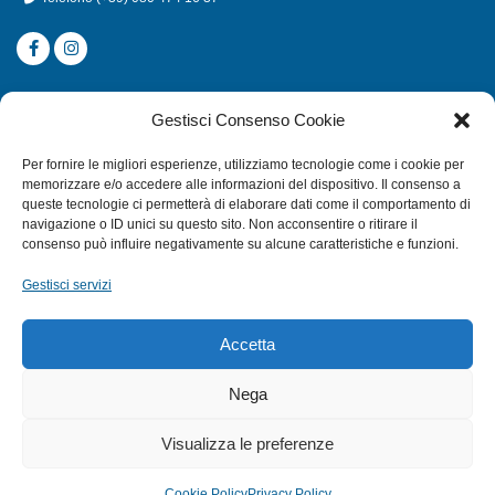
CATEGORIE
Gestisci Consenso Cookie
SUBACQUEA
Per fornire le migliori esperienze, utilizziamo tecnologie come i cookie per
MULINELLI
memorizzare e/o accedere alle informazioni del dispositivo. Il consenso a
queste tecnologie ci permetterà di elaborare dati come il comportamento di
CANNE
navigazione o ID unici su questo sito. Non acconsentire o ritirare il
ACCESSORI NAUTICI
consenso può influire negativamente su alcune caratteristiche e funzioni.
ACCESSORI PESCA
Gestisci servizi
EXTRA
Accetta
HOME
Nega
SHOP
Visualizza le preferenze
TERMINI E CONDIZIONI
PRIVACY POLICY
Cookie Policy
Privacy Policy