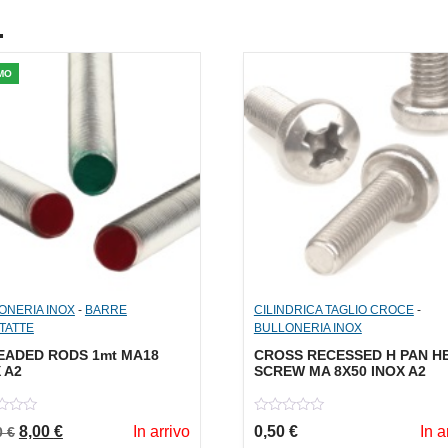
.
MO
ONERIA INOX
-
BARRE
CILINDRICA TAGLIO CROCE
-
TTATTE
BULLONERIA INOX
EADED RODS 1mt MA18
CROSS RECESSED H PAN H
 A2
SCREW MA 8X50 INOX A2
0
Il prezzo originale era: 16,00 €.
Il prezzo attuale è: 8,00 €.
8,00
€
In arrivo
0,50
€
In a
0
€
out