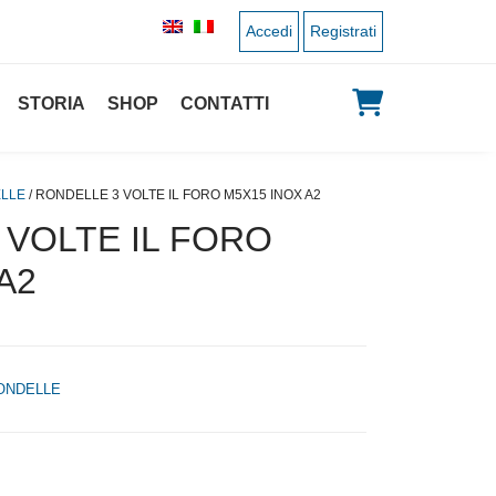
Accedi
Registrati
STORIA
SHOP
CONTATTI
LLE
/ RONDELLE 3 VOLTE IL FORO M5X15 INOX A2
 VOLTE IL FORO
A2
ONDELLE
 originale era: 0,03 €.
 prezzo attuale è: 0,01 €.