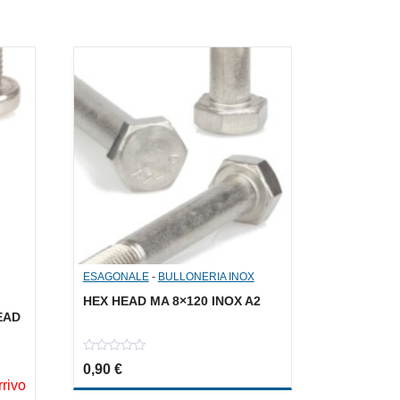
ESAGONALE
-
BULLONERIA INOX
HEX HEAD MA 8×120 INOX A2
EAD
0
0,90
€
out
rrivo
of
5