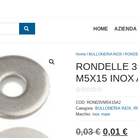
HOME
AZIENDA
Home
/
BULLONERIA INOX
/
RONDE
RONDELLE 3
M5X15 INOX 
0
out
COD:
ROND3VM5X15A2
of
Categorie:
BULLONERIA INOX
,
R
5
Marchio:
inox mare
Il prezzo
Il
0,03
€
0,01
€