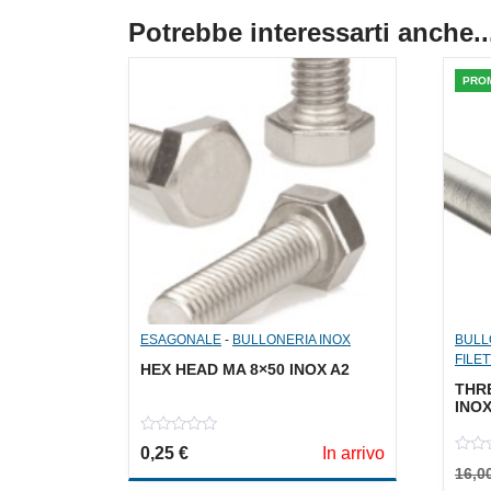
Potrebbe interessarti anche..
PRO
ESAGONALE
-
BULLONERIA INOX
BULL
FILE
HEX HEAD MA 8×50 INOX A2
THR
INOX
0
0,25
€
In arrivo
out
0
of
16,0
out
5