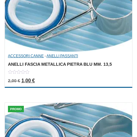
ACCESSORI CANNE
-
ANELLI PASSANTI
ANELLI FASCIA METALLICA PIETRA BLU MM. 13,5
0
Il prezzo originale era: 2,00 €.
Il prezzo attuale è: 1,00 €.
1,00
€
2,00
€
out
of
5
PROMO