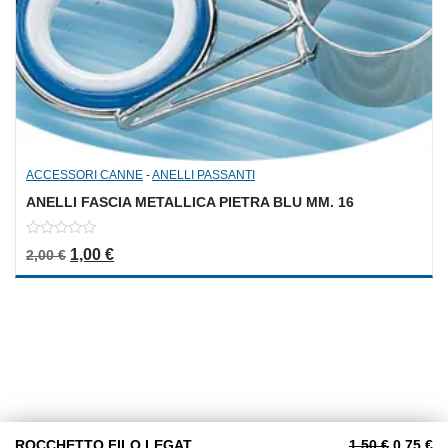
ACCESSORI CANNE
-
ANELLI PASSANTI
ANELLI FASCIA METALLICA PIETRA BLU MM. 16
0
Il prezzo originale era: 2,00 €.
Il prezzo attuale è: 1,00 €.
1,00
€
2,00
€
out
of
5
Il prezzo
Il
ROCCHETTO FILO LEGATURE NERO
1,50
€
0,75
€