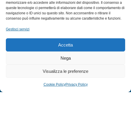
MULINELLI
memorizzare e/o accedere alle informazioni del dispositivo. Il consenso a
queste tecnologie ci permetterà di elaborare dati come il comportamento di
CANNE
navigazione o ID unici su questo sito. Non acconsentire o ritirare il
ACCESSORI NAUTICI
consenso può influire negativamente su alcune caratteristiche e funzioni.
ACCESSORI PESCA
Gestisci servizi
EXTRA
Accetta
HOME
Nega
SHOP
Visualizza le preferenze
TERMINI E CONDIZIONI
PRIVACY POLICY
Cookie Policy
Privacy Policy
COOKIE POLICY (UE)
MODULO RESO
© 2024 Defonte Mare - Sport. Tutti i diritti riservati.
PRIVACY POLICY
–
COOKIE POLICY
| Credits:
ITALY SWAG