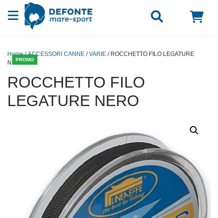
Vai al contenuto
Home
/
ACCESSORI CANNE
/
VARIE
/ ROCCHETTO FILO LEGATURE
PROMO
NERO
ROCCHETTO FILO
LEGATURE NERO