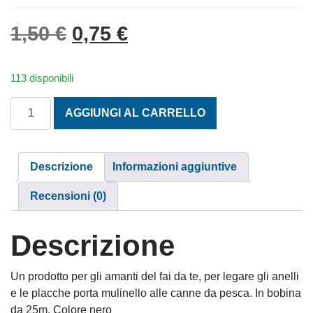
Il prezzo originale era: 1,
Il prezzo attuale è: 
1,50
€
0,75
€
113 disponibili
ROCCHETTO FILO LEGATURE NERO quantità
AGGIUNGI AL CARRELLO
Descrizione
Informazioni aggiuntive
Recensioni (0)
Descrizione
Un prodotto per gli amanti del fai da te, per legare gli anelli
e le placche porta mulinello alle canne da pesca. In bobina
da 25m. Colore nero