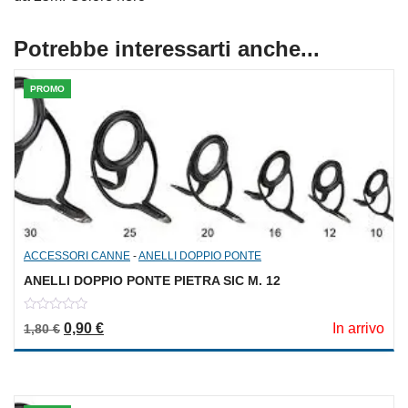
Potrebbe interessarti anche...
PROMO
ACCESSORI CANNE
-
ANELLI DOPPIO PONTE
ANELLI DOPPIO PONTE PIETRA SIC M. 12
0
Il prezzo originale era: 1,80 €.
Il prezzo attuale è: 0,90 €.
0,90
€
In arrivo
1,80
€
out
of
5