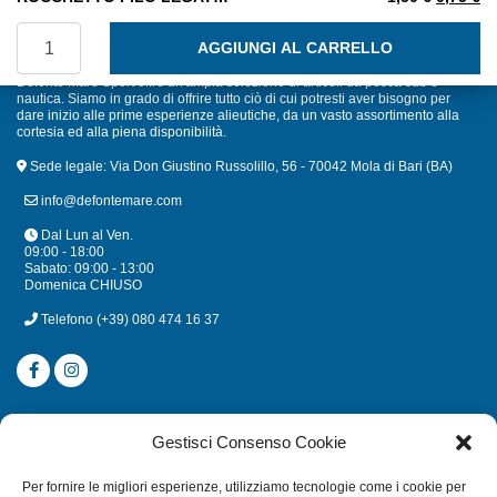
ROCCHETTO FILO LEGATURE NERO quantità
AGGIUNGI AL CARRELLO
Defonte Mare Sport offre un'ampia selezione di articoli da pesca sub e
nautica. Siamo in grado di offrire tutto ciò di cui potresti aver bisogno per
dare inizio alle prime esperienze alieutiche, da un vasto assortimento alla
cortesia ed alla piena disponibilità.
Sede legale: Via Don Giustino Russolillo, 56 - 70042 Mola di Bari (BA)
info@defontemare.com
Dal Lun al Ven.
09:00 - 18:00
Sabato: 09:00 - 13:00
Domenica CHIUSO
Telefono
(+39) 080 474 16 37
CATEGORIE
Gestisci Consenso Cookie
SUBACQUEA
Per fornire le migliori esperienze, utilizziamo tecnologie come i cookie per