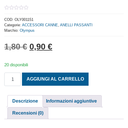
0
out
COD:
OLY001151
of
Categorie:
ACCESSORI CANNE
,
ANELLI PASSANTI
5
Marchio:
Olympus
Il prezzo originale era: 1,
Il prezzo attuale è: 
1,80
€
0,90
€
20 disponibili
ANELLI FASCIA METALLICA PIETRA BLU MM. 12 quantità
AGGIUNGI AL CARRELLO
Descrizione
Informazioni aggiuntive
Recensioni (0)