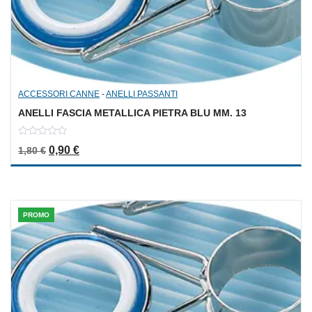
ACCESSORI CANNE
-
ANELLI PASSANTI
ANELLI FASCIA METALLICA PIETRA BLU MM. 13
0
Il prezzo originale era: 1,80 €.
Il prezzo attuale è: 0,90 €.
0,90
€
1,80
€
out
of
5
PROMO