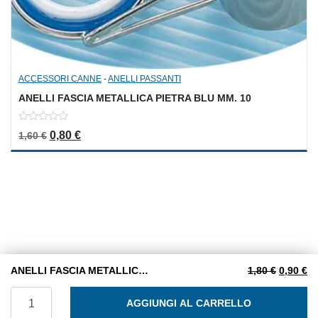
ACCESSORI CANNE
-
ANELLI PASSANTI
ANELLI FASCIA METALLICA PIETRA BLU MM. 10
0
Il prezzo originale era: 1,60 €.
Il prezzo attuale è: 0,80 €.
0,80
€
1,60
€
out
of
5
Il prezzo
Il
ANELLI FASCIA METALLICA PIETRA BLU MM. 12
1,80
€
0,90
€
ANELLI FASCIA METALLICA PIETRA BLU MM. 12 quantità
AGGIUNGI AL CARRELLO