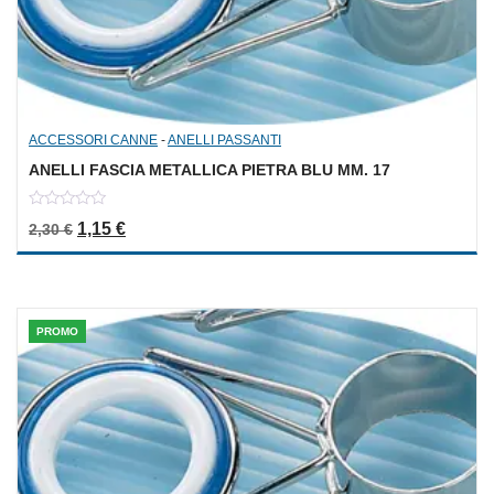
ACCESSORI CANNE
-
ANELLI PASSANTI
ANELLI FASCIA METALLICA PIETRA BLU MM. 17
0
Il prezzo originale era: 2,30 €.
Il prezzo attuale è: 1,15 €.
1,15
€
2,30
€
out
of
5
PROMO