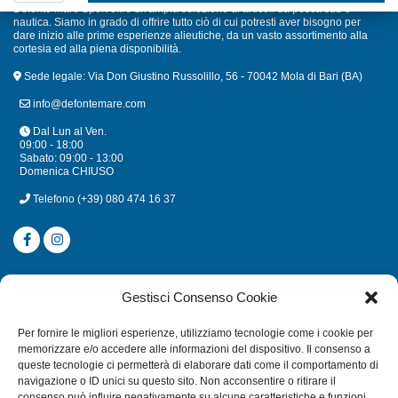
Defonte Mare Sport offre un'ampia selezione di articoli da pesca sub e
nautica. Siamo in grado di offrire tutto ciò di cui potresti aver bisogno per
dare inizio alle prime esperienze alieutiche, da un vasto assortimento alla
cortesia ed alla piena disponibilità.
Sede legale: Via Don Giustino Russolillo, 56 - 70042 Mola di Bari (BA)
info@defontemare.com
Dal Lun al Ven.
09:00 - 18:00
Sabato: 09:00 - 13:00
Domenica CHIUSO
Telefono
(+39) 080 474 16 37
CATEGORIE
Gestisci Consenso Cookie
SUBACQUEA
Per fornire le migliori esperienze, utilizziamo tecnologie come i cookie per
MULINELLI
memorizzare e/o accedere alle informazioni del dispositivo. Il consenso a
queste tecnologie ci permetterà di elaborare dati come il comportamento di
CANNE
navigazione o ID unici su questo sito. Non acconsentire o ritirare il
ACCESSORI NAUTICI
consenso può influire negativamente su alcune caratteristiche e funzioni.