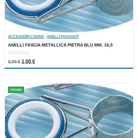
ACCESSORI CANNE
-
ANELLI PASSANTI
ANELLI FASCIA METALLICA PIETRA BLU MM. 16,5
0
Il prezzo originale era: 2,00 €.
Il prezzo attuale è: 1,00 €.
1,00
€
2,00
€
out
of
5
PROMO