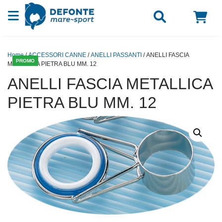
Vai al contenuto
Home
/
ACCESSORI CANNE
/
ANELLI PASSANTI
/ ANELLI FASCIA
PROMO
METALLICA PIETRA BLU MM. 12
ANELLI FASCIA METALLICA
PIETRA BLU MM. 12